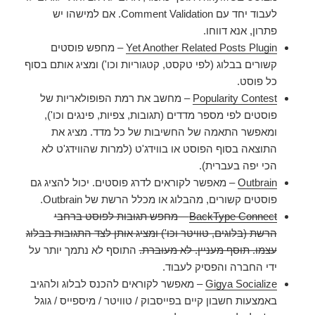
לעבוד יחד עם Comment Validation. אם למישהו יש
פתרון, אנא דווחו.
Yet Another Related Posts Plugin
– מחפש פוסטים
קשורים בבלוג (לפי טקסט, קטגוריות וכו') ומציג אותם בסוף
כל פוסט.
Popularity Contest
– מחשב את רמת הפופולאריות של
פוסטים לפי מספר מדדים (תגובות, צפיות, פינגים וכו'),
ומאפשר התאמה של החשיבות של כל מדד. מציג את
התוצאה בסוף הפוסט או בווידג'ט (למרות שהווידג'ט לא
הכי יפה בעברית).
Outbrain
– מאפשר לקוראים לדרג פוסטים. יכול להציג גם
פוסטים קשורים, מהבלוג או מכלל הרשת של Outbrain.
BackType Connect
– מחפש תגובות לפוסט ברחבי
הרשת (בלוגים, טוויטר וכו') ומציג אותן לצד התגובות בבלוג
עצמו. תוסף מעניין. לא מעוברת.
התוסף לא נתמך יותר על
ידי החברה והפסיק לעבוד.
Gigya Socialize
– מאפשר לקוראים להכנס לבלוג ולהגיב
באמצעות חשבון קיים בפייסבוק / טוויטר / מיספייס / גוגל