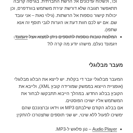
וכו', ולשלוח עדכונים אל הרשת החברתית. בגרסה קרובה
תתאפשר תגובה שלא דורשת יצירת משתמש בוורדפרס, וכן
יכולות קישור נוספות אל הרשתות. (גילוי נאות – אני עובד
שם. אם יש לכם חוות דעת או הערות לגבי תוסף זה אנא
שתפו).
המלצות טובות נוספות לתוספים ניתן למצוא אצל
זיגמונד
.
זיגמונד נעלם. מישהו יודע מה קרה לו?
מעבר מבלוגלי
המעבר מבלוגלי עבר די בקלות. יש לייצא את הבלוג מבלוגלי
(אופציית הייצוא בממשק שמורידה קובץ XML), ולייבא את
הקובץ בבלוג החדש. במהלך הייבוא תתבקשו לבחור את
המשתמש אליו ישויכו הפוסטים.
אם בבלוג הקודם שילבתם MP3 או וידאו וברצונכם שהם
ימשיכו לפעול ללא שינוי, יש שני תוספים שתצטרכו להתקין:
Audio Player
– נגן פלאש ל-MP3.