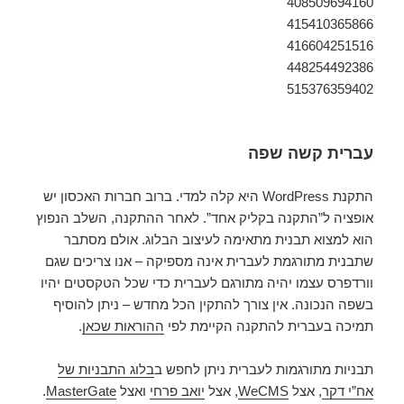
408509694160
415410365866
416604251516
448254492386
515376359402
עברית קשה שפה
התקנת WordPress היא קלה למדי. ברוב חברות האכסון יש
אופציה ל”התקנה בקליק אחד”. לאחר ההתקנה, השלב הנפוץ
הוא למצוא תבנית מתאימה לעיצוב הבלוג. אולם מסתבר
שתבנית מתורגמת לעברית אינה מספיקה – אנו צריכים שגם
וורדפרס עצמו יהיה מתורגם לעברית כדי שכל הטקסטים יהיו
בשפה הנכונה. אין צורך להתקין הכל מחדש – ניתן להוסיף
תמיכה בעברית להתקנה הקיימת לפי
ההוראות שכאן
.
תבניות מתורגמות לעברית ניתן לחפש ב
בלוג התבניות של
אח”י דקר
, אצל
WeCMS
, אצל
יואב פרחי
ואצל
MasterGate
.