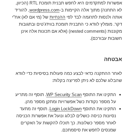
אפשרות למתקדמים היא לחפש תבנית תומכת RTL (הכיוון,
לא התחנה) מתוך אלה הקיימות ב-
wordpress.com
, להוריד
אותה ולנסות לתרגמה לבד לפי
ההנחיות
של (מי אם לא) אח”י
דקר. מומלץ לוודא כי התבנית תומכת בווידג'טים ובתגובות
מקוננות (nested comments) (אלא אם תכונות אלה אינן
חשובות עבורכם).
אבטחה
לאחר ההתקנה כדאי לבצע כמה פעולות בסיסיות כדי לוודא
שהבלוג שלכם לא ניתן לפריצה בקלות:
התקינו את התוסף
WP Security Scan
. תוסף זה מתריע
על מספר נקודות כשל אפשרויות ומתקן מספר מהן.
התקינו את התוסף
Login LockDown
. תוסף זה מתעד
נסיונות כניסה כושלים לבלוג ונועל את אפשרות הכניסה
לאחר מספר כשלונות. כך תוכלו להקשות על האקרים
שמנסים לחפש את סיסמתכם.