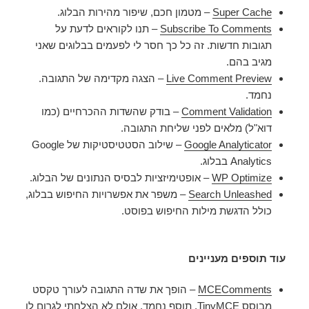
Super Cache
– מטמון חכם, שיפור מהירות הבלוג.
Subscribe To Comments
– תנו לקוראים לדעת על
תגובות חדשות. זה כל כך חסר לי לפעמים בבלוגים שאני
מגיב בהם.
Live Comment Preview
– הצגה מקדימה של התגובה.
נחמד.
Comment Validation
– בודק שהשדות ההכרחיים (כמו
דוא"ל) מלאים לפני שליחת התגובה.
Google Analyticator
– שילוב הסטטיסטיקות של Google
Analytics בבלוג.
WP Optimize
– אופטימיזציות לבסיס הנתונים של הבלוג.
Search Unleashed
– משפר את אפשרויות החיפוש בבלוג,
כולל הדגשת מילות החיפוש בפוסט.
עוד תוספים מעניינים
MCEComments
– הופך את שדה התגובה לעורך טקסט
מבוסס TinyMCE. תוסף נחמד, אולם לא הצלחתי לגרום לו