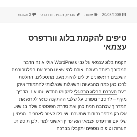
פורסם
קטגוריות
תגיות
על תבנית וורדפרס
20/08/2009
שונות
עברית
,
תבנית
,
וורדפרס
3 תגובות
בתאריך
טיפים להקמת בלוג וורדפרס
עצמאי
הקמת בלוג עצמאי על גבי WordPress אולי אינה הדבר
המסובך ביותר בעולם, אולם למי שאינו מכיר את הפלטפורמה
השלבים הראשונים יכולים להיות מעט מתסכלים. החלטתי
לרכז כאן כמה מהבעיות והשאלות שנאלצתי להתמודד איתן
בעת
העברת הבלוג מבלוגלי
למקומו החדש. זהו אינו מדריך
מקיף – להסבר מפורט על שלבי ההתקנה כדאי לקרוא את
ה
מדריך שכתבה חנית כהן
ואת
סדרת הפוסטים שלה
בנושא.
אלו רק מספר נקודות שחשבתי שיוכלו לעזור לאחרים. הניסיון
שלי עם וורדפרס עצמאי הוא עדיין ראשוני למדי, לכן תוספות,
הערות וטיפים נוספים יתקבלו בברכה.