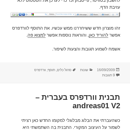
לחשבון בטוויטר, פייסבוק וכו’ כדי לעדכן את הסטטוס ללא
עזיבת הדף.
זהו מוצרון חדש ששיחררנו ממש עכשיו. את התוסף לוורדפרס
אפשר
להוריד כאן
, והוראות נוספות אפשר
למצוא פה
.
אשמח לשמוע תגובות והצעות לשיפור.
פורסם
קטגוריות
תגיות
16/09/2009
שונות
סרגל כלים
,
תוסף
,
וורדפרס
בתאריך
על סרגל כלים חברתי חדש
9 תגובות
תבנית וורדפרס בעברית –
andreas01 V2
כשהעברתי את הבלוג מבלוגלי למקומו החדש כאן רציתי
לשמור על העיצוב המקורי. התבנית בה השתמשתי היא