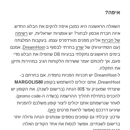
איפה?
השאלה הראשונה היא כמובן איפה להקים את הבלוג החדש.
איזה חברת אכסון לבחור? יש אופציות ישראליות, יש
רשימה
של חברות
אליהן מפנים מוורדפרס עצמו. בעקבות המלצתה
(עם הסתייגויות) של
שרון
בחרתי לבסוף ב-
DreamHost
. אמנם
בימים הראשונים נתקלתי בבעיות DB שהפילו את הבלוג מדי
פעם, אך לזכותם יאמר ששירות הלקוחות הגיב במהירות ותיקן
את התקלה.
ל-DreamHost יש תכניות הפניות נחמדה. אם בחרתם ב-
DreamHost, אתם יכולים להשתמש בקופון
MARGOLIS80
שיצרתי שמעניק עד 80$ הנחה (ברישום לשנה). את הקופון יש
להכניס בתחילת תהליך ההרשמה (בשדה ה-promo code).
לאחר שנרשמתם אתם יכולים ליצור קופון משלכם להפניות
שיגיעו דרככם (אפשר לראות פרטים
כאן
).
עדכון: קיבלתי גם קופונים נוספים שנותנים הנחה גדולה יותר
ברישום לשנתיים. אפשר לנסות את אחד הקודים האלה: