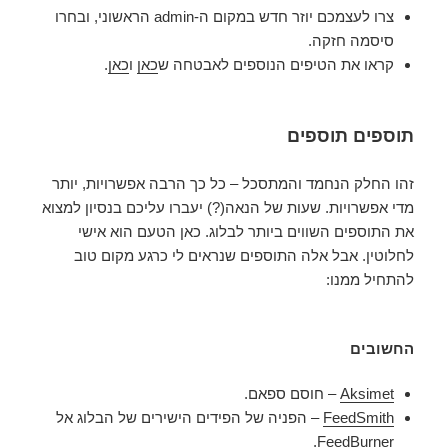
צרו לעצמכם יוזר חדש במקום ה-admin הראשוני, ובחרו
סיסמה חזקה.
קראו את הטיפים הנוספים לאבטחה ש
כאן
ו
כאן
.
תוספים תוספים
זהו החלק הנחמד והמתסכל – כל כך הרבה אפשרויות, יותר
מדי אפשרויות. שעות של הנאה(?) יעברו עליכם בנסיון למצוא
את התוספים השווים ביותר לבלוג. כאן הטעם הוא אישי
לחלוטין. אבל אלה התוספים שנראים לי כרגע מקום טוב
להתחיל ממנו:
החשובים
Aksimet
– חוסם ספאם.
FeedSmith
– הפניה של הפידים הישירים של הבלוג אל
FeedBurner.