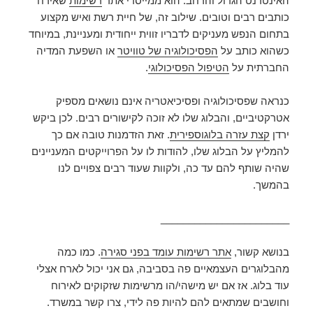
האינטרנט הגדול והרחב. הוא ממייסדי אתר
רשימות
שאירח
כותבים רבים וטובים. שילוב זה, של חיית רשת ואיש מקצוע
בתחום הנפש מעניקים לדבריו זווית ייחודית ומעניינת, במיוחד
כשהוא כותב על
הפסיכולוגיה של טוויטר
או השפעת המדיה
החברתית על
הטיפול הפסיכולוגי
.
כנראה שפסיכולוגיה ופסיכיאטריה אינם נושאים מספיק
אטרקטיביים, והבלוג שלו לא זוכה לקישורים רבים. לכן ביקש
ירדן
קצת עזרה בלוגוספירית
. זאת הזדמנות טובה אם כך
להמליץ על הבלוג שלו, להודות לו על הפרוייקטים המעניינים
שהיה שותף להם עד כה, ולקוות שעוד רבים צפויים לנו
בהמשך.
_______________________
בנושא קשור,
אתר רשימות עומד בפני סגירה
. כמו כמה
מהבלוגרים העצמאיים פה בסביבה, גם אני יכול לארח אצלי
עוד בלוג. אז אם יש מישהי/הו מרשימות שזקוקים לאירוח
וחושבים שמתאים להם להיות פה לידי, צרו קשר במשרד.