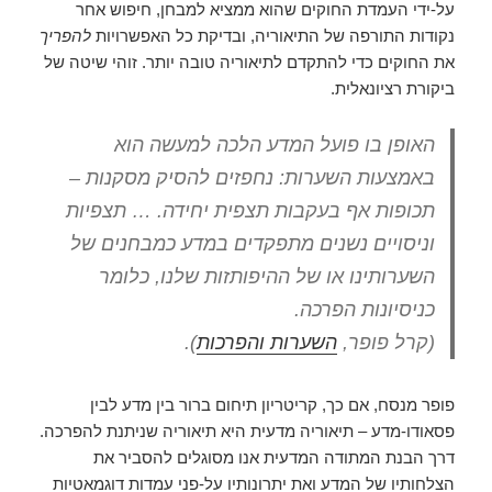
על-ידי העמדת החוקים שהוא ממציא למבחן, חיפוש אחר
נקודות התורפה של התיאוריה, ובדיקת כל האפשרויות
להפריך
את החוקים כדי להתקדם לתיאוריה טובה יותר. זוהי שיטה של
ביקורת רציונאלית.
האופן בו פועל המדע הלכה למעשה הוא
באמצעות השערות: נחפזים להסיק מסקנות –
תכופות אף בעקבות תצפית יחידה. … תצפיות
וניסויים נשנים מתפקדים במדע כמבחנים של
השערותינו או של ההיפותזות שלנו, כלומר
כניסיונות הפרכה.
(קרל פופר,
השערות והפרכות
).
פופר מנסח, אם כך, קריטריון תיחום ברור בין מדע לבין
פסאודו-מדע – תיאוריה מדעית היא תיאוריה שניתנת להפרכה.
דרך הבנת המתודה המדעית אנו מסוגלים להסביר את
הצלחותיו של המדע ואת יתרונותיו על-פני עמדות דוגמאטיות