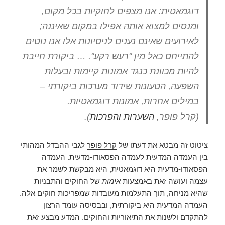
דוגמאטית: אנו מצפים לחוקיות בכל מקום,
ומנסים למצוא אותה אפילו במקום שאיננה;
לאירועים שאינם נענים לניסיונות אלו אנו נוטים
להתייחס כאל מין "רעש רקע". … ביקורת חייבת
להיות מכוונת כנגד אמונות קיימות ובעלות
השפעה, הטעונות שידוד מערכות ביקורתי –
במילים אחרות, אמונות דוגמאטיות.
(קרל פופר,
השערות והפרכות
).
ציטוט זה מבטא את דעתו של
קרל פופר
לגבי ההבדל המהותי
בין העמדה המדעית לעמדה הפסאודו-מדעית. העמדה
הפסאודו-מדעית היא דוגמאטית, היא מבקשת לשמר את
עצמה ועושה זאת באמצעות
אימות
של החוקים והתבניות
שהיא מניחה, תוך התעלמות מעובדות שמפריכות חוקים אלה.
העמדה המדעית היא ביקורתית, ובבסיסה עומד הרצון
להתקדם ולשנות את התיאוריות והחוקים. המדע מבצע זאת