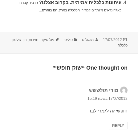
עיתונות כלכלית אמיתית. בקרוב אצלנו?
פרטים קטנים
כאלה נראים מיותרים למדורי הכלכלה בארץ. הם בוחרים...
פורסם
מחבר
קטגוריות
תגיות
17/07/2012
מרגוליס
פוליטי
פוליטיקה
,
חזירות
,
הון-שלטון
,
בתאריך
כלכלה
One thought on “שוק חופשי”
מודי תולששש
הגיב:
17/07/2012 בשעה 15:19
חופשי זה לגמרי לבד
REPLY