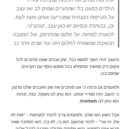
הילדים כמעט בלי שההורים שמים לב ואז עצב
על העייפות הנצחית שמכריעה אותנו מעת לעת.
וכן, בכותרת ובסיום יש כאן עצב, קונקרטי,
לכאורה לפחות, על חלום שהתרסק, ועל המצבה
הכואבת שנשארת לחלום הזה עוד שנים אחר כך.
והעצב הזה הופך למשא כבד, שק אבנים שאנו סוחבים לכל
מקום ורק ממשיך ומתמלא בכל מפגש נוסף עם הקרעים
שמסביבנו.
ולפעמים גם נדמה כי אנו סוחבים את שק האבנים שלנו מרצון.
כי העצב הזה מגדיר אותנו. הוא נותן לנו משקל, נפח, מהות.
הוא נותן לנו
משמעות
.
אבל השק הוא שלנו. ולפעמים צריך להגיד למציאות – “זאת לא
את, זה אני” – לזכור שהעצב הוא בי, לא בה, הוא המתנה שאני
מביא איתי למפגש, והיא פתוחה ומכילה ומוכנה לקבל אליה