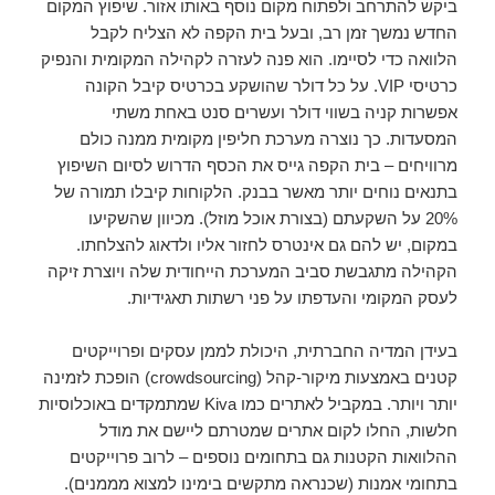
ביקש להתרחב ולפתוח מקום נוסף באותו אזור. שיפוץ המקום
החדש נמשך זמן רב, ובעל בית הקפה לא הצליח לקבל
הלוואה כדי לסיימו. הוא פנה לעזרה לקהילה המקומית והנפיק
כרטיסי VIP. על כל דולר שהושקע בכרטיס קיבל הקונה
אפשרות קניה בשווי דולר ועשרים סנט באחת משתי
המסעדות. כך נוצרה מערכת חליפין מקומית ממנה כולם
מרוויחים – בית הקפה גייס את הכסף הדרוש לסיום השיפוץ
בתנאים נוחים יותר מאשר בבנק. הלקוחות קיבלו תמורה של
20% על השקעתם (בצורת אוכל מוזל). מכיוון שהשקיעו
במקום, יש להם גם אינטרס לחזור אליו ולדאוג להצלחתו.
הקהילה מתגבשת סביב המערכת הייחודית שלה ויוצרת זיקה
לעסק המקומי והעדפתו על פני רשתות תאגידיות.
בעידן המדיה החברתית, היכולת לממן עסקים ופרוייקטים
קטנים באמצעות מיקור-קהל (crowdsourcing) הופכת לזמינה
יותר ויותר. במקביל לאתרים כמו Kiva שמתמקדים באוכלוסיות
חלשות, החלו לקום אתרים שמטרתם ליישם את מודל
ההלוואות הקטנות גם בתחומים נוספים – לרוב פרוייקטים
בתחומי אמנות (שכנראה מתקשים בימינו למצוא מממנים).