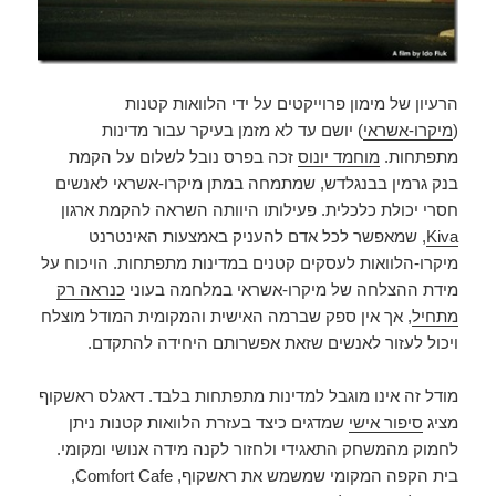
הרעיון של מימון פרוייקטים על ידי הלוואות קטנות
(
מיקרו-אשראי
) יושם עד לא מזמן בעיקר עבור מדינות
מתפתחות.
מוחמד יונוס
זכה בפרס נובל לשלום על הקמת
בנק גרמין בבנגלדש, שמתמחה במתן מיקרו-אשראי לאנשים
חסרי יכולת כלכלית. פעילותו היוותה השראה להקמת ארגון
Kiva
, שמאפשר לכל אדם להעניק באמצעות האינטרנט
מיקרו-הלוואות לעסקים קטנים במדינות מתפתחות. הויכוח על
מידת ההצלחה של מיקרו-אשראי במלחמה בעוני
כנראה רק
מתחיל
, אך אין ספק שברמה האישית והמקומית המודל מוצלח
ויכול לעזור לאנשים שזאת אפשרותם היחידה להתקדם.
מודל זה אינו מוגבל למדינות מתפתחות בלבד. דאגלס ראשקוף
מציג
סיפור אישי
שמדגים כיצד בעזרת הלוואות קטנות ניתן
לחמוק מהמשחק התאגידי ולחזור לקנה מידה אנושי ומקומי.
בית הקפה המקומי שמשמש את ראשקוף, Comfort Cafe,