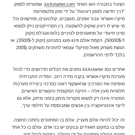
הצעיר בחבורה הוא האתר
kickstarter.com
, שמטרתו לספק
"דרך חדשה לממן רעיונות" על ידי מתן פלטפורמת
מיקרו-אשראי עבור אמנים, מעצבים, קולנוענים, מוזיקאים וכל
מי שיש לו רעיון שזקוק להשקעה. בין הפרוייקטים ניתן למצוא
סרט תיעודי על מתאגרפים לטיניים בלוס-אנג'לס (זקוק
ל-50000$), הקמת אולם פינג-פונג במנהטן (זקוק ל-3500$), או
הגשת משחק פאזל מוזיקלי עצמאי לתחרות משחקים (200$
בלבד לדמי ההרשמה).
אתרים כמו kickstarter נותנים את הכלים הדרושים כדי לנהל
מערכת מיקרו-אשראי בקנה מידה רחב. המדיה החברתית
מוסיפה את המרכיב שראשקוף רואה כמרכזי ביצירת מערכות
חלופיות מעין אלה – הזיקה המקומית והקשרים האישיים.
המטרה אינה רק למצוא מקורות מימון בזמני מיתון, אלא גם
לייצר אינטראקציה בין אנשים שמבוססת על חילופי ערך.
זה יכול להיות עולם מעניין. עולם בו המתווכים נחתכו החוצה.
עולם בו במקום תאגידים ובנקים יש בני אדם. עולם בו כל אחד
מקיים קהילה ומתקיים על ידי קהילה. במקום לנהל תיק