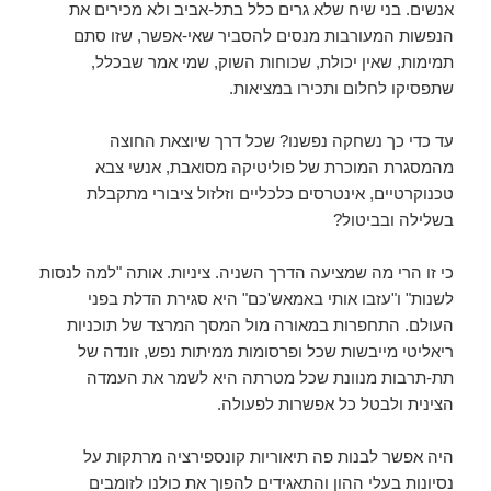
אנשים. בני שיח שלא גרים כלל בתל-אביב ולא מכירים את
הנפשות המעורבות מנסים להסביר שאי-אפשר, שזו סתם
תמימות, שאין יכולת, שכוחות השוק, שמי אמר שבכלל,
שתפסיקו לחלום ותכירו במציאות.
עד כדי כך נשחקה נפשנו? שכל דרך שיוצאת החוצה
מהמסגרת המוכרת של פוליטיקה מסואבת, אנשי צבא
טכנוקרטיים, אינטרסים כלכליים וזלזול ציבורי מתקבלת
בשלילה ובביטול?
כי זו הרי מה שמציעה הדרך השניה. ציניות. אותה "למה לנסות
לשנות" ו"עזבו אותי באמאש'כם" היא סגירת הדלת בפני
העולם. התחפרות במאורה מול המסך המרצד של תוכניות
ריאליטי מייבשות שכל ופרסומות ממיתות נפש, זונדה של
תת-תרבות מנוונת שכל מטרתה היא לשמר את העמדה
הצינית ולבטל כל אפשרות לפעולה.
היה אפשר לבנות פה תיאוריות קונספירציה מרתקות על
נסיונות בעלי ההון והתאגידים להפוך את כולנו לזומבים