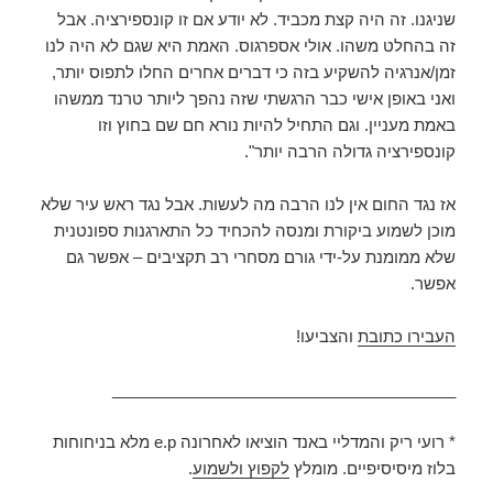
שניגנו. זה היה קצת מכביד. לא יודע אם זו קונספירציה. אבל
זה בהחלט משהו. אולי אספרגוס. האמת היא שגם לא היה לנו
זמן/אנרגיה להשקיע בזה כי דברים אחרים החלו לתפוס יותר,
ואני באופן אישי כבר הרגשתי שזה נהפך ליותר טרנד ממשהו
באמת מעניין. וגם התחיל להיות נורא חם שם בחוץ וזו
קונספירציה גדולה הרבה יותר".
אז נגד החום אין לנו הרבה מה לעשות. אבל נגד ראש עיר שלא
מוכן לשמוע ביקורת ומנסה להכחיד כל התארגנות ספונטנית
שלא ממומנת על-ידי גורם מסחרי רב תקציבים – אפשר גם
אפשר.
העבירו כתובת
והצביעו!
_______________________________________
* רועי ריק והמדליי באנד הוציאו לאחרונה e.p מלא בניחוחות
בלוז מיסיסיפיים. מומלץ
לקפוץ ולשמוע
.