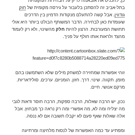
כן, להכניס את אובאמה לדיון על הבחירות המקומיות
בתל-אביב זה להסתכן בלעבור על גירסה מקומית של
חוק
גודווין
. אבל קשה להתעלם מנקודות הדמיון בין הדרכים
שעומדות כאן לבחירה. הדבר המשותף הבולט ביותר היא אולי
תחושת המעורבות. הרצון להיות
חלק
מהשינוי, ולא רק לעמוד
מהצד ולראות אותו חולף על פניך.
זוהי אפשרות שמחזירה למשחק מילים שלא השתמשנו בהם
מזמן. תקווה. שינוי. דרך. חזון. הומניזם. ערכים. סולידאריות.
מרקם אנושי. חיים.
נכון, יש הרבה שאלות, הרבה ספקות, הרבה חוסר ודאות לגבי
מה יצליח ומה לא, מה אפשרי ומה רק נראה כך מבחוץ. אבל
אלה שאלות שאף פעם לא יקבלו תשובה אם לא ננסה.
ומפתיע עד כמה האפשרות של לנסות מלחיצה ומרתיעה