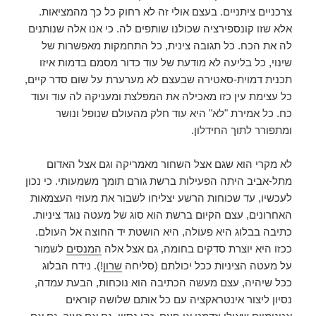
צרכניים ציתניים. בעצם אולי זה לא רחוק כל כך מהמציאות.
אלא שזו קונספירציה שכולנו שותפים לה. כי אנו אלה שנותנים
לה את הכח. כל תגובה צינית, כל התחמקות מאפשרות של
שינוי, כל בליעה לא מודעת של עוד כדור מסמם בדמות איזו
תכנית דמוית-סאטירה שבעצם לא מערערת על שום סדר קיים,
כל עצימת עין כזו מאכילה את המפלצת ומעניקה לה עוד ועוד
כח. כל אמירת "לא" היא עוד חלק מהעולם שנופל ונושר
ומתפורר לתוך החידלון.
לא מקרי הוא שגם אצל השחור מאמריקה וגם אצל האדום
מתל-אביב היתה הפעילות ברשת גורם תומך משמעותי. כי נכון
לעכשיו, עד שכוחות הרשע יצליחו לשבור את מעוזי העצמאות
האחרונים, עצם הקיום ברשת הוא סוג של מעטה נוגד ציניות.
כתיבה בבלוג היא פעולה, היא הושטת יד החוצה אל העולם.
ככזו היא יוצרת סדקים בחומה, גם אצל אלה
המנסים
לשמור
על מעטה הציניות ככל יכולתם (סליחה
שרון
!). נידח הבלוג
ככל שיהיה, עצם מעשה הכתיבה הוא נוכחות, הבעת עמדה,
נסיון ליצור אינטראקציה עם כל אותם שלושה קוראים