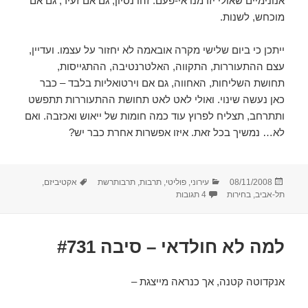
אנונימיים שאולי יזדמנו אי-פעם. זהו נסיון, גם אם זעיר, גם אם
מוכחש, לשנות.
ייתכן כי ביום שלישי מקרה אובאמה לא יחזור על עצמו. ועדיין,
עצם ההתעוררות, התקווה, האלטרנטיבה, ההתגייסות,
תחושת השליחות, האחווה, גם אם וירטואליות בלבד – כבר
כאן נעשה שינוי. ואולי לאט לאט תחושת ההתעוררות תתפשט
ותתרחב, תצליח לפרוץ עוד כמה חומות של ייאוש ואכזבה. ואם
לא… נמשיך בכל זאת. איזו אפשרות אחרת כבר יש?
פורסם
קטגוריות
תגיות
08/11/2008
עירוני
,
פוליטי
,
תרבות
,
תרבותרשת
אקטיביזם
,
בתאריך
על כל עוד בלבב
תל-אביב
,
בחירות
4 תגובות
למה לא חולדאי – סיבה #731
אנקדוטה קטנה, אך כנראה מייצגת –