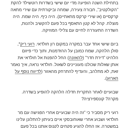
בתחילת השנה הופיעה מדי יום שישי בשדרות רוטשילד להקת
"הקולקטיב", חבורה צעירה, שמחה וביקורתית עם שירי מחאה
קרקסיים (או שירי קרקס מחאתיים). היה כיף. היה שמח. היה
מוצלח. קהל לא קטן התאסף בכל פעם להקשיב ולהנות,
השדרה התעוררה לחיים עם צלילי המוזיקה.
ביום שישי אחד עבר במקרה במקום רון חולדאי.
רועי ריק
*,
סולן הלהקה, שמח כמובן על ההזדמנות, ותוך כדי פיזום
הלהיט "דירת חדר" (
להאזנה
) החל להפנות אל חולדאי את
אותן שאלות שכולנו מעוניינים לשאול. חולדאי נראה, איך נאמר
זאת, לא מתלהב, והעדיף להתרחק מהאזור (
לדיווח נוסף על
הארוע
).
שבועיים לאחר התקרית חדלה הלהקה להופיע בשדרה.
מקרה? קונספירציה?
רועי ריק מסביר כי "זה היה שבועיים אחרי הפגישה עם מר
חולדאי ושבוע אחרי שאוחובסקי איים בעיתון להתלונן עלינו
במשטרה. אז החלו להגיע פקחים לקנוס אותנו בכל פעם