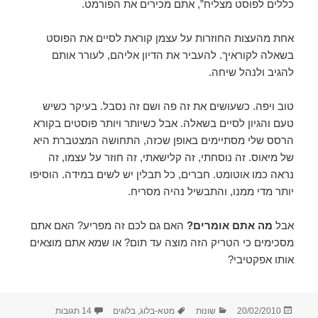
כללים לפוסט מצליח”, אתם מכירים את הפורמט.
אחת מהעצות החוזרות על עצמן קוראת לסיים את הפוסט
בשאלה לקוראיך. להעביר את הדיון אליהם, לעורר אותם
להגיב ולנהל שיחה.
טוב ויפה. כשעושים את זה פה ושם זה נסבל. בעיקר כשיש
טעם והגיון לסיים בשאלה. אבל כשיותר ויותר פוסטים בקורא
הרסס שלי מסתיימים באופן שכזה, התחושה המצטברת היא
של מיאוס. זה נוסחתי, זה קלישאתי, זה חוזר על עצמו, זה
נראה כמו אוטומט. חברים, כל תבלין יש לשים במידה. הוסיפו
יותר מדי ממנו, והתבשיל נהיה מסריח.
אבל
מה אתם אומרים?
האם גם לכם זה מפריע? האם אתם
מסכימים כי הטריק הזה מוצה עד תום? או שמא אתם מוצאים
אותו אפקטיבי?
פורסם
קטגוריות
תגיות
על הערה קטנה ל
20/02/2010
שונות
מטא-בלוג
,
בלוגים
14 תגובות