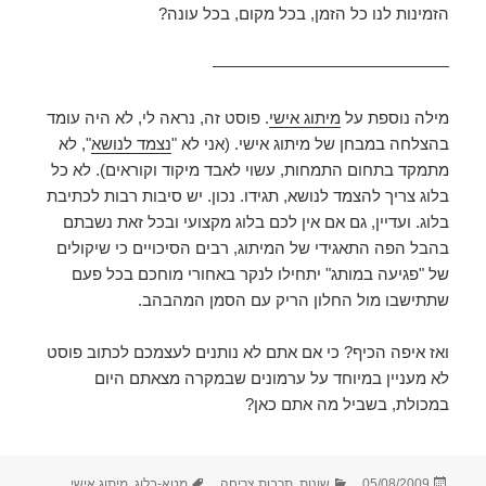
הזמינות לנו כל הזמן, בכל מקום, בכל עונה?
——————————————–
מילה נוספת על
מיתוג אישי
. פוסט זה, נראה לי, לא היה עומד
בהצלחה במבחן של מיתוג אישי. (אני לא "
נצמד לנושא
", לא
מתמקד בתחום התמחות, עשוי לאבד מיקוד וקוראים). לא כל
בלוג צריך להצמד לנושא, תגידו. נכון. יש סיבות רבות לכתיבת
בלוג. ועדיין, גם אם אין לכם בלוג מקצועי ובכל זאת נשבתם
בהבל הפה התאגידי של המיתוג, רבים הסיכויים כי שיקולים
של "פגיעה במותג" יתחילו לנקר באחורי מוחכם בכל פעם
שתתישבו מול החלון הריק עם הסמן המהבהב.
ואז איפה הכיף? כי אם אתם לא נותנים לעצמכם לכתוב פוסט
לא מעניין במיוחד על ערמונים שבמקרה מצאתם היום
במכולת, בשביל מה אתם כאן?
פורסם
קטגוריות
תגיות
05/08/2009
שונות
,
תרבות צריחה
מטא-בלוג
,
מיתוג אישי
,