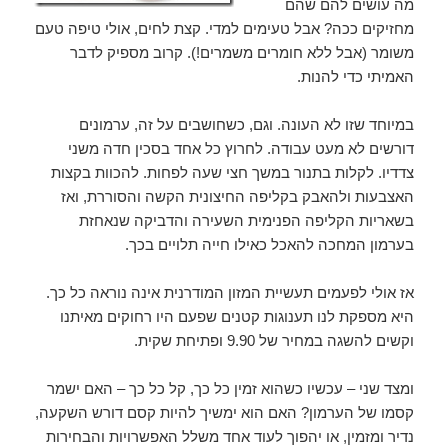
מה עושים להם שהם
מחזיקים ככה? אבל טעימים למדי. קצת לחים, אולי טיפה טעם
משומר (אבל ללא חומרים משמרים!). קרוב מספיק לדבר
האמיתי כדי להנות.
במיוחד שזו לא העונה. וגם, כשחושבים על זה, ערמונים
דורשים לא מעט עבודה. לחרוץ כל אחד בסכין חדה משני
צדדיו. לקלות בתנור במשך חצי שעה לפחות. להכוות בקצות
האצבעות ולהאבק בקליפה החיצונית הקשה והסוררת, ואז
בשאריות הקליפה הפנימית השעירה והדביקה שנאחזת
בערמון המחכה להאכל כאילו חייה תלויים בכך.
אז אולי לפעמים תעשיית המזון המודרנית אינה נוראה כל כך.
היא מספקת לנו תענוגות קטנים שפעם היו רחוקים מאיתנו
וקשים להשגה במחיר של 9.90 ופתיחת שקית.
ומצד שני – עכשיו כשהוא זמין כל כך, קל כל כך – האם ישמר
קסמו של הערמון? האם הוא ימשיך להיות קסם דורש השקעה,
נדיר ומזמין, או יהפוך לעוד אחד משלל האפשרויות והבחירות