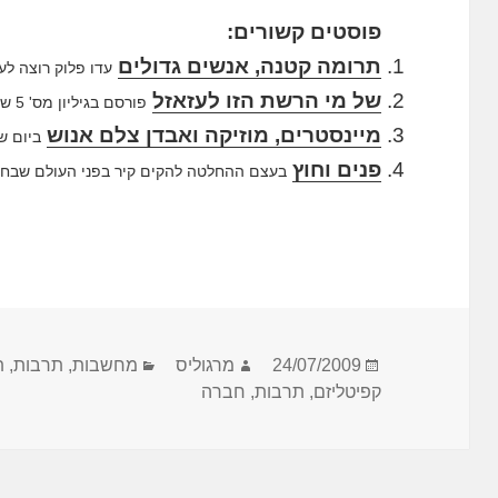
פוסטים קשורים:
תרומה קטנה, אנשים גדולים
עדו פלוק רוצה לע
של מי הרשת הזו לעזאזל
פורסם בגיליון מס' 5 של כתב העת "אודיסאה – מסע...
מיינסטרים, מוזיקה ואבדן צלם אנוש
ביום ש
פנים וחוץ
בעצם ההחלטה להקים קיר בפני העולם שבחוץ מ
פורסם
מחבר
קטגוריות
24/07/2009
מרגוליס
מחשבות
,
תרבות
,
ת
בתאריך
קפיטליזם
,
תרבות
,
חברה