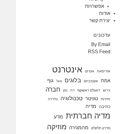
אפשרויות
אודות
יצירת קשר
עדכונים
By Email
RSS Feed
אינטרנט
אודיסאה
אוטיזם
בלוגים
אמת
גוף
אקטיביזם
גוגל
חברה
דאגלס ראשקוף
גירוש
דת
זמן
טכנולוגיה
טוויטר
חזירות
טלויזיה
מדיה
כתיבה
מדיה חברתית
מדע
מוזיקה
מהמגירה
מדרון חלקלק