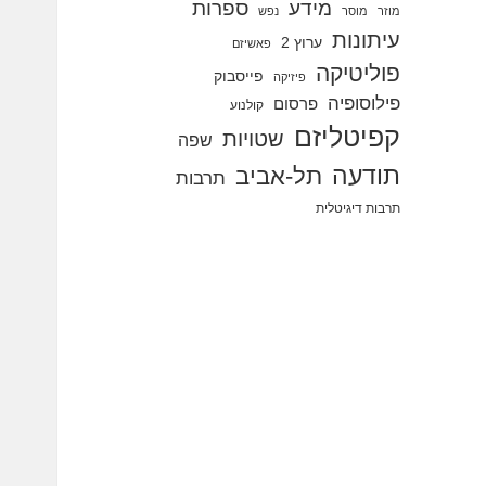
מידע
ספרות
מוזר
מוסר
נפש
עיתונות
ערוץ 2
פאשיזם
פוליטיקה
פייסבוק
פיזיקה
פילוסופיה
פרסום
קולנוע
קפיטליזם
שטויות
שפה
תודעה
תל-אביב
תרבות
תרבות דיגיטלית