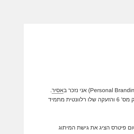
אסיר
.
"I am not a number! I am a free man" זועק מס' 6 והזעקה שלו רלוונטית מתמיד
טום פיטרס הציג את גישת המיתוג