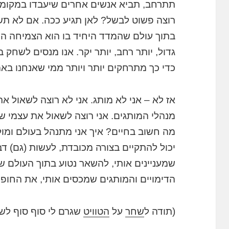
תתרחב, תביא אנשים אחרים שיעבדו במקומך
רוצה פשוט לבשל? לאן תגיע ככה. אם לא תש
בתוך עולם שהמדד היחיד בו הוא הצמיחה המס
גדול, יותר רחב, יותר יקר. אנו מנסים לשחק ב
כדי כך מתרחקים יותר ויותר ממי שאנחנו בא
אז לא – אני לא מותג. אני לא רוצה לשאול 
מנהלי המותגים. אני רוצה לשאול את עצמי 
מה חשוב בחיים? איך אני מתנהל בעולם ומול
יכול להתקיים בצורה מכובדת, לעשות (גם) 
שמעניינים אותי, להשאר נטוע בתוך העולם ש
הדימויים והמותגים שמכסים אותי, את החופש
(תודה ל
שחר
על
הטוויט
שגרם לי סוף סוף לש