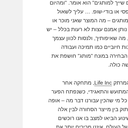
. "העולם שייך למותגים" הוא אומר. "ומהיום
פסי או בודי-שופ. … עליך לשאול
תגים – מה המוצר שאני מוכר או
 נותן אמנם עצות לא רעות בכלל – יש
ה שאיפותיך, ולנסות לכוון עצמך
ת חיוביים כמו תמיכה ועבודה
 הבחירה במונח "מותג" חושפת את
ה כולה.
המרתק
Life Inc
, מתחקה אחר
 המתועש והתאגידי, כשנפתח הפער
 כל מי שהכין עבורנו דבר מה – אופה
וק בין מייצר הסחורה לבין אלה
וע הביאו למצב בו אנו רוכשים
ל העולם. איננו מכירים יותר את