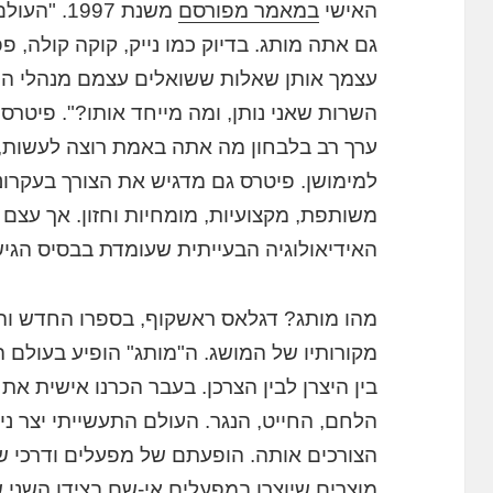
האישי
במאמר מפורסם
משנת 1997
גם אתה מותג. בדיוק כמו נייק, קוקה קולה, פ
עצמך אותן שאלות ששואלים עצמם מנהלי המו
השרות שאני נותן, ומה מייחד אותו?". פיטרס
ערך רב בלבחון מה אתה באמת רוצה לעשות, מ
למימושן. פיטרס גם מדגיש את הצורך בעקרונו
משותפת, מקצועיות, מומחיות וחזון. אך עצם
האידיאולוגיה הבעייתית שעומדת בבסיס הגיש
מהו מותג? דגלאס ראשקוף, בספרו החדש ו
מקורותיו של המושג. ה"מותג" הופיע בעולם
בין היצרן לבין הצרכן. בעבר הכרנו אישית את
הלחם, החייט, הנגר. העולם התעשייתי יצר נית
הצורכים אותה. הופעתם של מפעלים ודרכי שינ
מוצרים שיוצרו במפעלים אי-שם בצידו השני ש