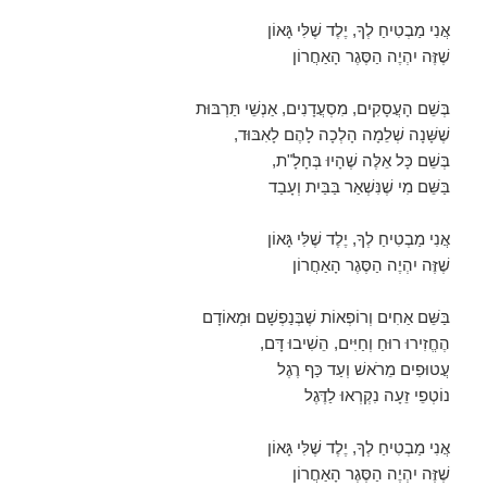
אֲנִי מַבְטִיחַ לְךָ, יֶלֶד שֶׁלִּי גָּאוֹן
שֶׁזֶּה יִהְיֶה הַסֶּגֶר הָאַחֲרוֹן
בְּשֵׁם הָעֲסָקִים, מִסְעֲדָנִים, אַנְשֵׁי תַּרְבּוּת
שֶׁשָּׁנָה שְׁלֵמָה הָלְכָה לָהֶם לָאִבּוּד,
בְּשֵׁם כָּל אֵלֶּה שֶׁהָיוּ בְּחָלָ"ת,
בַּשֵּׁם מִי שֶׁנִּשְׁאַר בַּבַּיִת וְעָבַד
אֲנִי מַבְטִיחַ לְךָ, יֶלֶד שֶׁלִּי גָּאוֹן
שֶׁזֶּה יִהְיֶה הַסֶּגֶר הָאַחֲרוֹן
בַּשֵּׁם אַחִים וְרוֹפְאוֹת שֶׁבְּנַפְשָׁם וּמְאוֹדָם
הֶחֱזִירוּ רוּחַ וְחַיִּים, הֵשִׁיבוּ דָּם,
עֲטוּפִים מֵרֹאשׁ וְעַד כַּף רֶגֶל
נוֹטְפֵי זֵעָה נִקְרְאוּ לַדֶּגֶל
אֲנִי מַבְטִיחַ לְךָ, יֶלֶד שֶׁלִּי גָּאוֹן
שֶׁזֶּה יִהְיֶה הַסֶּגֶר הָאַחֲרוֹן