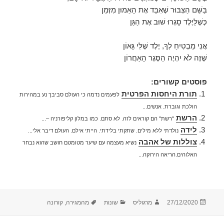
בַּשֵּׁם הַצִּבּוּר שֶׁאִבֵּד אֶת הָאֵמוּן מִזְּמַן
כְּשֶׁלַּיֶּלֶד סָגְרוּ שׁוּב אֶת הַגַּן
אֲנִי מַבְטִיחַ לְךָ, יֶלֶד שֶׁלִּי גָּאוֹן
שֶׁזֶּה לֹא יִהְיֶה הַסֶּגֶר הָאַחֲרוֹן
פוסטים קשורים:
תורת היחסות הפרטית
לפעמים נדמה כי העולם סביבך נע במהירות
הולכת וגוברת. אנשים...
הרשת
"רשת" הם קוראים לזה. לא סתם. כמו במלון קליפורניה –...
לידה
נולדתי ללא מילים. שתקתי בלידתי. הייתי אילם. העולם דיבר אלי...
צוללות של אהבה
נשיא מעצמה עם שיער מטומטם חושב שהוא נבחר
האלוהים.הריאה הירוקה...
פורסם
מחבר
קטגוריות
תגיות
27/12/2020
מרגוליס
שונות
מהמגירה
,
קורונה
בתאריך