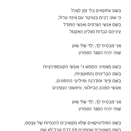
בְּשֵׁם עִתּוֹנָאִים בְּלִי זְמַן לֶאֱכֹל
כִּי שׁוּב רָבִים בִּטְוִיטֶר עִם אֵיזֶה טְרוֹל,
בְּשֵׁם אַנְשֵׁי הַגְּרָפִים וְאַנְשֵׁי הַמּוֹדֵל
עֵינֵיהֶם כְּבֵדוֹת מִגִּלְיוֹן הָאַקְסֵל
אֲנִי מַבְטִיחַ לְךָ, יֶלֶד שֶׁלִּי גָּאוֹן
שֶׁזֶּה יִהְיֶה הַסֶּגֶר הָאַחֲרוֹן
בְּשֵׁם מַאֲמִינֵי הַחֲמֵשׁ גִ'י וְאַנְשֵׁי הַקּוֹנְסְפִּירַצְיוֹת
בְּשֵׁם הַבְּרִיטִים וְהַמּוּטַצְיוֹת,
בַּשֵּׁם פַיְזֶר וּמוֹדֶרְנָה וּמִילְיוֹנֵי הַחִסּוּנִים,
וְאַנְשֵׁי הַמָּכוֹן הַבִּיּוֹלוֹגִי, וְרִאשׁוֹנֵי הַנַּסְיָנִים
אֲנִי מַבְטִיחַ לְךָ, יֶלֶד שֶׁלִּי גָּאוֹן
שֶׁזֶּה יִהְיֶה הַסֶּגֶר הָאַחֲרוֹן
בְּשֵׁם הַפּוֹלִיטִיקָאִים שֶׁלֹּא מַקְשִׁיבִים לַהַנְחָיוֹת שֶׁל עַצְמָם,
בְּשֵׁם הַשּׁוֹטְרִים שֶׁנּוֹתְנִים פֹּה דּוּ"חַ אֲבָל לֹא שָׁם,