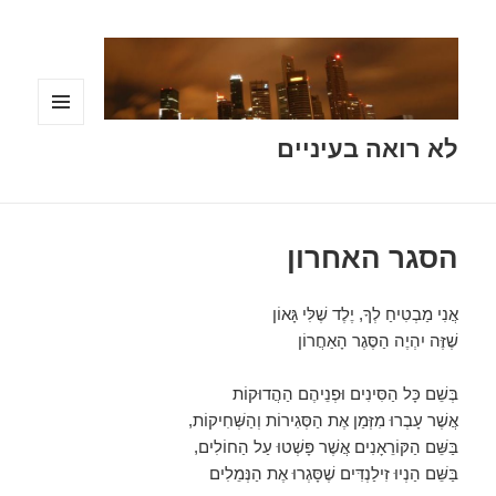
תפריטים
לא רואה בעיניים
ווידג'טים
הסגר האחרון
אֲנִי מַבְטִיחַ לְךָ, יֶלֶד שֶׁלִּי גָּאוֹן
שֶׁזֶּה יִהְיֶה הַסֶּגֶר הָאַחֲרוֹן
בְּשֵׁם כָּל הַסִּינִים וּפְנֵיהֶם הַהֲדוּקוֹת
אֲשֶׁר עָבְרוּ מִזְּמַן אֶת הַסְּגִירוֹת וְהַשְּׁחִיקוֹת,
בַּשֵּׁם הַקּוֹרֵאָנִים אֲשֶׁר פָּשְׁטוּ עַל הַחוֹלִים,
בַּשֵּׁם הַנְיוּ זִילַנְדִּים שֶׁסָּגְרוּ אֶת הַנְּמֵלִים