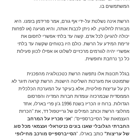
המשתמשים בו.
הרשת אינה נשלטת על-ידי אף גורם, אמר פרידמן בזמנו. היא
מבוזרת לחלוטין, לא ניתן לכבות אותה, והיא מגיעה (או לפחות
יכולה להגיע) לכל אדם. קשה עד בלתי אפשרי לחסום את
זרימת המידע על הרשת. כולם היו בטוחים שקשה עד בלתי
אפשרי יהיה לגורמים מרכזיים לשלוט או אפילו לכוון פעילות
כל כך נרחבת וחופשית.
בגלל תכונות אלו נתפשה הרשת כטכנולוגיה מהפכנית
שתמוטט את מערכות השליטה הישנות. הרשת קראה תיגר לא
רק על עריצות פוליטית, אלא בעיקר על המערכת הכלכלית
הממסדית שבמרכזה עומדות חברות המדיה והפרסום
הגדולות. ברוח זו הכריז בשנת 1996 ג'ון פרי בארלו, אחד
מחלוצי הרשת וכותב המילים של גרייטפול דד, את "הכרזת
העצמאות של הסייברספייס": "
אני מכריז על המרחב
החברתי הגלובלי שאנו בונים כניטראלי ועצמאי מכל סוג
של עריצות"
כותב בארלו. "
הסייברספייס מורכב מחילופי