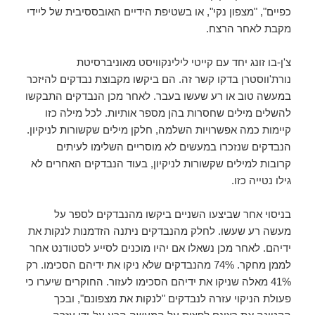
כפיים", "מצפון נקי", או בשטיפת הידיים האובססיבית של ליידי
מקבת לאחר הרצח.
צ'ן-בו זונג יחד עם קייטי לילינקוויסט מאוניברסיטת
נורת'ווסטרן בדקו קשר זה. הם ביקשו מקבוצת נבדקים להיזכר
במעשה טוב או רע שעשו בעבר. לאחר מכן הנבדקים התבקשו
להשלים מילים שחסרות בהן מספר אותיות. לכל מילה כזו
קיימות כמה אפשרויות השלמה, חלקן מילים שקשורות לניקיון.
הנבדקים שנזכרו במעשים לא מוסריים השלימו לעיתים
קרובות למילים שקשורות לניקיון, בעוד הנבדקים האחרים לא
גילו נטייה כזו.
בניסוי אחר שביצעו השניים ביקשו מהנבדקים לספר על
מעשה רע שעשו. לחלק מהנבדקים ניתנה הזדמנות לנקות את
ידיהם. לאחר מכן נשאלו אם יהיו מוכנים לסייע לסטודנט אחר
לממן מחקר. 74% מהנבדקים שלא ניקו את ידיהם הסכימו. רק
41% מאלה שניקו את ידיהם הסכימו לעזור. החוקרים שיערו כי
פעולת הניקוי עזרה לנבדקים "לנקות את מצפונם", ובכך