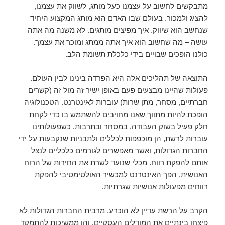
מתבקשים לחשוב על עצמנו כעל מותג, לשווק את עצמנו,
להציג ולמכור. בעולם שבו האדם הוא מותג המקצוע היחיד
שנחשב הוא שיווק. איך מפיצים מותגים. לא משנה מה אתה
עושה – מה שחשוב הוא איך אתה ממתג ומוכר את עצמך.
כולנו הופכים שבויים בידי כלכלת תשומת הלב.
התוצאה של תהליכים אלה היא הפרדה בינינו לבין העולם.
פעולות שהיינו מבצעים פעם באופן ישיר זה מול זה (קשרים
חברתיים, מסחר, מתן שרות) עוברות לאינטרנט. הטכנולוגיה
הופכת להיות מתווך שאנו מחויבים להשתמש בו כדי לקחת
חלק פעיל בשוק העבודה, במסחר ובתרבות. כשפעולותינו
עוברות לרשת, הן מוכפפות לכללים ולתבניות שנקבעות על ידי
החברות הגדולות, ואשר מאפשרים לגורמים כלכליים לנצל
אותם להפקת רווח. מכלי שנועד לשרת את החירות של הרוח
האנושית, הפך האינטרנט למכשיר האולטימטיבי להפקת
רווחים מפעולות אנושיות שגרתיות.
הקרב על הרשת עדיין לא הוכרע. מרבית החברות הגדולות לא
פיצחו בינתיים את המודלים העסקיים, והן ממשיכות להתמקד