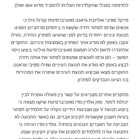
להדפסה (מבלי שהקלדניות הצליחו להסביר מדוע עשו זאת).
מייקל ספיבי ואליזבת גראנט מאוניברסיטת קורנל גילו כי
אנשים שניסו לפתור חידה שקשורה ביחסים מרחביים הפגינו
תנועת עיניים ייחודית בדיוק לפני שהגיעו לפתרון החידה, כאילו
עקבו באופן לא מודע אחר הפתרון באמצעות עיניהם. החוקרים
אלחנדרו לראס ולורה תומאס מאוניברסיטת אילינוי ביצעו ניסוי
המשך – הם גרמו לאנשים שמנסים לפתור את אותה חידה
לבצע באופן לא מודע את תנועת העיניים שגילו ספיבי וגראנט.
החוקרים מצאו שביצוע תנועת העיניים שיפרה את המהירות
בה הגיעו הנבדקים לפתרון.
מחקרים אחרים מצביעים על קשר בין פעולה גופנית לבין
יכולות לימוד. סוזן גולדין-מדו מאוניברסיטת שיקגו מצאה כי
ביצוע תנועת V עם אצבעות הידיים הקלה על תלמידים לפתור
בעיות חשבון שקשורות לקיבוץ אברים, גם כאשר התנועה לא
הצביעה על האברים הנכונים בתרגיל. גולדין-מדו הניחה כי
התנועה עזרה לתלמידים להפנים את עקרון הקיבוץ עצמו.