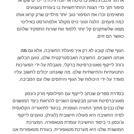
ארתור גלנברג מאוניברסיטת אריזונה גילה כי ילדים שקראו
סיפור תוך כדי הצגת ההתרחשויות בו בעזרת צעצועים
מתאימים זכרו את הסיפור טוב יותר מילדים שרק קראו אותו
כמה פעמים. הלגה וטוני נויס מקולג' אלמהורסט באילינוי
מצאו שלשחקנים קל יותר ללמוד את שורות התפקיד שלהם
כאשר הם זזים.
הגוף שלנו קובע לא רק איך פועלת החשיבה, אלא גם
מה
אנחנו חושבים. החשיבה האבסטרקטית שלנו, טוען הבלשן
ג'ורג' לייקוף מאוניברסיטת ברקלי, מוגבלת על-ידי המערכות
התנועתיות והחישתיות שלנו. מה שאנחנו יכולים לחשוב עליו
מוגדר על-ידי היכולות של הגוף והיחסים שלו עם הסביבה.
בסדרת ספרים שכתב לייקוף עם הפילוסוף מרק ג'ונסון
מאוניברסיטת אורגון מבקשים השניים להראות כיצד המושגים
שלנו נבנים מתוך החוויה הגופנית. בניגוד לתיאוריה הקלאסית
לפיה החשיבה היא פעולה חישובית (לוגית), טוענים לייקוף
וג'ונסון כי ביסוד החשיבה עומדת מטאפורה. המערכת
המושגית שלנו היא מערכת מטאפורית. בעזרת מטאפורות אנו