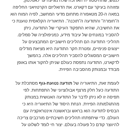
לנפש, שההיסטוריה הארוכה שלה מגיעה עד לאפלטון,
ומזוהה בעיקר עם דקארט. את הדואליזם הקרטזיאני החליפה
במאה ה-20 מטאפורה מתחום מדעי המחשב, לפיה המוח הוא
ה"חומרה" והתודעה ה"תוכנה". התיאוריה הקלאסית טוענת כי
את החשיבה, שהיא התפקוד העיקרי של התודעה, ניתן
להסביר במונחים של עיבוד מידע, כמניפולציה של סמלים.
תהליכי התודעה הם תהליכים חישוביים המתבצעים על
ייצוגים פנימיים, ומטרת חקר התודעה היא מציאת מודלים
חישוביים המסוגלים להסביר תהליכים אלה. בהמשך
לדקארט, התודעה נתפסת כעולם שניתן לחקור אותו באופן
מבודד ובמנותק מהסביבה הפיזית.
לעומת זאת, התיאוריה של
תודעה נטועת-גוף
מסתכלת על
התודעה כעל חלק מרצף אבולוציוני של התפתחות. לפי
תפיסה זו לא ניתן לדבר על התודעה האנושית במנותק
מהתגלמותה הפיזית. הנחת היסוד של התיאוריה היא כי
הבסיס לתודעה הוא בראש ובראשונה אינטראקציה עם
העולם. כדי שיתפתחו תהליכים חשיבתיים מורכבים צריכה
להיווצר קודם כל פעולה בעולם. יצור חי לומד לשלוט על