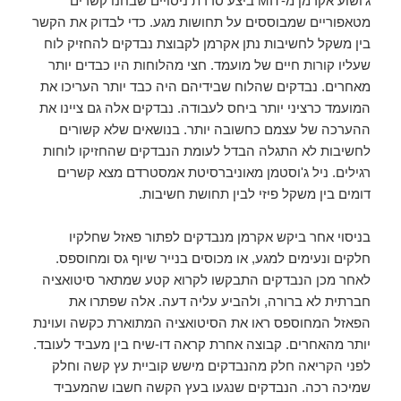
ג'ושוע אקרמן מ-MIT ביצע סדרת ניסויים שבחנו קשרים
מטאפוריים שמבוססים על תחושות מגע. כדי לבדוק את הקשר
בין משקל לחשיבות נתן אקרמן לקבוצת נבדקים להחזיק לוח
שעליו קורות חיים של מועמד. חצי מהלוחות היו כבדים יותר
מאחרים. נבדקים שהלוח שבידיהם היה כבד יותר העריכו את
המועמד כרציני יותר ביחס לעבודה. נבדקים אלה גם ציינו את
ההערכה של עצמם כחשובה יותר. בנושאים שלא קשורים
לחשיבות לא התגלה הבדל לעומת הנבדקים שהחזיקו לוחות
רגילים. ניל ג'וסטמן מאוניברסיטת אמסטרדם מצא קשרים
דומים בין משקל פיזי לבין תחושת חשיבות.
בניסוי אחר ביקש אקרמן מנבדקים לפתור פאזל שחלקיו
חלקים ונעימים למגע, או מכוסים בנייר שיוף גס ומחוספס.
לאחר מכן הנבדקים התבקשו לקרוא קטע שמתאר סיטואציה
חברתית לא ברורה, ולהביע עליה דעה. אלה שפתרו את
הפאזל המחוספס ראו את הסיטואציה המתוארת כקשה ועוינת
יותר מהאחרים. קבוצה אחרת קראה דו-שיח בין מעביד לעובד.
לפני הקריאה חלק מהנבדקים מישש קוביית עץ קשה וחלק
שמיכה רכה. הנבדקים שנגעו בעץ הקשה חשבו שהמעביד