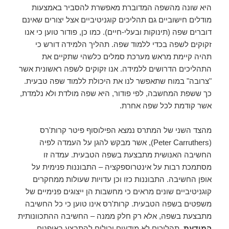
היא שונה מהשפה המדוברת מאפשרת להסביר באמצעות
מודלים חישוביים גם תהליכים קוגניטיביים אצל יצורים שאינם
דוברים שפה (תינוקות ובעלי-חיים). כמו כן, פודור טוען כי אנו
זקוקים לשפה בכדי ללמוד שפה. תהליך הלמידה דורש כי
תהיה קיימת מראש מערכת סמלים כלשהי שתקיים את
התהליכים הדרושים ללמידה. אנו זקוקים לשפה ראשונית אשר
"צרובה" במוח שתאפשר לנו את היכולת ללמוד שפה טבעית.
כך ששפת המחשבה, לפי פודור, היא שפה מולדת ולא נלמדת,
אשר קודמת לכל שפה אחרת.
מהצד השני של המתרס נמצא הפילוסוף פיטר קרות'רס
(Peter Carruthers), אשר מבקש להגן על העמדה לפיה
החשיבה האנושית מתבצעת בשפה הטבעית. עמדה זו
מסתמכת רבות על אינטרוספקציה – התבוננות פנימית על
אופן החשיבה. התבוננות כזו וכן עדויות שעולות ממחקרים
קוגניטיביים שונים מראים כי מחשבות הן ייצוגים פנימיים של
משפטים בשפה הטבעית. קרות'רס אינו טוען כי כל החשיבה
מתבצעת בשפה, אלא רק חלק ממנה – החשיבה ההתכוונותית
המודעת
. תהליכים לא מודעים יכולים להתבצע באופנים