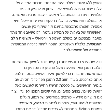
ומופץ ללא עלות. בעולם הישן התבססו חברות המדיה על
עלות ייצור המידע. להוציא לאור עיתון או להפיק תוכנית
טלוויזיה היה דבר כמעט בלתי-אפשרי עבור מרבית האנשים.
אך בעולם הווירטואלי, בו עלות הפקת המידע הדיגיטלי היא
אפסית והפצתו מתבצעת בחינם תוך שיתוף בין אנשים,
האפשרות של בעלות על המידע נעלמה. רק משאב אחד נותר
מוגבל ומצומצם גם בעולם השפע הווירטואלי –
תשומת הלב
האנושית
. כלכלת האינטרנט הפכה להיות כלכלה הממוקדת
במשיכה של תשומת-לב זו.
ככל שהמידע רב ונגיש יותר כך קשה יותר למשוך את תשומת
הלב. התוכן הוא התולעת שעל החכה; זה הפיתיון בו
משתמשות החברות כדי למשוך אליהן אנשים במטרה להפוך
אותם לצרכנים. בעידן הווב 2.0 התוכן הפך לזול יחסית. אם
בימיה הראשונים של כלכלת הרשת התייחסו לאנשים כאל
"זוגות עיניים", צופים פסיביים, הרי שכיום הפכנו לפועלי ייצור.
אנו מייצרים מידע – כותבים בפורומים של תפוז, מעלים
סרטונים ל-YouTube, מגיבים לכתבות ב-ynet, משתפים
תמונות ב-flickr. החברות לא צריכות יותר לייצר את התוכן