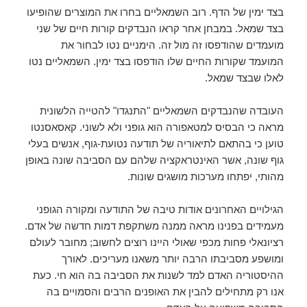
בצד ימין של הדף. רוב השמאליים בחרו את המוצרים שהופיעו
בצד שמאל. במבחן אחר קראו הנבדקים קורות חיים של שני
מועמדים שהודפסו זה מול זה. הימניים נטו לבחור את
המועמד שקורות החיים שלו הודפסו בצד ימין. השמאליים נטו
לאלו שבצד שמאל.
העובדה שהנבדקים השמאליים "התנגדו" להטייה הלשונית
מראה כי הבסיס למטאפורה הוא גופני ולא לשוני. קאסאסנטו
טוען כי בהתאם לתיאוריה של תודעה נטועת-גוף, אנשים בעלי
גוף שונה, אשר האינטראקציה שלהם עם הסביבה שונה באופן
מהותי, יפתחו מערכות מושגים שונות.
הגילויים האחרונים אודות טיבה של התודעה ומקורה הגופני
מעמידים בפנינו מראה ממנה משתקפת דמות חדשה של אדם.
רציונאלי פחות מכפי שאולי היינו רוצים לחשוב; מחובר לעולם
ומושפע מסביבתו הרבה יותר משאנו מעריכים. לאורך
ההיסטוריה האדם למד לשנות את הסביבה בה הוא חי. כעת
אנו רק מתחילים להבין את האופנים הרבים והסמויים בה