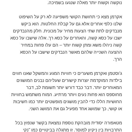
נוקשה וקשוח יותר מאלה שנגעו בשמיכה.
אקרמן מצא כי תחושת הקושי משפיעה לא רק על השיפוט
שלנו כלפי אחרים אלא גם על קבלת החלטות. הוא ביקש
מנבדקים לתת שתי הצעות מחיר על מכונית. חלק מהנבדקים
ישבו על כסא קשה, והאחרים על כסא רך. אלה שישבו על כסא
קשה ניהלו משא ומתן קשוח יותר – הם עלו פחות במחיר
ההצעה השנייה שלהם מאשר הנבדקים שישבו על הכסא
הרך.
ג'וסטמן ואקרמן משערים כי חוויות המגע והמשקל שאנו חווים
בילדות המוקדמת יוצרות קישורים שעליהם נבנים המושגים
המאוחרים יותר. דבר כבד דורש יותר תשומת לב, דבר
מחוספס הוא פחות נעים ויותר מרתיע. המוח משתמש בחוויות
החושיות הללו כדי להבין מושגים מופשטים יותר כמו חשיבות
או קושי, כך שמושג אחד מפעיל גם את המושג השני.
מטאפורה יסודית מובהקת נוספת נמצאת בקשר שנפוץ בכל
התרבויות בין ניקיון למוסר. זו מתגלה בביטויים כמו "נקי