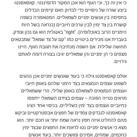
כי אין זה כך, וכי הגוף הוא אכן המקור הדומיננטי. קאסאסנטו
ביצע שורה של ניסויים כדי לבדוק האם קיימים הבדלים
בתפיסה בין אנשים ימניים לשמאליים. המטאפורה בשפה
קושרת בין צד ימין לבין ערכים חיוביים (כנראה בשל היות
הימניים הרוב באוכלוסיה). "right" באנגלית הוא גם נכון וצודק.
בעברית אנו מכירים ביטויים כמו "קם על צד שמאל" שמבטאים
תחושה שלילית. אם השפה מכתיבה את תגובת הגוף, היינו
מצפים כי הן ימניים והן שמאליים יגיבו בצורה דומה לאותם
גירויים.
אולם קאסאסנטו גילה כי בעוד שאנשים ימניים אכן נוהגים
לשפוט עצמים הנמצאים בצד הימני שלהם באופן חיובי
ועצמים הנמצאים לשמאלם באופן שלילי, הרי ששמאליים
מראים נטייה הפוכה – עצמים בצידם השמאלי ייתפסו
כחיוביים ועצמים בצד ימין כשליליים. בניסוי אחד הציג
קאסאסנטו לנבדקים צמדים של חפצים אבסטרקטיים וביקש
מהם להחליט איזה חפץ נראה שמח יותר או חכם יותר. הוא
מצא כי אנשים ימניים נטו לראות את החפצים שבצד ימין
כחכמים, שמחים, אמינים ומושכים יותר, בעוד אנשים