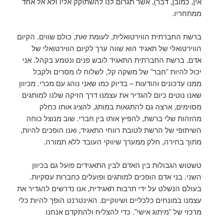
אין, כמובן, דבר), אשר תגרום לנו להשתוקק אליו ולא אל אחד
ממתחריו.
ברשת החברתית הווירטואלית, לעומת זאת, כולם שווים. הקיום
הווירטואלי של תאגיד הוא שווה ערך לקיום הווירטואלי של
אדם. ברשת החברתית התאגיד לובש פנים ונטמע בקהל. אני
יכול להיות "חבר" של משקה קל, לשלוח לו מסרים ולקבל
ממנו עדכונים והודעות – בדיוק כמו שאני נוהג עם מכרי. מכיוון
שאנו נוטים כיום להגדיר את עצמנו דרך הזיקה שלנו למותגים
מסוימים, ארצה גם להתגאות במותג, להציג אותו כחלק
מהזהות שלי ברשת, להפיץ אותו בין חברי. שוב מנוצל כוחה
השיתופי של הרשת לטובת רווחי התאגיד, ואנו הופכים להיות,
מתוך בחירה, חלק ממערך שיווקי העובד ללא תמורה.
טשטוש הגבולות בין האדם לבין התאגידים פועל גם בכיוון
השני. בני אדם הופכים למותגים ופועלים כחברות עסקיות.
בעולם הנשלט על ידי תרבות תאגידית, אנו נדרשים להגדיר את
עצמנו במונחים כלכליים ושיווקיים. האינטרנט הופך להיות כלי
מרכזי של "מיתוג אישי". כדי להצליח ולהתקדם אנחנו