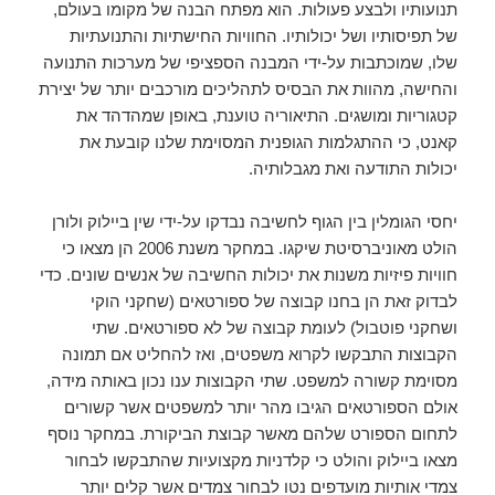
תנועותיו ולבצע פעולות. הוא מפתח הבנה של מקומו בעולם,
של תפיסותיו ושל יכולותיו. החוויות החישתיות והתנועתיות
שלו, שמוכתבות על-ידי המבנה הספציפי של מערכות התנועה
והחישה, מהוות את הבסיס לתהליכים מורכבים יותר של יצירת
קטגוריות ומושגים. התיאוריה טוענת, באופן שמהדהד את
קאנט, כי ההתגלמות הגופנית המסוימת שלנו קובעת את
יכולות התודעה ואת מגבלותיה.
יחסי הגומלין בין הגוף לחשיבה נבדקו על-ידי שין ביילוק ולורן
הולט מאוניברסיטת שיקגו. במחקר משנת 2006 הן מצאו כי
חוויות פיזיות משנות את יכולות החשיבה של אנשים שונים. כדי
לבדוק זאת הן בחנו קבוצה של ספורטאים (שחקני הוקי
ושחקני פוטבול) לעומת קבוצה של לא ספורטאים. שתי
הקבוצות התבקשו לקרוא משפטים, ואז להחליט אם תמונה
מסוימת קשורה למשפט. שתי הקבוצות ענו נכון באותה מידה,
אולם הספורטאים הגיבו מהר יותר למשפטים אשר קשורים
לתחום הספורט שלהם מאשר קבוצת הביקורת. במחקר נוסף
מצאו ביילוק והולט כי קלדניות מקצועיות שהתבקשו לבחור
צמדי אותיות מועדפים נטו לבחור צמדים אשר קלים יותר