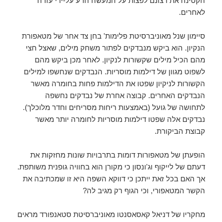
הקטינה את רצונם לפצות על המעשה הרע על-ידי עזרה
לאחרים.
סיימון שנל מאוניברסיטת פלימות' בחן צד אחר של מטאפורת
הנקיון. הוא ביקש מנבדקים לפתור משחק מילים, שאצל חצי
מהם הכיל מילים שקשורות לנקיון. לאחר מכן ביקש מהם
לשפוט מגוון של דילמות מוסריות. הנבדקים שנחשפו למילים
הקשורות לניקיון שפטו את הדילמות פחות בחומרה מאשר
הנבדקים האחרים. קבוצה אחרת של נבדקים נחשפה
לתחושה של גועל (באמצעות ריחות מסריחים וחדר מלוכלך).
נבדקים אלה שפטו דילמות מוסריות לחומרה יותר מאשר
קבוצת הביקורת.
הופעתן של מטאפורות דומות בתרבויות שונות מחזקות את
דעתם של לייקוף וג'ונסון כי מקורן הוא בחוויה גופנית משותפת.
אך האם בכל זאת ייתכן כי דווקא השפה היא זו שמכתיבה את
הקשר המטאפורי, וכי הגוף רק מגיב לה?
מחקריו של דניאל קאסאסנטו מאוניברסיטת סטאנפורד מראים