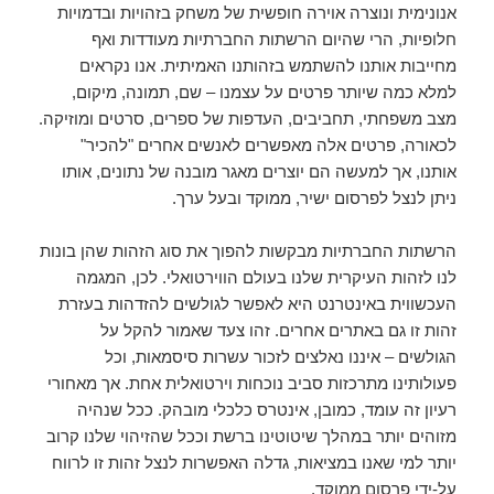
אנונימית ונוצרה אוירה חופשית של משחק בזהויות ובדמויות
חלופיות, הרי שהיום הרשתות החברתיות מעודדות ואף
מחייבות אותנו להשתמש בזהותנו האמיתית. אנו נקראים
למלא כמה שיותר פרטים על עצמנו – שם, תמונה, מיקום,
מצב משפחתי, תחביבים, העדפות של ספרים, סרטים ומוזיקה.
לכאורה, פרטים אלה מאפשרים לאנשים אחרים "להכיר"
אותנו, אך למעשה הם יוצרים מאגר מובנה של נתונים, אותו
ניתן לנצל לפרסום ישיר, ממוקד ובעל ערך.
הרשתות החברתיות מבקשות להפוך את סוג הזהות שהן בונות
לנו לזהות העיקרית שלנו בעולם הווירטואלי. לכן, המגמה
העכשווית באינטרנט היא לאפשר לגולשים להזדהות בעזרת
זהות זו גם באתרים אחרים. זהו צעד שאמור להקל על
הגולשים – איננו נאלצים לזכור עשרות סיסמאות, וכל
פעולותינו מתרכזות סביב נוכחות וירטואלית אחת. אך מאחורי
רעיון זה עומד, כמובן, אינטרס כלכלי מובהק. ככל שנהיה
מזוהים יותר במהלך שיטוטינו ברשת וככל שהזיהוי שלנו קרוב
יותר למי שאנו במציאות, גדלה האפשרות לנצל זהות זו לרווח
על-ידי פרסום ממוקד.