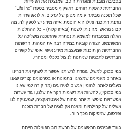
בסביבה מובנית ומוגדרת היטב, שמנצלת את הפעילות
החברתית להפקת רווחים. ראשקוף מסביר בספרו "Life Inc"
שכל תוכנה מביאה עימה מטען של ערכים. אילו אפשרויות
נותנת התוכנה ואילו היא חוסמת, איזה מידע יש לספק לה, מה
קבוע מראש ומה ניתן לשנות (ובאיזו קלות) – כל ההחלטות
האלה מצטברות למשמעות נסתרת שהתוכנה משליכה על
המשתמש. הצורה קובעת במידה רבה את המהות. הרשתות
החברתיות הן תוכנות שמעצבות מידע אישי ואופי של קשרים
חברתיים לתבניות שניתנות לניצול כלכלי ומסחרי.
בפייסבוק, למשל, עומדת לרשותנו אפשרות לשתף את חברינו
באתרים מעניינים שמצאנו, בתמונות או בסרטונים קצרים שאנו
מעלים לאתר; להזמין אנשים לאירועים (מה קורה למי שאינו
בפייסבוק?), להשוות את רשימות הקריאה שלנו, ועוד עשרות
אפשרויות טיפשיות יותר ופחות של אינטראקציה, שמעניקה לנו
אשליה של קהילתיות ומזינה אקולוגיה של חברות תוכנה
ופרסום, שמפיקות מכך רווח.
בעוד שבימים הראשונים של הרשת רוב הפעילות הייתה