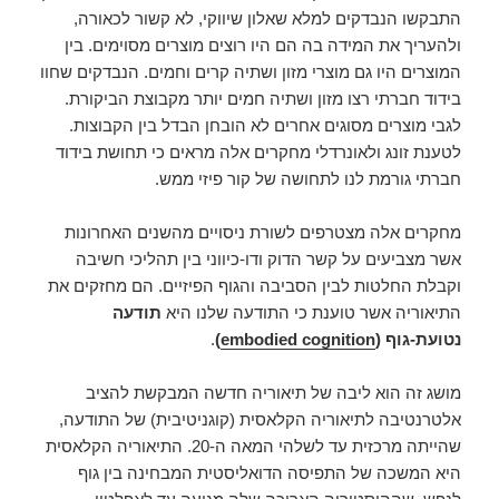
התבקשו הנבדקים למלא שאלון שיווקי, לא קשור לכאורה,
ולהעריך את המידה בה הם היו רוצים מוצרים מסוימים. בין
המוצרים היו גם מוצרי מזון ושתיה קרים וחמים. הנבדקים שחוו
בידוד חברתי רצו מזון ושתיה חמים יותר מקבוצת הביקורת.
לגבי מוצרים מסוגים אחרים לא הובחן הבדל בין הקבוצות.
לטענת זונג ולאונרדלי מחקרים אלה מראים כי תחושת בידוד
חברתי גורמת לנו לתחושה של קור פיזי ממש.
מחקרים אלה מצטרפים לשורת ניסויים מהשנים האחרונות
אשר מצביעים על קשר הדוק ודו-כיווני בין תהליכי חשיבה
וקבלת החלטות לבין הסביבה והגוף הפיזיים. הם מחזקים את
התיאוריה אשר טוענת כי התודעה שלנו היא
תודעה
נטועת-גוף (
embodied cognition
)
.
מושג זה הוא ליבה של תיאוריה חדשה המבקשת להציב
אלטרנטיבה לתיאוריה הקלאסית (קוגניטיבית) של התודעה,
שהייתה מרכזית עד לשלהי המאה ה-20. התיאוריה הקלאסית
היא המשכה של התפיסה הדואליסטית המבחינה בין גוף