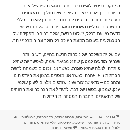
במחקרים פסיכולוגיים ובבניית טכנולוגיות שיפעילו אותנו
בכיוון הנכון. אנו נמצאים בעיצומו של תהליך בו משתנים
מערכי הכוחות בין פרטים לחברות ובין תכנון לאלתור. כללי
המשחק הכלכליים משתנים ומוגדרים בכל רגע מחדש. אין
לדעת מי, אם בכלל, ישלוט ברשת, אולם ברור כי תפקידה של
הטכנולוגיה בעיצוב תמונת העולם רק הולך ונהיה מרכזי יותר.
עם עליית משקלה של נוכחות הרשת בחיינו, חשוב יותר
שנהיה מודעים למטען שהיא מביאה עימה, לאפשרויות שהיא
פותחת ולאלה שהיא סוגרת. כאשר אנו נכנסים בשמחה לרשת
חברתית זו או אחרת, כאשר אנו מוסרים ברצון את העדפותינו
ותחביבנו – כדאי שנזכור שאנו שותפים מלאים לשוק עולמי
ענק, שמכוון, בסופו של דבר, להגדיל את הצריכה ואת הרווחים
של התאגידים והחברות המסחריות הגדולות.
פורסם
קטגוריות
תגיות
16/11/2009
מחשבות
,
תרבות צריחה
,
תרבותרשת
,
טכנולוגיה
בתאריך
מדיה חברתית
,
אודיסאה
,
פייסבוק
,
קפיטליזם
,
קליי שירקי
,
טום פרידמן
,
עבור של מי הרשת הזו לעזאזל
גלובליזציה
,
דאגלס ראשקוף
השאירו תגובה