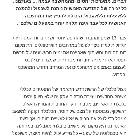
דברים, ממערכות יחסים ומהמחשבה עצמה … בעולמנו,
כל יצירה של התודעה האנושית ניתנת לשכפול ולהפצה
ללא עלות וללא גבול. היכולת להפיץ את המחשבה
האנושית לכל עבר אינה תלויה יותר במפעלים שלכם".
עברו 13 שנים ומתברר שהחופש יחסי, ושהחברות המסחריות
הגדולות למדו כיצד לפעול במרחבים הווירטואלים. את מקום
רוח החירות והשיתוף שאפיינה את ימיה הראשונים של הרשת
תפסו תאגידי מדיה וחברות מסחריות, שמצליחים לנכס
לעצמם באמצעים מתוחכמים את המרחב החדש המהפכני
והפרוע.
ניצול כלכלי של הרשת דרש התאמה של התאגידים לכללי
משחק החדשים ויצירת מודלים עסקיים שלא היו קיימים.
כלכלת התאגידים, מסביר חוקר התרבות והמדיה דאגלס
ראשקוף, מבוססת על מצב של חוסר. הכלכלה זקוקה למשאב
מוגבל כדי לנצל את הביקוש אליו לעשיית רווחים. אך רשת
האינטרנט היא מקום של משאבים בלתי מוגבלים. במהותה
היא טכנולוגיה של שפע – כל מידע יכול להיות מיוצר, משוכפל