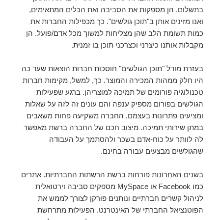
בתשלום. הן מספקות את הסביבה ואת הכלים המתאימים,
ואנו מזינים אותן ב"תוכן גולשים". כך מכפילות החברות את
כמות תשומת הלב שהן מצליחות למשוך מכל אדם/פועל. הן
מקבלות אותנו כיצרני וכצרכני תוכן בו זמנית.
בעזרת מודל "תוכן הגולשים" חוסכות חברות הוצאות שעד כה
היו חלק ממהות המכירה והמוצר. כך, למשל, מקימות חברות
טכנולוגיה פורומים של תמיכה למוצריהן. ברגע שפעילות
הגולשים בפורום מספיק ענפה והם עונים זה לזה על שאלות
ומציעים פתרונות בעצמם, החברה משקיעה פחות משאבים
במתן שירותי תמיכה. מיצוב חכם של החברה ברשת מאפשר
לה לוותר על כוח-אדם בשכר ולהסתמך על העבודה
שהגולשים מבצעים עבורה בחינם.
בשנים האחרונות פורחות ברשת הרשתות החברתיות. אתרים
כמו Facebook או MySpace מספקים סביבה וירטואלית
לניהול קשרים חברתיים ונותנים פורקן לצורך לממש את
הפוטנציאל החברתי של האינטרנט. הפעילות מתרחשת