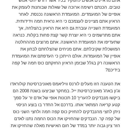
אתם מראיינים אנשים לתפקיד בכיר אשר דורש יחסי אנוש
טובים. הכנתם רשימה ארוכה של שאלות שבוחנות לעומק את
אופיים של המועמדים. המועמדת הראשונה נכנסת. לאחר
הראיון אתם מציינים לעצמכם כי היא נראית חמה וידידותית.
המועמדת השנייה עוברת גם היא את הראיון בהצלחה, אך
אתם מתרשמים כי היא יוצרת קשר קצת פחות בקלות. כנראה
שתעדיפו את המועמדת הראשונה. אתם מרוצים מההחלטה
המושכלת שקיבלתם. אתם מניחים שהצלחתם לבחון את
אופיין של המועמדות. אולם הייתכן כי העדפתם את המועמדת
הראשונה רק בגלל שבזמן הראיון החזקתם כוס חמה של קפה
בידיכם?
את הטענה הזו מעלים לורנס וויליאמס מאוניברסיטת קולוראדו
וג'ון בארג' מאוניברסיטת ייל. במחקר שביצעו בשנת 2008 הם
ביקשו מנבדקים להעריך 10 תכונות אופי של אדם זר על סמך
קטע קריאה המתאר אותו. בדרכם אל החדר בו בוצע הניסוי
ניתן לחצי מהנבדקים להחזיק כוס קפה חמה ולחצי השני כוס
של קפה קר. הנבדקים שהחזיקו את הכוס החמה נתנו לאדם
הזר ציון גבוה יותר במדד של חום האישיות מאלה שהחזיקו את