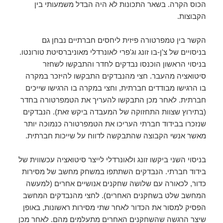
הכוס הקרה. בשאר התכונות לא היה הבדל משמעותי בין
הקבוצות.
הקשר בין טמפרטורה פיזית ליחסים חברתיים נבחן גם
בניסויים של צ'ן-בו זונג וג'פרי לאונרדלי מאוניברסיטת טורונטו.
בניסוי הראשון הוכנסו נבדקים לחדר והתבקשו לשחזר
סיטואציה מהעבר. חצי מהנבדקים התבקשו להיזכר במקרה
בו הרגישו מבודדים חברתית, וחצי במקרה בו הרגישו שייכים
חברתית. לאחר מכן התבקשו להעריך את הטמפרטורה בחדר
(בתירוץ שצוות התחזוקה של המעבדה ביקש זאת). הנבדקים
שנזכרו בבידוד חברתי העריכו את הטמפרטורה כנמוכה יותר
מאשר אנשי הקבוצה שהתבקשה לדווח על שייכות חברתית.
בניסוי השני ביקשו זונג ולאונרדלי לייצר סיטואציה עכשווית של
בידוד חברתי. הנבדקים השתתפו במשחק מחשב של מסירות
כדור, לכאורה עם שלושה שחקנים אנושיים אחרים (למעשה
המחשב שלט בשחקנים האחרים). לחצי מהנבדקים המחשב
הפסיק למסור את הכדור לאחר שתי מסירות ראשונות, באופן
שיצר הרגשה שהשחקנים האחרים מתעלמים מהם. לאחר מכן