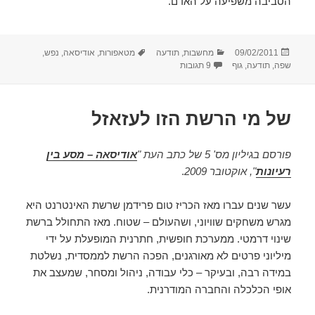
הסביבה משפיעה על האדם.
פורסם
קטגוריות
תגיות
09/02/2011
מחשבות
,
תודעה
מטאפורות
,
אודיסאה
,
נפש
,
בתאריך
על לגעת ברוח
שפה
,
תודעה
,
גוף
9 תגובות
של מי הרשת הזו לעזאזל
פורסם בגיליון מס' 5 של כתב העת "
אודיסאה – מסע בין
רעיונות
", אוקטובר 2009
.
עשר שנים עברו מאז הכריז טום פרידמן שרשת האינטרנט היא
מגרש משחקים שוויוני, ושהעולם – שטוח. מאז התחולל ברשת
שינוי דרמטי. ממערכת חופשית, חתרנית המופעלת על ידי
מיליוני פרטים לא מאורגנים, הפכה הרשת לממסדית, נשלטת
במידה רבה, ובעיקר – כלי עבודה, ניהול ומסחר, שמעצב את
אופי הכלכלה והחברה המודרנית.