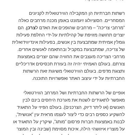
רשתות חברתיות הן המקבילה הווירטואלית לקניונים
המסחריים. הסוציולוג זיגמונט באומן מכנה מרחבים כאלה
"מרחבי צריכה" – מרחבים שהופכים את האדם ל
צרכן
. הם
יוצרים תחושה מזויפת של קהילתיות על-ידי החלפת פעילות
גומלין אמיתית שמתבצעת בין אנשים, בפעילות אינדיווידואלית
של צריכה, שמתבצעת במקביל ובהתאמה לאנשים אחרים.
מרחבי הצריכה מעצבים את החוויה שהם יוצרים באמצעות
צורתם. בעולם האמיתי יהיה זה בעזרת תכסיסים אדריכליים
ותצוגת מדפים. בעולם הווירטואלי משיגות זאת הרשתות
החברתיות על ידי עיצוב האתר ואפשרויות התוכנה.
אופיים של הרשתות החברתיות ושל המרחב הווירטואלי
מאפשר לתאגידים לשנות את מערכת היחסים בינם לבין
האנשים (או ליתר דיוק, הצרכנים). בעולם הפיזי על התאגיד
להשקיע כספים רבים כדי ליצור לעצמו מראית עין "אנושית",
לבנות באמצעות חברות פרסום "מותג", שיקרין על התאגיד או
על מוצריו איזושהי הילה, איכות מסוימת (שבינה ובין המוצר