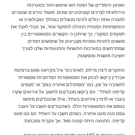
הארגון היסודיים של המוח הוא שימוש-חוזר במערכות
נוירולוגיות לצרכים קוגניטיביים שונים. מעגלי נוירונים שנוצרים
למטרה אחת יכולים להיות מנוצלים במהלך האבולוציה או
ההתפתחות המוחית הרגילה לתפקוד אחר, אך מבלי לאבד את
תפקודם המקורי. כך שייתכן כי הקשרים המטאפוריים בין
מושגים לחוויות גופניות מצביעים על שימושים חוזרים
שמתרחשים במערכות החושיות והתנועתיות שלנו לצורך
חשיבה מושגית ומופשטת.
החוקרים לינדן מיילס, לואיס נינד וניל מק'ראה מאוניברסיטת
אברדין ביקשו לבחון את המטאפורות המרחביות שקשורות
לחשיבה על זמן, כמו "מסתכלים אחורה בזמן" או "מצפים
קדימה לעתיד". הם ביקשו מנבדקים לחשוב על אירועים שקרו
בעבר או לדמיין אירועים בעתיד, וגילו שהנבדקים מימשו
בגופם את המטאפורות הללו. כשהנבדקים חשבו על העבר
גופם נטה מעט אחורה. כשהם חשבו על העתיד הם נטו מעט
קדימה. התנועה היתה קטנה מאד, אך עקבית ומובחנת.