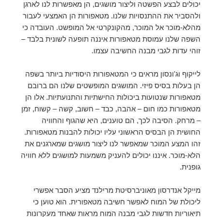
יכולים לבצע הפשטה וליצור מושגים, הן מאפשרות לנו לארגן
ולהסביר את ההתנסויות שלנו. מטאפורות הן האמצעי לעבור
מהלא-מוכר אל המוכר, מהקונקרטי אל המופשט. העובדה כי
השפה שלנו עמוסת מטאפורות איננה תופעה לשונית בלבד –
זוהי עדות לגבי מבנה החשיבה עצמו.
לייקוף וג'ונסון מראים כי המטאפורות היסודיות ביותר בשפה
הן בעלות בסיס פיזי. המושגים המופשטים שלנו הם ברובם
מטאפורות שנטועות ביכולות החישתיות והתנועתיות. אלו הן
מטאפורות כמו חום – אהבה, כבד – חשוב, קשה – קשוח, זמן
– מרחק. הסיבה לכך, הם טוענים, היא שהגוף והחוויה
החושית הן הבסיס הראשוני עליו יכולות להבנות מטאפורות.
זהו המצע המוכר שמאפשר לנו ליצור מושגים שמארגנים את
הלא-מוכר. איננו יכולים להעניק משמעות למושגים ללא חוויה
גופנית.
מייקל אנדרסון מאוניברסיטת מרילנד מציע הסבר אפשרי
ליכולת של המוח לאפשר חשיבה מטאפורית. הוא טוען כי
תיאוריות חדשות לגבי מבנה המוח מראות שאחד מעקרונות