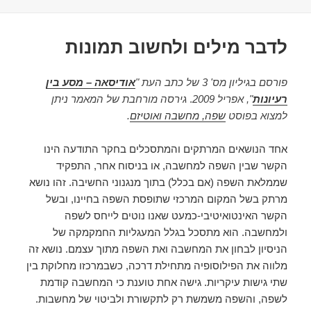
לדבר מילים ולחשוב תמונות
פורסם בגיליון מס' 3 של כתב העת "
אודיסאה – מסע בין
רעיונות
", אפריל 2009
.
גירסה מורחבת של המאמר ניתן
למצוא בפוסט
שפה, מחשבה ואוטיזם
.
אחד הנושאים המרתקים והמתסכלים בחקר התודעה הינו
הקשר שבין השפה למחשבה, או בניסוח אחר, התפקיד
שממלאת השפה (אם בכלל) בתוך מנגנוני החשיבה. זהו נושא
מרתק בשל המקום המרכזי שתופסת השפה בחיינו, ובשל
הקשר האינטואיטיבי-כמעט שאנו נוטים לייחס לשפה
ולמחשבה. הוא מתסכל בגלל המעגליות החמקמקה של
הניסיון לבחון את המחשבה ואת השפה מתוך עצמם. נושא זה
מלווה את הפילוסופיה מתחילת דרכה, כשבמרכזו מחלוקת בין
שתי גישות עיקריות. גישה אחת טוענת כי המחשבה קודמת
לשפה, והשפה משמשת רק לתקשורת ולביטוי של מחשבות.