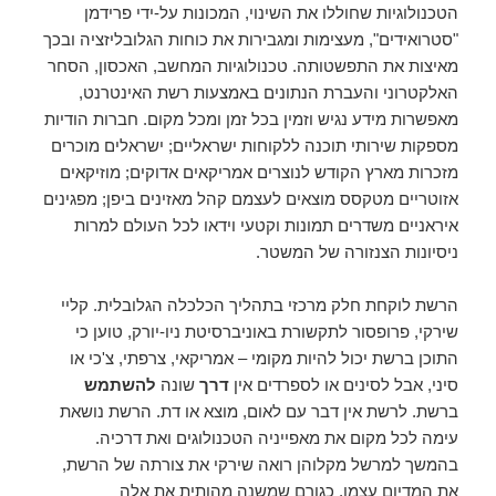
הטכנולוגיות שחוללו את השינוי, המכונות על-ידי פרידמן
"סטרואידים", מעצימות ומגבירות את כוחות הגלובליזציה ובכך
מאיצות את התפשטותה. טכנולוגיות המחשב, האכסון, הסחר
האלקטרוני והעברת הנתונים באמצעות רשת האינטרנט,
מאפשרות מידע נגיש וזמין בכל זמן ומכל מקום. חברות הודיות
מספקות שירותי תוכנה ללקוחות ישראליים; ישראלים מוכרים
מזכרות מארץ הקודש לנוצרים אמריקאים אדוקים; מוזיקאים
אזוטריים מטקסס מוצאים לעצמם קהל מאזינים ביפן; מפגינים
איראניים משדרים תמונות וקטעי וידאו לכל העולם למרות
ניסיונות הצנזורה של המשטר.
הרשת לוקחת חלק מרכזי בתהליך הכלכלה הגלובלית. קליי
שירקי, פרופסור לתקשורת באוניברסיטת ניו-יורק, טוען כי
התוכן ברשת יכול להיות מקומי – אמריקאי, צרפתי, צ'כי או
סיני, אבל לסינים או לספרדים אין
דרך
שונה
להשתמש
ברשת. לרשת אין דבר עם לאום, מוצא או דת. הרשת נושאת
עימה לכל מקום את מאפייניה הטכנולוגים ואת דרכיה.
בהמשך למרשל מקלוהן רואה שירקי את צורתה של הרשת,
את המדיום עצמו, כגורם שמשנה מהותית את אלה