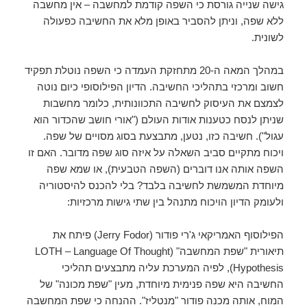
גישה שנייה גורסת כי השפה קודמת למחשבה – אין מחשבה
ללא שפה, וניתן להסביר באופן מלא את החשיבה כפעולה
לשונית.
במהלך המאה ה-20 מתחזקת העמדה כי השפה נוטלת תפקיד
חשוב ומרכזי בתהליכי החשיבה. הדיון הפילוסופי כיום נוטה
לצמצם את העיסוק לחשיבה התכוונותית, כלומר מחשבות
שניתן לנסח כטענות אודות העולם ("אורי חושב שהכדור הוא
עגול"). חשיבה כזו, נטען, מתבצעת בסוג מסויים של שפה.
ויכוח מתקיים סביב השאלה על איזה סוג שפה מדובר. האם זו
השפה אותה אנו דוברים (השפה הטבעית), או שמא שפה
מיוחדת המשמשת לחשיבה בלבד? בלי להכנס להיסטוריה
ולעומק הדיון הויכוח מתנהל בין שתי גישות מרכזיות:
הפילוסוף האמריקאי ג'רי פודור (Jerry Fodor) פיתח את
תיאורית "שפת המחשבה" (LOTH – Language Of Thought
Hypothesis), לפיה המערכת עליה מתבצעים תהליכי
החשיבה היא שפה פנימית מיוחדת, מעין "שפת מכונה" של
המוח, אותה מכנה פודור "מנטליז". ההנחה כי שפת המחשבה