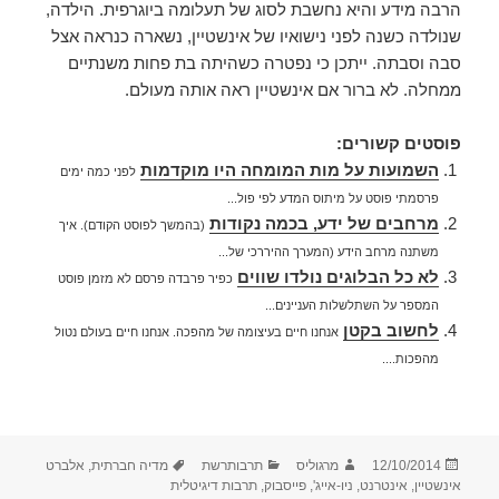
הרבה מידע והיא נחשבת לסוג של תעלומה ביוגרפית. הילדה,
שנולדה כשנה לפני נישואיו של אינשטיין, נשארה כנראה אצל
סבה וסבתה. ייתכן כי נפטרה כשהיתה בת פחות משנתיים
ממחלה. לא ברור אם אינשטיין ראה אותה מעולם.
פוסטים קשורים:
השמועות על מות המומחה היו מוקדמות
לפני כמה ימים
פרסמתי פוסט על מיתוס המדע לפי פול...
מרחבים של ידע, בכמה נקודות
(בהמשך לפוסט הקודם). איך
משתנה מרחב הידע (המערך ההיררכי של...
לא כל הבלוגים נולדו שווים
כפיר פרבדה פרסם לא מזמן פוסט
המספר על השתלשלות העניינים...
לחשוב בקטן
אנחנו חיים בעיצומה של מהפכה. אנחנו חיים בעולם נטול
מהפכות....
פורסם
מחבר
קטגוריות
תגיות
12/10/2014
מרגוליס
תרבותרשת
מדיה חברתית
,
אלברט
בתאריך
אינשטיין
,
אינטרנט
,
ניו-אייג'
,
פייסבוק
,
תרבות דיגיטלית