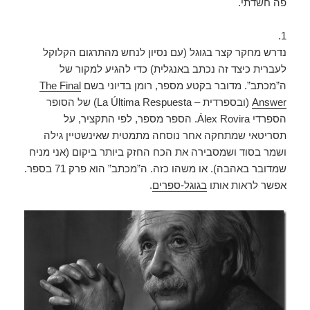
פה חשדתי.
1.
נדרש מחקר קצר בגוגל (עם נסיון לנחש מהתרגום הקלוקל
לעברית כיצד זה נכתב באנגלית) כדי להגיע למקור של
ה”מכתב”. מדובר בקטע מספר, רומן בדיוני בשם
The Final
Answer
(ובספרדית – La Última Respuesta) של הסופר
הספרדי Álex Rovira. הספר מספר, לפי התקציר, על
תסריטאי שמתחקה אחר נוסחה מתמטית שאינשטיין גילה
ושמר בסוד ושמסבירה את הכח החזק ביותר ביקום (אני מניח
שמדובר באהבה). או משהו כזה. ה”מכתב” הוא פרק 71 בספר.
אפשר לראות אותו
בגוגל-ספרים
.