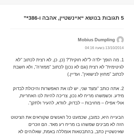
5 תגובות בנושא “איינשטיין, אהבה ו-386*”
Mobius Dumpling
הגיב:
13/10/2014 בשעה 04:16
1. מה הופך ילדה ל"לא חוקית"? (כן, כן, לא רצית לכתוב "לא
לגיטימית" לא רצית (וגם לא נכון) לכתוב "ממזרה", ולא חשבת
לכתוב "מחוץ לנישואין". ועדיין.)
2. אתה כותב "ומצד שני, יש לנו את האפשרות והיכולת לבדוק
מידע. וכשמשהו מריח לא נכון, צריכה להיות לנו האחריות,
אולי אפילו – מחויבות – לבדוק, לוודא, להעיר ולתקן".
הבעייה היא, כמובן, שכמעט כל האנשים שקוראים את הציטוט
הזה לא מבינים שמשהו בו מריח רע מאד. הם זוכרים
שאינשטיין כתב, בהתבטאות אומללה באמת, שאלוהים לא