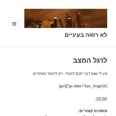
תפריטים
לא רואה בעיניים
ווידג'טים
לרגל המצב
אין לי שום דבר חכם להגיד. רק להעזר באחרים.
[gv data="kpc_4xgje1k"][/gv]
ו
גם פה
.
פוסטים קשורים: