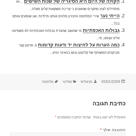
הקולה של היום היא הסיגריה של שנות השישים
…אז
מתחילים לצוץ מחקרים שטוענים כי צריכת משקאות קלים מעלה...
הייתי נער
שירי המלחמה והזכרון מלווים אותנו מילדות. אנו שומעים אותם
בכל...
גבולות האכפתיות
מי שחושב שהצרת גבולות האכפתיות לא משפיעה
עלינו עצמנו, מי...
כמה הערות על לחיצות יד ודעות קדומות
0. סרטון קצר
מביקורם המשותף של קלינטון ובוש בהאיטי הגיע...
פורסם
מחבר
קטגוריות
תגיות
05/01/2009
מרגוליס
פוליטי
מלחמה
בתאריך
כתיבת תגובה
האימייל לא יוצג באתר.
שדות החובה מסומנים
*
התגובה שלך
*