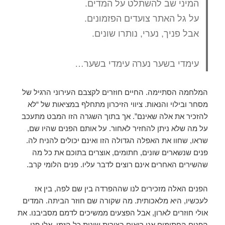
המיני שב להשתלט על המדים.
על גל האתר צועדים הפזמונים.
אבל פניך, נערי, נותרו שונים.
עימדי בשער נערה עימדי בשער…
המלחמה הסתיימה. החיים חוזרים לקצבם העירוני הרגיל של
מסחר ובילוי והנאות. ציווי הזיכרון מתחלף במציאות של “לא
להזכיר את אלה שאינם”. אך בתוך השגרה הזו המבט מתעכב
על מה שלא ניתן להחזיר לאחור. על אותם הפנים שהיו שם,
שראו, שחוו את האפלה הגדולה הזו ואינם יכולים להניח לה.
פנים שנשארים שונים, חתומים, אוצרים בתוכם את כל מה
שהשירים האחרים אינם רוצים לדבר עליו. פנים הלומי קרב.
הפנים האלה מזכירים לנו שההפרדה בין שם לפה, בין אז
לעכשיו, היא מלאכותית. מה שקורה שם חוזר הביתה. המדים
אולי חוזרים לארון, אבל הפצעים ממשיכים לדמם מסביבנו. את
הפנים החתומים אנו רואים בצורות שונות כל הזמן. אלו פני