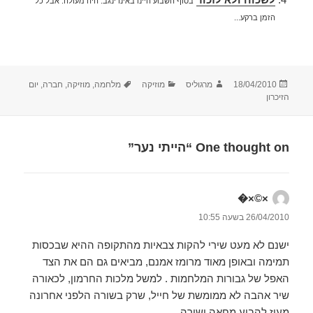
בסוף השבוע היינו באינדינגב. היה מעולה. אבל כל
הזמן ברקע...
פורסם
מחבר
קטגוריות
תגיות
18/04/2010
מרגוליס
מוזיקה
מלחמה
,
מוזיקה
,
חברה
,
יום
בתאריך
הזיכרון
One thought on “הייתי נער”
×©×�
הגיב:
26/04/2010 בשעה 10:55
ישנם לא מעט שירי להקות צבאיות מהתקופה ההיא שבכסות
תמימה ובאופן מאוד מרומז אמנם, מביאים גם הם את הצד
האפל של גבורות המלחמות . למשל מלכות החרמון, לכאורה
שיר אהבה לא ממומשת של חייל, שרק בשורה הלפני אחרונה
מעיז להביע מחאה ישירה