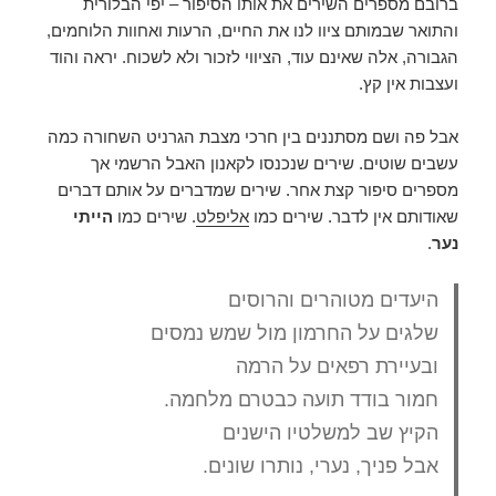
ברובם מספרים השירים את אותו הסיפור – יפי הבלורית
והתואר שבמותם ציוו לנו את החיים, הרעות ואחוות הלוחמים,
הגבורה, אלה שאינם עוד, הציווי לזכור ולא לשכוח. יראה והוד
ועצבות אין קץ.
אבל פה ושם מסתננים בין חרכי מצבת הגרניט השחורה כמה
עשבים שוטים. שירים שנכנסו לקאנון האבל הרשמי אך
מספרים סיפור קצת אחר. שירים שמדברים על אותם דברים
שאודותם אין לדבר. שירים כמו
אליפלט
. שירים כמו
הייתי
נער
.
היעדים מטוהרים והרוסים
שלגים על החרמון מול שמש נמסים
ובעיירת רפאים על הרמה
חמור בודד תועה כבטרם מלחמה.
הקיץ שב למשלטיו הישנים
אבל פניך, נערי, נותרו שונים.