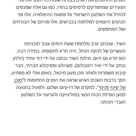
הצעירים שמתפרקים לרסיסים בהודו, כמו גם אלה שמנסים
להחיל את השלטון הישראלי על פסגות ההימלאיה. אלו פני
הנהגים היוצאים למלחמה בכבישים. אלו פניהם של הבורחים
ושל המחפשים.
השיר, שנכתב ערב מלחמת ששת הימים עבור תוכניתה
העשרים של להקת הנחל, היה חריג לתקופתו. במידה רבה,
הוא חריג גם היום. מילות השיר נכתבו על-ידי דוד עתיד (הלחן
נכתב על-ידי יאיר רוזנבלום), סוציולוג ופסיכולוג חברתי, חבר
קיבוץ משמרות ולאחר מכן מעגן מיכאל. באופן אולי לא מפתיע,
הפך ברבות השנים האיש שראה את הפנים החתומות ל”
סוכן
של שינוי פנימי
”, למקדם של דו-קיום ושלום, ולפעיל בתנועה
למען הגדלת הכוח הנשי בפוליטיקה ולערעור על השלטון
הגברי הכוחני.