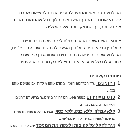
הקולנוע ניסה מאז ומתמיד להעביר אותנו למציאות אחרת.
לשכנע אותנו כי המסך הוא בעצם חלון. ככל שהתמונה הפכה
אמינה יותר, כך התחזק כוחה של האשליה.
אווטאר הוא השלב הבא. היכולת ליצור עולמות בדיוניים
לחלוטין ומציאותיים לחלוטין הגיעה לרמה חדשה. עבור ילדינו,
הקולנוע של היום יראה כמו סרטים בשחור-לבן למי שגדל
לתוך עולם של צבע. אוואטר הוא לא רק סרט. הוא העתיד.
פוסטים קשורים:
הייתי נער
שירי המלחמה והזכרון מלווים אותנו מילדות. אנו שומעים אותם
בכל...
פרסום = זיהום
במאה ה-14, המילה זיהום שימשה בהקשרים רוחניים
ולא-חומריים בלבד. בעידן...
ללא עמלה, ללא בנק, ללא כסף
הבנקים דופקים אותנו. זו אמרה
שהפכה לשחוקה, בעיקר אחרי שמפלגות...
איך להקל על עקיצות ולעקוץ את הממסד
שוב קיץ, והיתושים