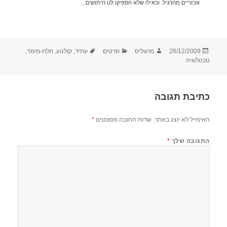
אכזריים מהרגיל. וכאילו שלא הספיקו לנו היתושים...
פורסם
מחבר
קטגוריות
תגיות
26/12/2009
מרגוליס
סרטים
עתיד
,
קולנוע
,
תלת-מימד
,
בתאריך
טכנולוגיה
כתיבת תגובה
האימייל לא יוצג באתר.
שדות החובה מסומנים
*
התגובה שלך
*