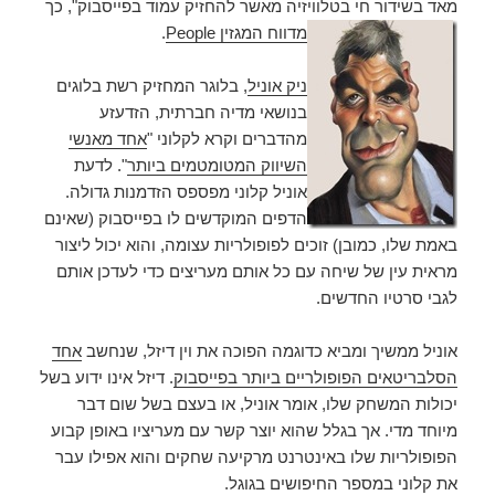
מאד בשידור חי בטלוויזיה מאשר להחזיק עמוד בפייסבוק", כך
מדווח המגזין People
.
ניק אוניל
, בלוגר המחזיק רשת בלוגים
בנושאי מדיה חברתית, הזדעזע
מהדברים וקרא לקלוני "
אחד מאנשי
השיווק המטומטמים ביותר
". לדעת
אוניל קלוני מפספס הזדמנות גדולה.
הדפים המוקדשים לו בפייסבוק (שאינם
באמת שלו, כמובן) זוכים לפופולריות עצומה, והוא יכול ליצור
מראית עין של שיחה עם כל אותם מעריצים כדי לעדכן אותם
לגבי סרטיו החדשים.
אוניל ממשיך ומביא כדוגמה הפוכה את וין דיזל, שנחשב
אחד
הסלבריטאים הפופולריים ביותר בפייסבוק
. דיזל אינו ידוע בשל
יכולות המשחק שלו, אומר אוניל, או בעצם בשל שום דבר
מיוחד מדי. אך בגלל שהוא יוצר קשר עם מעריציו באופן קבוע
הפופולריות שלו באינטרנט מרקיעה שחקים והוא אפילו עבר
את קלוני במספר החיפושים בגוגל.