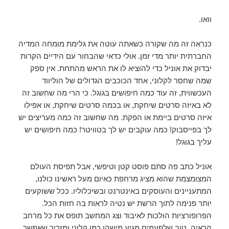
וואו.
כנראה זה מה שקורה כשאתה עוטה את גלימת מומחה המדיה
החברתית יותר מדי זמן. אולי כדאי שהבחור עם הידיים הקרות
יבדוק את אוניל כדי להוציא לו את הראש מהתחת. אין ספק
שמה שחסר לקלוני, אחד הכוכבים הגדולים של הוליווד
העכשווית, זה עוד כמה חיפושים בגוגל. כי הרי מה שחשוב זה
לא באיזה סרטים שיחקת, או בכמה סרטים שיחקת, או אפילו
איזה סרטים ביימת או הפקת. מה שחשוב זה כמה מעריצים יש
לך בפייסבוק! כמה עוקבים יש לך בטוויטר! כמה חיפושים יש
עליך בגוגל!
אוניל כתב פה סתם פוסט קטן וטיפשי, אבל תפיסת העולם
המצומצמת שהוא מציג מרחפת כאיום מעל ראשינו כולנו,
המתעניינים והעוסקים באינטרנט ובשיכלוליו. ככל ששוקעים
יותר פנימה לתוך הרשת יש נטיה לראות בה חזות הכל.
הפרופורציות הולכות לאיבוד וצג המחשב תופס את כל מרחב
הראיה. טוב שלפעמים מגיע מישהו כמו קלוני ומזכיר שאפשר