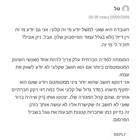
טל
הגיב:
18/09/2009 בשעה 00:38
העובדה היא שאני למשל יודע מי זה קלוני. אני גם יודע מי זה
ויין דיזל (ולא בגלל עמוד הפייסבוק שלו). אבל, ניק אוניל?
תזכיר לי מי זה.
המומחה למדיה חברתית עלק צריך להיות אחד מאנשי השיווק
המטומטמים ביותר אם הוא חושב שקלוני לא יודע לשווק את
עצמו.
אני דווקא חושב שהוא יותר ציני ממטומטם ויודע שאם הוא
יתקיף מישהו בסדר גדול של קלוני אולי כמה דגי רקק חברתיים
אחרים ,שהם קהל המטרה שלו, יצטטו אותו (רק שיהיה ברור
שאני לא חושב זה שקישרת אליו לא עושה אותך כזה).
זה בדיוק כמו שחברות קטנות תובעות את גוגל בשביל
הפרסום.
REPLY