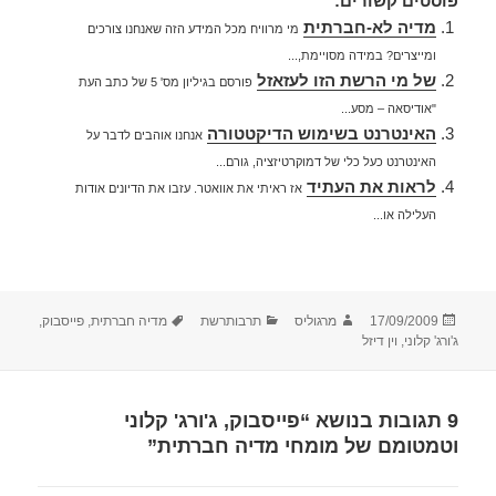
פוסטים קשורים:
מדיה לא-חברתית
מי מרוויח מכל המידע הזה שאנחנו צורכים
ומייצרים? במידה מסויימת,...
של מי הרשת הזו לעזאזל
פורסם בגיליון מס' 5 של כתב העת
"אודיסאה – מסע...
האינטרנט בשימוש הדיקטטורה
אנחנו אוהבים לדבר על
האינטרנט כעל כלי של דמוקרטיזציה, גורם...
לראות את העתיד
אז ראיתי את אוואטר. עזבו את הדיונים אודות
העלילה או...
פורסם
מחבר
קטגוריות
תגיות
17/09/2009
מרגוליס
תרבותרשת
מדיה חברתית
,
פייסבוק
,
בתאריך
ג'ורג' קלוני
,
וין דיזל
9 תגובות בנושא “פייסבוק, ג'ורג' קלוני
וטמטומם של מומחי מדיה חברתית”