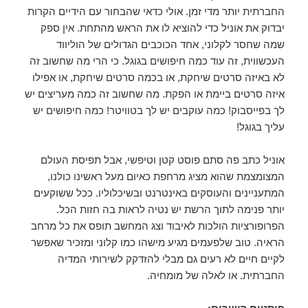
החברתית יותר מדי זמן. אולי כדאי שהבחור עם הידיים הקרות
יבדוק את אוניל כדי להוציא לו את הראש מהתחת. אין ספק
שמה שחסר לקלוני, אחד הכוכבים הגדולים של הוליווד
העכשווית, זה עוד כמה חיפושים בגוגל. כי הרי מה שחשוב זה
לא באיזה סרטים שיחקת, או בכמה סרטים שיחקת, או אפילו
איזה סרטים ביימת או הפקת. מה שחשוב זה כמה מעריצים יש
לך בפייסבוק! כמה עוקבים יש לך בטוויטר! כמה חיפושים יש
עליך בגוגל!
אוניל כתב פה סתם פוסט קטן וטיפשי, אבל תפיסת העולם
המצומצמת שהוא מציג מרחפת כאיום מעל ראשינו כולנו,
המתעניינים והעוסקים באינטרנט ובשיכלוליו. ככל ששוקעים
יותר פנימה לתוך הרשת יש נטיה לראות בה חזות הכל.
הפרופורציות הולכות לאיבוד וצג המחשב תופס את כל מרחב
הראיה. טוב שלפעמים מגיע מישהו כמו קלוני ומזכיר שאפשר
לקיים חיים לא רעים גם מבלי להזדקק לשירותי המדיה
החברתית. או לאלה של מומחיה.