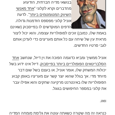
בנושאי מדיה חברתית, הזדעזע
מהדברים וקרא לקלוני "
אחד מאנשי
השיווק המטומטמים ביותר
". לדעת
אוניל קלוני מפספס הזדמנות גדולה.
הדפים המוקדשים לו בפייסבוק (שאינם
באמת שלו, כמובן) זוכים לפופולריות עצומה, והוא יכול ליצור
מראית עין של שיחה עם כל אותם מעריצים כדי לעדכן אותם
לגבי סרטיו החדשים.
אוניל ממשיך ומביא כדוגמה הפוכה את וין דיזל, שנחשב
אחד
הסלבריטאים הפופולריים ביותר בפייסבוק
. דיזל אינו ידוע בשל
יכולות המשחק שלו, אומר אוניל, או בעצם בשל שום דבר
מיוחד מדי. אך בגלל שהוא יוצר קשר עם מעריציו באופן קבוע
הפופולריות שלו באינטרנט מרקיעה שחקים והוא אפילו עבר
את קלוני במספר החיפושים בגוגל.
וואו.
כנראה זה מה שקורה כשאתה עוטה את גלימת מומחה המדיה