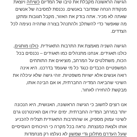
הגישה הראשונה מקבלת את טיבו של המדיום
כשיחה
ויוצאת
מנקודת הנחה שמדובר באנשים. נכנסת למסיבה של אנשים
שאתה לא מכיר. אתה בודק את האזור, מקבל תגובות ומתקן
מה שאפשר כדי להשתלב ולהתנהל בצורה שתהיה נעימה לכל
הצדדים.
הגישה השניה מאמצת את התרבות התאגידית.
כולנו מותגים
,
כולנו תאגידים. אנחנו מתנהלים כמו תאגידים – נכנסים בכל
הכוח, משתלטים על המרחב, מוציאים את התותחים
המשפטיים הכבדים כנגד כל מי שעומד בדרכנו. היא אינה
רואה אנשים אלא ישויות משפטיות. זוהי גישה שלא עיכלה את
השינוי שהביאה המדיה החברתית, או אם הבינה אותו,
מבקשת להחזירו לאחור.
אנו רוצים לחשוב כי הגישה הראשונה, האנושית, היא הנכונה
יותר במרחב המדיה החברתית. ימים יגידו אם האינטרנט גרם
לשינוי עמוק מספיק, או שהתרבות התאגידית תצליח להכניע
אותו ולצאת כמנצחת. נראה בכל מקרה כי הויכוחים העסיסיים
שעל העדרם מתלונן גדי שמשון
לא נעלמו רק מנחמדות