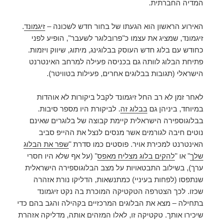
המדיה החברתית.
האירוע הראשון הוא הגעתו של בחור חדש לשכונה –
זיגמונד
.
זיגמונד, שמציג את עצמו כ"פרובלוגר לשעבר", הופיע לפני
כחודש עם בלוג חדש העוסק בבלוגינג, מיתוג, שיווק ויזמות.
פתיחת הבלוג לוותה גם בכניסה פעילה למרחב האינטרנט
הישראלי (תגובות בבלוגים אחרים, פעילות בטוויטר).
לאחר זמן לא רב החל זיגמונד לקבל ביקורות לא אוהדות
במיוחד, ביניהן גם
בבלוג זה
. לביקורת היו מספר סיבות.
בבלוגוספירה הישראלית קיימת קבוצה של בלוגרים שאינם
נוטים חיבה לגורמים אשר מנסים לנצל את ההייפ סביב
האינטרנט למכירת אויר. פוסטים כמו סדרת "
שפר את הבלוג
שלך
" או "
להקים בלוג מצליח מאפס
" (על אף שלא היו חסרי
ערך), בשילוב התבטאויות על מצב הבלוגוספירה הישראלית
שנתפסו (לפחות בעיניי) כמתנשאות, הדליקו נורת אזהרה
שכזו. לכך הצטרפה הטקטיקה המוכרת בה נקט זיגמונד
בתחילה – מצא את הבלוגים המרכזיים בקהילה והגב בהם כדי
שיכירו אותך. טקטיקה זו, לאלו המזהים אותה, מדליקה אזהרת