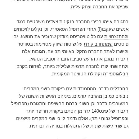
שביקר את החברה וצחק עליה.
בתגובה איימו בכירי החברה בנקיטת צעדים משפטיים כנגד
אנשים שעקבו(!) אחרי הפרופיל הסאטירי, וכן נקלעו
לויכוחים
ולהתנצחויות
עם כל טוויטריסט מזדמן שהזכיר את הנושא. גם
פוסטים
שמתחו ביקורת
על שיטות שיווק מסויימות בטוויטר
וקישרו לאתר החברה נתקלו ב
איומי תביעה
. תגובות אלה
הגבירו כמובן את הרעש סביב החברה וסביב הנושא,
ולתחושתי יצרו לחברה תדמית שלילית ביותר, לפחות בקרב
הבלוגוספירה וקהילת הטוויטר המקומית.
ההבדלים בדרכי ההתמודדות עם ביקורת בשני המקרים
נובעים כמובן מהרבה גורמים, ביניהם האישיות השונה של
המעורבים בדבר וכן השוני ברמת החשיפה והתגובה (הפרופיל
הגבוה של פינס140 גרר מן הסתם ביקורת חריפה יותר
ובפרופיל גבוה יותר). אולם נדמה לי כי שני המקרים מייצגים
גם שתי גישות שונות של התנהלות במדיה החברתית.