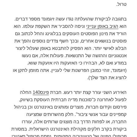
טרול.
בתגובה לביקורת שהועלתה נגדו עשה זיגמונד מספר דברים.
הוא
הגיב באופן ענייני
וניסה להסביר את השקפת עולמו. הוא
הוריד את מינון הפוסטים העוסקים בבלוגינג והחל לכתוב גם
פוסטים בנושאים אחרים, ובכך חשף צדדים נוספים והפך את
הבלוג לאישי יותר. הוא הפסיק להתבטא באופן שעלול ליצור
אנטגוניזם והרגשה של התנשאות. פעולות אלה, אם נעשו
במודע ואם לא, הבהירו כי האזעקות היו אזעקות שווא.
(זיגמונד, זוהי כמובן הפרשנות שלי לעניין. אתה מוזמן לתקן או
להציג את הצד שלך).
האירוע השני עורר קצת יותר רעש. חברת
פינס140
החלה
לפעול לאחרונה כ"סוכנות מדיה חברתית העוסקת בשיווק,
פירסום וקידום חברות, מוצרים ומותגים באינטרנט וכן בניהול
קמפיינים עבור אנשי ציבור". חלק מהשרותים שמציעה
החברה, או לפחות הדרך בה מוצגים שרותים אלה, עוררו
ביקורת בקרב חלקים מקהילת האינטרנט הישראלית. במסורת
פרופילי הפייק של הטוויטריה המקומית, נפתח
פרופיל סאטירי