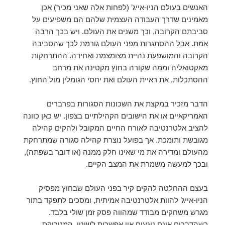
האנשים בעולם הניו-אייג’ (לפחות אלה שאני מכיר) אכן
מאמינים שדרך העבודה העצמית שלהם הם משפיעים על
סביבתם הקרובה, וכך משנים את העולם. ויש בכך הרבה
אמת. אבל ההסתגרות מפני העולם גורמת לכך שהסביבה
הקרובה והמושפעת נהיית מצומצמת ואחידה. ההתרחקות
מאקטואליה וממה שקורה בחוץ מקטינה את מרחב
ההסתכלות, את ראיית העולם ואת יחסי הגומלין מול החוץ.
הדבר מזכיר במקצת את השכונות הסגורות בפרברים
האמריקאיים או את הישובים הקהילתיים בצפון. יש כאן כוונה
להציב אלטרנטיבה לאורח החיים המקובל ולהקים קהילה
מגובשת ותומכת. אך בפועל נוצרת קהילה סגורה שמתרחקת
מהעולם ומדירה את מי שאינו חלק ממנה (או דובר בשפתה),
ובכך למעשה משמרת את המצב הקיים.
בעצם ההחלטה להקים קיר בפני העולם שבחוץ מפסיק
הניו-אייג’ להוות אלטרנטיבה אמיתית, ומסכים לתפקד בתור
מגרש משחקים מבודד שמהווה פסק זמן שולי בלבד.
כשהדברים אינם נוגעים אין אפשרות לשינוי. המטריקס