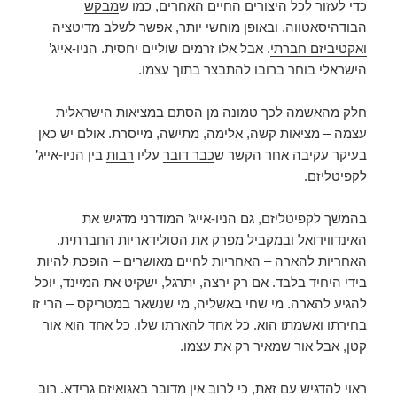
כדי לעזור לכל היצורים החיים האחרים, כמו ש
מבקש
הבודהיסאטווה
. ובאופן מוחשי יותר, אפשר לשלב
מדיטציה
ואקטיביזם חברתי
. אבל אלו זרמים שוליים יחסית. הניו-אייג’
הישראלי בוחר ברובו להתבצר בתוך עצמו.
חלק מהאשמה לכך טמונה מן הסתם במציאות הישראלית
עצמה – מציאות קשה, אלימה, מתישה, מייסרת. אולם יש כאן
בעיקר עקיבה אחר הקשר ש
כבר דובר
עליו
רבות
בין הניו-אייג’
לקפיטליזם.
בהמשך לקפיטליזם, גם הניו-אייג’ המודרני מדגיש את
האינדווידואל ובמקביל מפרק את הסולידאריות החברתית.
האחריות להארה – האחריות לחיים מאושרים – הופכת להיות
בידי היחיד בלבד. אם רק ירצה, יתרגל, ישקיט את המיינד, יוכל
להגיע להארה. מי שחי באשליה, מי שנשאר במטריקס – הרי זו
בחירתו ואשמתו הוא. כל אחד להארתו שלו. כל אחד הוא אור
קטן, אבל אור שמאיר רק את עצמו.
ראוי להדגיש עם זאת, כי לרוב אין מדובר באגואיזם גרידא. רוב