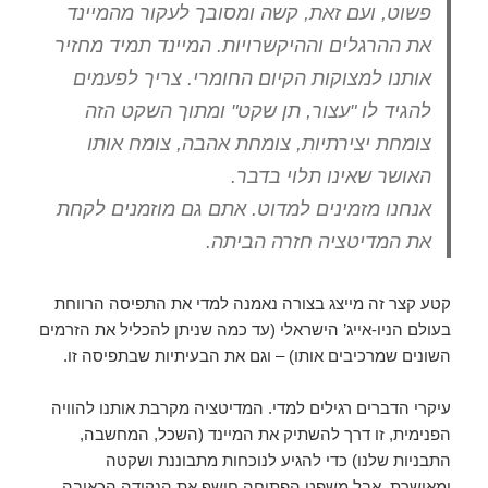
פשוט, ועם זאת, קשה ומסובך לעקור מהמיינד
את ההרגלים וההיקשרויות.
המיינד תמיד מחזיר
אותנו למצוקות הקיום החומרי.
צריך לפעמים
להגיד לו "עצור, תן שקט" ומתוך השקט הזה
צומחת יצירתיות, צומחת אהבה, צומח אותו
האושר שאינו תלוי בדבר.
אנחנו מזמינים למדוט. אתם גם מוזמנים לקחת
את המדיטציה חזרה הביתה.
קטע קצר זה מייצג בצורה נאמנה למדי את התפיסה הרווחת
בעולם הניו-אייג’ הישראלי (עד כמה שניתן להכליל את הזרמים
השונים שמרכיבים אותו) – וגם את הבעיתיות שבתפיסה זו.
עיקרי הדברים רגילים למדי. המדיטציה מקרבת אותנו להוויה
הפנימית, זו דרך להשתיק את המיינד (השכל, המחשבה,
התבניות שלנו) כדי להגיע לנוכחות מתבוננת ושקטה
ומאושרת. אבל משפט הפתיחה חושף את הנקודה הכאובה