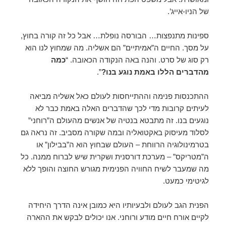
של הניו-אייג’.
ספינות מתנפצות… הבורסה נופלת… אבל כל זה קורה בחוץ,
על מסך. החיים ה”אמיתיים” הם אשליה. מה שמחוץ לנו הוא
רק סוג של סרט. והנה באה הנקודה הכאובה. “
כמה
מהדברים הללו באמת נוגע בנו?
”.
ההתכנסות פנימה וההתייחסות לעולם כאל אשליה מביאה
לעיתים קרובות מדי לכך שהדברים האלה באמת כבר לא
נוגעים בנו. זה מתבטא בנטיה של אנשים מהעולם ה”רוחני”
לסלוד מעיסוק באקטואליה ובמה שקורה מסביב. זה נראה גם
בטרמינולוגיה הרווחת – העולם שבחוץ הוא ה”בבילון” או
ה”מטריקס” – מערכת דורסנית ושקרית שיש לברוח ממנה. כל
מה שמעבר לשיח החוויה הפנימית מגורש החוצה והופך ללא
לגיטימי כמעט.
הפנית הגב לעולם ולבעיותיו היא כמובן אינה הדרך היחידה
לקיים אורח חיים מודע ורוחני. אנו יכולים לבקש את ההארה