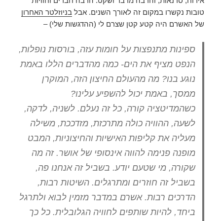
אירוח, סדנאות, והרבה מדבר ושקט. הרבה חברים וחוויות
טובות נקשרו במקום זה לאורך השנים. אבל
בניוזלטר האחרון
של האשרם היה קטע קטן שצרם לי (ההדגשות שלי) –
ספינות מתנפצות על חומות עזה, בורסות נופלות,
הנפט מציף את הים-
כמה מהדברים הללו באמת
נוגע בנו?
מה מהעולם החיצון הזה, המוקרן
ממסך, באמת יכול להשפיע עלינו?
כשהמדיטציה קורה, כל זה נעלם. לשניה, לדקה,
לשעה, ההוויה כולה מתרכזת, מזדככת, משילה
מעליה את קליפות האישיות והחיצוניות,
המבט
מופנה פנימה להווה אינסופי של אושר.
זה מה
שקורה, מי שטעם יודע. בשביל זה אנחנו פה,
בשביל זה חוזרים ומתרגלים. השיטות רבות,
הדרכים רבות. אשרם במדבר מזמין לבוא ולתרגל
ביחד, להיות שותפים לחוויה הגלובלית. כל כך