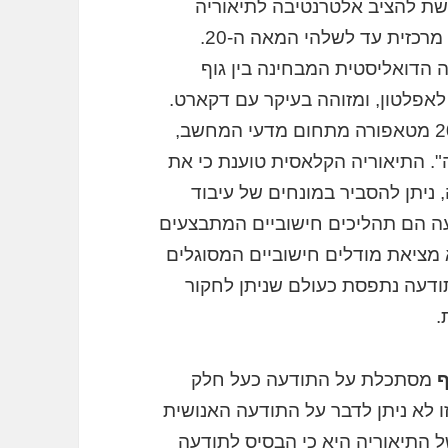
שת להציב אלטרנטיבה לתיאוריה
הקלאסית (קוגניטיבית) של התודעה, שהייתה מרכזית עד לשלהי המאה ה-20.
הדואליסטית המבחינה בין גוף
אפלטון, ומזוהה בעיקר עם דקארט.
את הדואליזם הקרטזיאני החליפה במאה ה-20 מטאפורה מתחום מדעי המחשב,
". התיאוריה הקלאסית טוענת כי את
ניתן להסביר במונחים של עיבוד
עה הם תהליכים חישוביים המתבצעים
א מציאת מודלים חישוביים המסוגלים
דעה נתפסת כעולם שניתן לחקור
.
ף
מסתכלת על התודעה כעל חלק
ו לא ניתן לדבר על התודעה האנושית
 התיאוריה היא כי הבסיס לתודעה