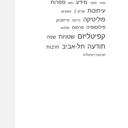
מידע
ספרות
מוזר
מוסר
נפש
עיתונות
ערוץ 2
פאשיזם
פוליטיקה
פייסבוק
פיזיקה
פילוסופיה
פרסום
קולנוע
קפיטליזם
שטויות
שפה
תודעה
תל-אביב
תרבות
תרבות דיגיטלית