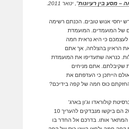
ה – מסע בין רעיונות
", ינואר 2011
.
ש יחסי אנוש טובים. הכנתם רשימה
ם של המועמדים. המועמדת
 לעצמכם כי היא נראית חמה
את הראיון בהצלחה, אך אתם
ות. כנראה שתעדיפו את המועמדת
 שקיבלתם. אתם מניחים
ולם הייתכן כי העדפתם את
החזקתם כוס חמה של קפה בידיכם?
סיטת קולוראדו וג'ון בארג'
מאוניברסיטת ייל. במחקר שביצעו בשנת 2008 הם ביקשו מנבדקים להעריך 10
 המתאר אותו. בדרכם אל החדר בו
ס קפה חמה ולחצי השני כוס של קפה