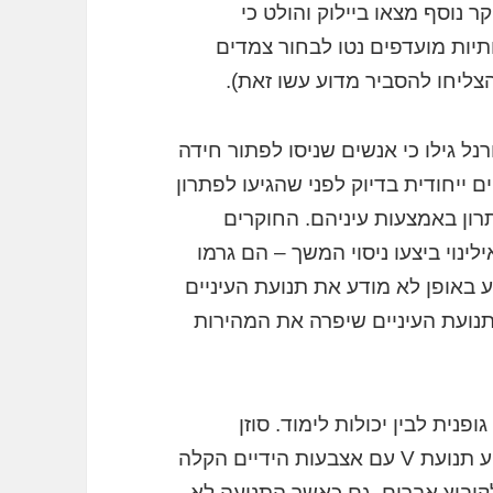
נוסף מצאו ביילוק והולט כי
יות מועדפים נטו לבחור צמדים
ליחו להסביר מדוע עשו זאת).
נל גילו כי אנשים שניסו לפתור חידה
 ייחודית בדיוק לפני שהגיעו לפתרון
רון באמצעות עיניהם. החוקרים
ינוי ביצעו ניסוי המשך – הם גרמו
באופן לא מודע את תנועת העיניים
 תנועת העיניים שיפרה את המהירות
נית לבין יכולות לימוד. סוזן
גולדין-מדו מאוניברסיטת שיקגו מצאה כי ביצוע תנועת V עם אצבעות הידיים הקלה
קיבוץ אברים, גם כאשר התנועה לא