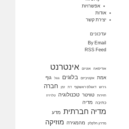
אפשרויות
אודות
יצירת קשר
עדכונים
By Email
RSS Feed
אינטרנט
אודיסאה
אוטיזם
בלוגים
אמת
גוף
אקטיביזם
גוגל
חברה
דאגלס ראשקוף
גירוש
דת
זמן
טכנולוגיה
טוויטר
חזירות
טלויזיה
מדיה
כתיבה
מדיה חברתית
מדע
מוזיקה
מהמגירה
מדרון חלקלק