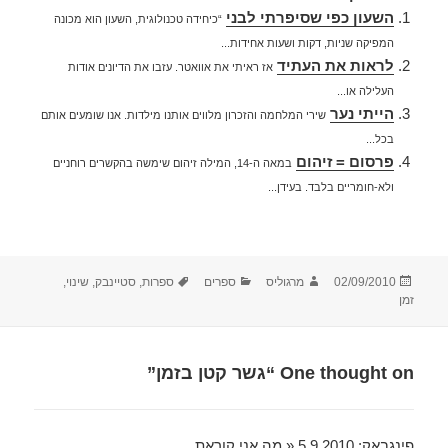
השעון כפי שסיפרתי לבני
“כיחידה טכנולוגית, השעון הוא מכונה
המפיקה שניות, דקות ושעות אחידות...
לראות את העתיד
אז ראיתי את אוואטר. עזבו את הדיונים אודות
העלילה או...
הייתי נער
שירי המלחמה והזכרון מלווים אותנו מילדות. אנו שומעים אותם
בכל...
פרסום = זיהום
במאה ה-14, המילה זיהום שימשה בהקשרים רוחניים
ולא-חומריים בלבד. בעידן...
פורסם
מחבר
קטגוריות
תגיות
02/09/2010
מרגוליס
ספרים
ספרות
,
סטיינבק
,
שינוי
,
בתאריך
זמן
One thought on “גשר קטן בזמן”
פינגבאק:
5.9.2010 « מה אני קוראת