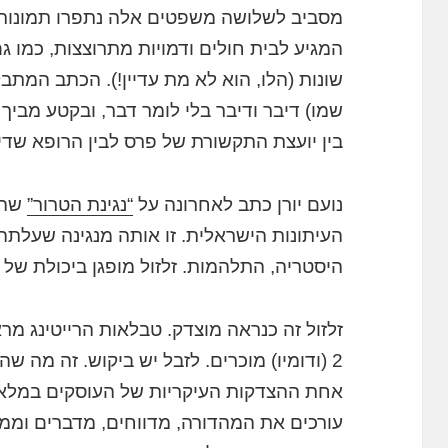
מסביב לשלושה משפטים אלה נתפרו תמונות 
המגיע לבית חולים ודמויות מתרוצצות, כמו ג
שונות (הלו, הוא לא מת עדיין!). הכתב המ
שמו) דיבר ודיבר בלי לומר דבר, ובקטע מבי
בין יועצת התקשורת של פרס לבין הרופא שדיו
נועם יורן כתב לאחרונה על
“נגינת הטרור”
שהפ
היסטריה, התלהמות. זלזול מופגן ביכולת של 
זלזול זה כנראה מוצדק. טבלאות הרייטינג מר
2 (ודומיו) מוכרים. לזבל יש ביקוש. זה מה 
אחת ההצדקות העיקריות של העוסקים במלא
עורכים את המהדורה, מדווחים, מדברים ומ