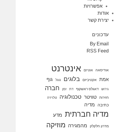
אפשרויות
אודות
יצירת קשר
עדכונים
By Email
RSS Feed
אינטרנט
אודיסאה
אוטיזם
בלוגים
אמת
גוף
אקטיביזם
גוגל
חברה
דאגלס ראשקוף
גירוש
דת
זמן
טכנולוגיה
טוויטר
חזירות
טלויזיה
מדיה
כתיבה
מדיה חברתית
מדע
מוזיקה
מהמגירה
מדרון חלקלק