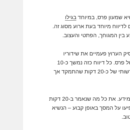
יא שמעון פרס, במיוחד
בגילו
 לדיווח מיוחד בעת ארוע מסוג זה.
ת 11 ל-12 בלילה, הפסיק הערוץ פעמיים את שידוריו
הרגילים לצורך דיווח מיוחד על התמוטטותו של פרס. כל דיווח כזה נמשך כ-10
דקות. כלומר, במצטבר שידר הערוץ דיווח חדשותי של כ-20 דקות שהתמקד אך
20 דקות אלו היו מלאות ברברת חסרת תוכן ומידע. את כל מה שנאמר ב-20 דקות
עו על המסך באופן קבוע – הנשיא
וב.