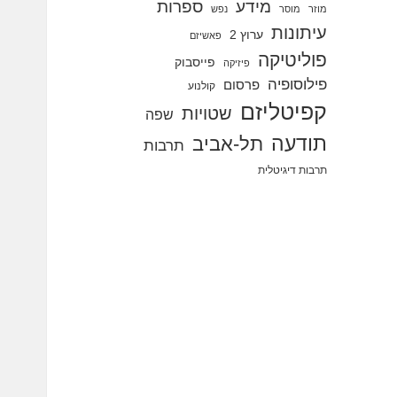
מידע
ספרות
מוזר
מוסר
נפש
עיתונות
ערוץ 2
פאשיזם
פוליטיקה
פייסבוק
פיזיקה
פילוסופיה
פרסום
קולנוע
קפיטליזם
שטויות
שפה
תודעה
תל-אביב
תרבות
תרבות דיגיטלית