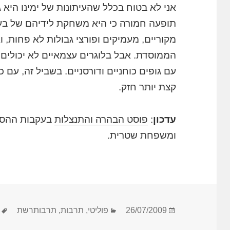
אני לא בטוח בכלל שהעיתונות של ימינו היא ג
תופעה חמורה כי היא משחקת לידיהם של בעלי
מקוריים, מעמיקים ופורצי גבולות לא פחות, 
הממוסדת. אבל בלוגרים עצמאיים לא יכולי
עם גופים כוחניים ודורסניים. בשביל זה, עם 
קצת יותר חזק.
עדכון
:
פוסט הבהרה והתנצלות
בעקבות ההסכם
ומשפחת שטרית.
פורסם
קטגוריות
26/07/2009
פוליטי
,
תרבות
,
תרבותרשת
בתאריך