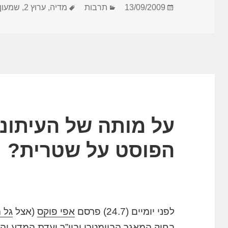
פורסם
קטגוריות
תגיות
13/09/2009
תרבות
מדיה
,
ערוץ 2
,
שמעון
בתאריך
על מותה של העיתונו
הפוסט על שטרית?
לפני יומיים (24.7) פרסם
אפי פוקס
(אצל
גל 
ב
חוק המאגר הביומטרי
וביו”ר ועדת המדע והט