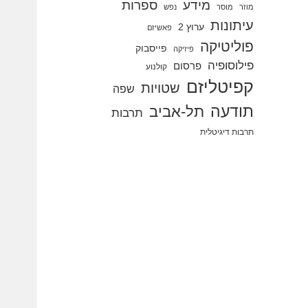
מידע
ספרות
מוזר
מוסר
נפש
עיתונות
ערוץ 2
פאשיזם
פוליטיקה
פייסבוק
פיזיקה
פילוסופיה
פרסום
קולנוע
קפיטליזם
שטויות
שפה
תודעה
תל-אביב
תרבות
תרבות דיגיטלית