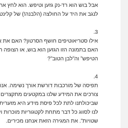
אבל בוש הוא רד-נק גזען וטיפש. הוא לחץ את
לנגב את היד על החולצה (הלבנה!) של קלינטו
3.
אילו סטריאוטיפים חושף הסרטון? האם את א
האם בתמונה הזו הגזען הוא בוש, או הצופה ה
הטיפש” וה”לבן הטוב”?
4.
תפיסה של מורכבות דורשת אורך נשימה. אנו ח
צורכים את המידע שלנו במקטעים מתקצרים ו
שביכולתנו לתת לכל פיסת מידע היא מזערית. ה
לנו לסווג כל דבר מתחת לקטגוריות מוכרות וי
שטויות”. את המגירה הזאת אנחנו מכירים.