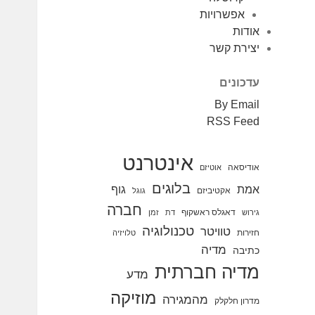
אפשרויות
אודות
יצירת קשר
עדכונים
By Email
RSS Feed
אינטרנט
אודיסאה
אוטיזם
בלוגים
אמת
גוף
אקטיביזם
גוגל
חברה
דאגלס ראשקוף
גירוש
דת
זמן
טכנולוגיה
טוויטר
חזירות
טלויזיה
מדיה
כתיבה
מדיה חברתית
מדע
מוזיקה
מהמגירה
מדרון חלקלק