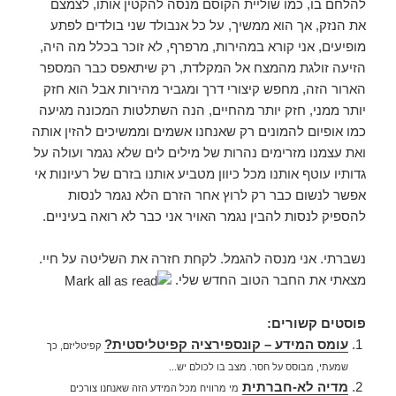
להלחם בו, כמו שוליית הקוסם מנסה להקטין אותו, לצמצם
את הנזק, אך הוא ממשיך, על כל אנבולד שני בולדים לפתע
מופיעים, אני קורא במהירות, מרפרף, לא זוכר בכלל מה היה,
הזיעה זולגת מהמצח אל המקלדת, רק שיתאפס כבר המספר
הארור הזה, מחפש קיצורי דרך ומגביר מהירות אבל הוא חזק
יותר ממני, חזק יותר מהחיים, הנה השתלטות המכונה מגיעה
כמו אופיום להמונים רק שאנחנו אשמים וממשיכים להזין אותה
ואת עצמנו מזרימים נהרות של מילים לים שלא נגמר ועולה על
גדותיו עוטף אותנו מכל כיוון מטביע אותנו בזרם של רעיונות אי
אפשר לנשום כבר רק לרוץ אחר הזרם הלא נגמר לנסות
להספיק לנסות להבין נגמר האויר אני כבר לא רואה בעיניים.
נשברתי. אני מנסה להגמל. לקחת חזרה את השליטה על חיי.
מצאתי את החבר הטוב החדש שלי.
פוסטים קשורים:
עומס המידע – קונספירציה קפיטליסטית?
קפיטליזם, כך
שמעתי, מבוסס על חסר. מצב בו לכולם יש...
מדיה לא-חברתית
מי מרוויח מכל המידע הזה שאנחנו צורכים