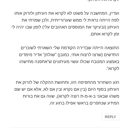
ועדיין, המחשבה על פשוט לא לקרוא את העיתון ולזרוק אותו
לפח הייתה נראית לי ממש שערורייתית, ולכן שמרתי את
העיתון (ובעיקר את המוספים האהובים עלי) לזמן שבו יהיה לי
זמן לקרוא אותם.
התוצאה הייתה שבדירה הקודמת שלי השארתי לשוכרים
החדשים (שרצו לרצוח אותי, כמובן) "שולחן" אדיר מימדים
באמצע המטבח שכולו עשוי מעיתונים ש"אתפנה מתישהו
לקרוא".
רגע השחרור מהתפיסה הזו, ותחושת ההקלה של לזרוק את
העיתון בסוף היום (בין אם נקרא ובין אם לא, אלא אם יש שם
משהו שבאני ב-א-מ-ת רוצה לקרוא), שווה גם את בורות
המידע שנחפרים בראשי אפילו ברגע זה.
REPLY