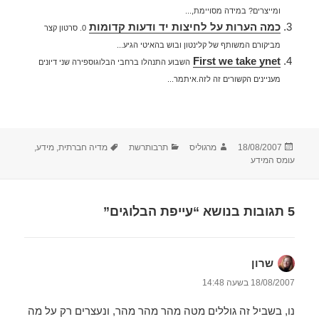
ומייצרים? במידה מסויימת,...
כמה הערות על לחיצות יד ודעות קדומות
0. סרטון קצר
מביקורם המשותף של קלינטון ובוש בהאיטי הגיע...
First we take ynet
השבוע התנהלו ברחבי הבלוגוספירה שני דיונים
מעניינים הקשורים זה לזה.איתמר...
פורסם
מחבר
קטגוריות
תגיות
18/08/2007
מרגוליס
תרבותרשת
מדיה חברתית
,
מידע
,
בתאריך
עומס המידע
5 תגובות בנושא “עייפת הבלוגים”
שרון
הגיב:
18/08/2007 בשעה 14:48
נו, בשביל זה גוללים מטה מהר מהר מהר, ונעצרים רק על מה