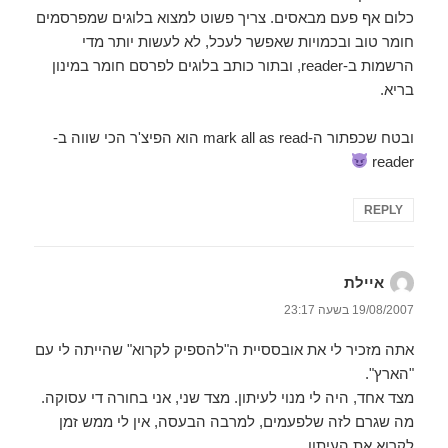
כלום אף פעם מבאסים. צריך פשוט למצוא בלוגים שמפרסמים
חומר טוב ובכמויות שאפשר לעכל, לא לעשות יותר מדי
הרשמות ב-reader, ובתור כותב בלוגים לפרסם חומר במינון
בריא.
ובטח שכפתור ה-mark all as read הוא הפיצ'ר הכי שווה ב-
reader
REPLY
איילת
הגיב:
19/08/2007 בשעה 23:17
אתה מזכיר לי את אובססיית ה"להספיק לקרוא" שהייתה לי עם
"הארץ".
מצד אחד, היה לי מנוי לעיתון. מצד שני, אני בחורה די עסוקה.
מה שגרם לזה שלפעמים, למרבה הבעסה, אין לי ממש זמן
לקרוא את העיתון.