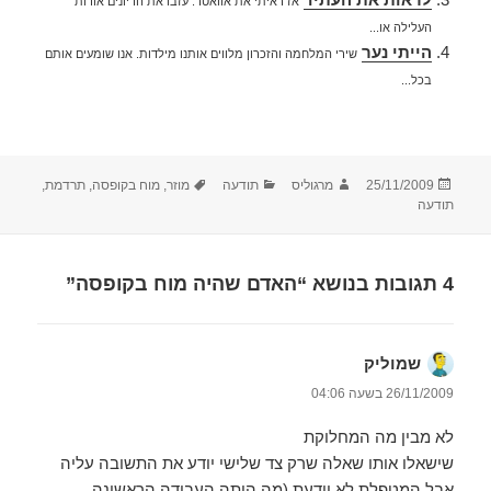
אז ראיתי את אוואטר. עזבו את הדיונים אודות
העלילה או...
הייתי נער
שירי המלחמה והזכרון מלווים אותנו מילדות. אנו שומעים אותם
בכל...
פורסם
מחבר
קטגוריות
תגיות
25/11/2009
מרגוליס
תודעה
מוזר
,
מוח בקופסה
,
תרדמת
,
בתאריך
תודעה
4 תגובות בנושא “האדם שהיה מוח בקופסה”
שמוליק
הגיב:
26/11/2009 בשעה 04:06
לא מבין מה המחלוקת
שישאלו אותו שאלה שרק צד שלישי יודע את התשובה עליה
אבל המטפלת לא יודעת (מה היתה העבודה הראשונה