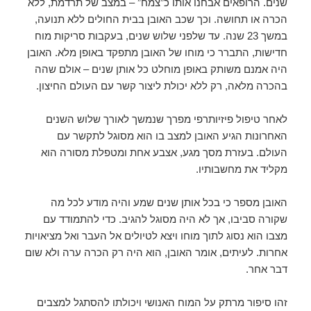
שנים. הרופאים אבחנו אותו כ”צמח” – במצב של תרדמת, ללא
הכרה או תחושה. וכך שכב האובן בבית החולים ללא תנועה,
במשך 23 שנה. עד שלפני שלוש שנים, בעקבות סריקות מוח
חדישות, התברר כי מוחו של האובן מתפקד באופן מלא. האובן
היה אמנם משותק באופן מוחלט כל אותן שנים – אולם שהה
בהכרה מלאה, רק ללא יכולת ליצור קשר עם העולם החיצון.
לאחר טיפול פיזיותרפי מפרך שנמשך לאורך שלוש השנים
האחרונות הגיע האובן למצב בו הוא מסוגל לתקשר עם
העולם. בעזרת מסך מגע, אצבע אחת ומטפלת מסורה הוא
מקליד את מחשבותיו.
האובן מספר כי בכל אותן שנים שמע והיה מודע לכל מה
שקורה סביבו, אך לא היה מסוגל להגיב. כדי להתמודד עם
מצבו הוא נסוג לתוך מוחו ויצא לטיולים אל העבר ואל מציאויות
אחרות. לעיתים, אומר האובן, הוא היה רק הכרה ערה ולא שום
דבר אחר.
זהו סיפור מרתק על המוח האנושי ויכולתו להסתגל למצבים