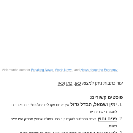
Visit msnbc.com for
Breaking News
,
World News
, and
News about the Economy
עוד כתבות ניתן למצוא
כאן
,
כאן
ו
כאן
.
פוסטים קשורים:
ימין ושמאל, הבדל גדול
איך אנחנו מקבלים החלטות? רובנו אוהבים
לחשוב כי אנו יצורים...
פנים וחוץ
בעצם ההחלטה להקים קיר בפני העולם שבחוץ מפסיק הניו-אייג’
להוות...
לראות את העתיד