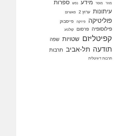
מידע
ספרות
מוזר
מוסר
נפש
עיתונות
ערוץ 2
פאשיזם
פוליטיקה
פייסבוק
פיזיקה
פילוסופיה
פרסום
קולנוע
קפיטליזם
שטויות
שפה
תודעה
תל-אביב
תרבות
תרבות דיגיטלית