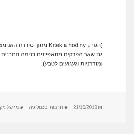
(הפרק Krtek a hodiny מתוך סידרת האנימציה הצ’כית הנהדרת לילדים –
גם שאר הפרקים מתאפיינים בנימה חתרנית מש
ומודרניות וגעגועים לטבע).
פורסם
קטגוריות
תגיות
21/10/2010
תרבות
,
טכנולוגיה
מרשל מקל
בתאריך