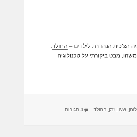
החולד
.
הו, מבט ביקורתי על טכנולוגיה
על השעון כפי שסיפרתי לבני
והן
,
שעון
,
זמן
,
החולד
4 תגובות