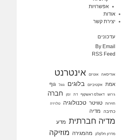
אפשרויות
אודות
יצירת קשר
עדכונים
By Email
RSS Feed
אינטרנט
אודיסאה
אוטיזם
בלוגים
אמת
גוף
אקטיביזם
גוגל
חברה
דאגלס ראשקוף
גירוש
דת
זמן
טכנולוגיה
טוויטר
חזירות
טלויזיה
מדיה
כתיבה
מדיה חברתית
מדע
מוזיקה
מהמגירה
מדרון חלקלק