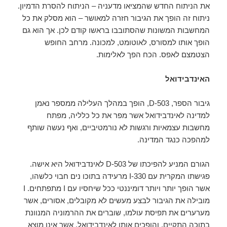
את הניתוח החדש שהמציאו מדעניה – הניתוח להסרת הדמיון.
ניתוח זה הופך את הגיבור חזרה למאושר – הוא מסלק את כל
המחשבות המשונות שהסתובבו בראשו קודם לכן. אך הוא גם
הופך אותו למסורס, לאוטומט, למכונה. מרחב החופש
הצטמצם לאפס. הכח הפך לאלימות.
האינדבידואל
גיבור הספר, D-503, הופך במהלך העלילה ממספר נאמן
למדינה לאינדבידואל אשר מפר את כל כלליה, מפתח
מחשבות עצמאיות ורגשות לא נורמטיביים, ואף נעשה שותף
למהפכה כנגד המדינה.
הגורם המניע להפיכתו של D-503 לאינדבידואל היא אישה.
פגישתו המקרית עם I-330 מרעידה בתוכו נים חבוי כלשהו,
אשר הופך יותר ויותר דומיננטי ככל שיחסיו עם I מתפתחים. I
מובילה את הגיבור לבצע מעשים לא מקובלים, אסורים, אשר
מערערים את תפיסת עולמו, שוברים את ההרמוניה המנוונת
בתוכה התקיים, והופכים אותו לאינדבידואל, אשר אינו מוצא