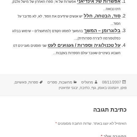
אפשרות של אינדיאני
אפשרות של אי, ספרו האחרון של מישל וולבק,
הינו נבואה...
סוד, הבטחה, חלל
יש אנשים שיודעים את הסוד. לא, לא מדובר על
הסוד...
בלוגרומן – המשך
בהמשך לפוסט הקודם (למתעצלים – שימוש בבלוג
כפלטפורמה ליצירה ספרותית),...
על טכנולוגיה וספרות / געגועים לעט
שני פוסטים מעניינים דנו
השבוע בשינויים שעובר עולם הספרות בעקבות...
פורסם
מחבר
קטגוריות
תגיות
08/11/2007
מרגוליס
מחשבות
,
ספרים
ספרות
,
פאשיזם
,
בתאריך
פוקו
,
זיגמונט באומן
,
גוף
,
כתיבה
,
יבגני זמיאטין
כתיבת תגובה
האימייל לא יוצג באתר.
שדות החובה מסומנים
*
התגובה שלך
*