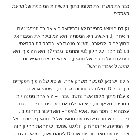
כבר את אושרו ואת מקומו בתוך הקשיחות המובנית של
מדינת
האחדות
.
נקודת המוצא להפיכה לאינדבידואל היא אם כך המפגש עם
ה"אחר". I, האשה, היא המפתה, היא המובילה את הגיבור אל
מחוץ לחוק. לכאורה, האשה מוצגת כאן בתפקידה הקלאסי –
בעולם הבנוי על הגיון לוגי ומתמטי (גברי ?), היא ההיפוך, היא
מערערת על תוקפו של ההגיון, היא מציגה את האפשרות
לרגש, ל"איבוד הראש".
אולם, יש כאן למעשה משחק אחר. יש סוג של היפוך תפקידים
בין I לבין D, נזילה של זהויות מגדריות, טשטוש גבולות. I
פועלת מתוך מקום אשר נחשב "גברי" – היא אחת ממנהיגות
ההפיכה העיקריות, היא מובילה את האנשים. הדיבור שלה
עצמה אינו חסר הגיון, אלא להיפך – הוא דיבור ברור ומובן.
דיבור שמשחזר לפעמים את ההגיון של D, ההגיון שמוכתב על
ידי המדינה, אך תוך חיקוי ולגלוג שנועדו לגחך את ההגיון הזה
ולהנכיח את האבסורדיות שבו. D לעומת זאת, במפגשיו עם I,