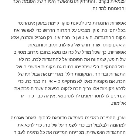
עצמאית בקרבו, והתרחקותו מהאושר העיוור של הפנמת הכח
והנאמנות למדינה.
אפשרות התנגדות כזו, לטענת פוקו, קיימת באופן אינהרנטי
בכל יחסי כח. פוקו מצביע על המרווח הדרוש כדי לאפשר את
מקום ההתנגדות. הוא טוען כי הכח אינו רק מגביל ומתנה, אלא
הוא גם פותח שדה חדש של פעולות, תגובות ותוצאות
אפשריות. כך שכל מודל של כח גם נושא בחובו מרחב מסויים
של חופש, שמהווה את הפוטנציאל להתנגדות לכח. כח לא
יכול להתקיים בלי שיתקיימו בתוכו גם מקומות אפשריים של
התנגדות ובריחה. המקומות הללו מגדירים את גבולותיו של
הכח. אם מקומות כאלו לא מתקיימים – אין זה כבר כח. כדי
לדכא מקומות אלו צריך הכח לנקוט בפעולה אשר הופכת את
הנתינים לו לחסרי אונים לחלוטין. ואז, אין זה כבר כח – זו
אלימות.
ואכן, ההפיכה ב
מדינת האחדות
מדוכאת לבסוף, לאחר שגרמה
למהומה ולבלבול רב. כדי לשמור על שליטה, כדי לדכא את
ההתנגדות האפשרית, מכריחה המדינה את כל נתיניה לעבור