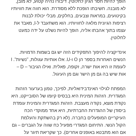
הופך להיות חסר הגיון לחלוטין. דיבורו נהיה קטוע, לא מובן,
לא מובנה. חשיבתו הופכת ללא מסודרת. הוא חווה את חוויותיו
בקיטועים, במראות וצבעים, בחלקים, מבלי יכולת לבנות
רציפות הגיונית מלאה לחוויותיו. הוא משתעבד ל-I, מאבד את
עצמו בתוך אהבתו אליה, הופך להיות נשלט על ידה כמעט
לחלוטין.
אינדיקציה להיפוך התפקידים הזה יש גם בשמות הדמויות.
הנשים האחרות בספר הן O ו-U. אלו אותיות עגולות, "נשיות". I
לעומת זו היא אות ישרה, זקופה, פאלית. ואילו הגיבור – D –
אות שיש בה גם מן הישר וגם מן העיגול.
המפתח לגילוי האינדבידואליות, לפיכך, טמון בערעור הזהות
המגדרית. הזהות המינית היא בבסיס קיומו של הסובייקט, היא
נקודת מוצא, נקודה מעצבת. הזהות המגדרית והמינית עומדת
ביסודן של ההגדרות החברתיות, היא אחד ממוקדי הכח
העיקריים המופעלים בחברה. (לא רק בהשתקת והעלמת
הקול הנשי. התיחום המגדרי מפעיל כח שווה על הגברים – גם
אם הוא מתבטא באופנים אחרים). כך שקריאת תיגר על