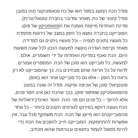
מודל הכח המוצג בספר הוא של כח פנאופטיקוני (זהו כמובן
מודל קיצוני של כח, מאחר ומדובר בחברה טוטאליטרית).
מדינת האחדות
מייצגת נאמנה את ה
פנאופטיקון
של פוקו.
הסובייקט בחברה נמצא כל הזמן במצב של ניראות מתמדת.
כל מעשיו נתונים לצפיה – וכל מעשיו ניתנים גם למדידה,
מאחר וקיימת הגדרה נוקשה למעשה הנכון לכל שעה משעות
היום. הכח נאכף ב
מדינת האחדות
על ידי ה
שומרים.
אולם
למעשה, כל סובייקט הוא סוכן של הכח. המספרים אמורים
לדווח על כל חריגה שהם מבחינים בה. כך שהסובייקט לא רק
נראה כל הזמן – אלא גם כל סובייקט אחר הוא באופן
פוטנציאלי סוכן של אכיפה ופיקוח. מודל זה שונה במעט
מהפנאופטיקון שמתאר פוקו, בכך שהכח כאן אינו חסר פנים,
אלא להיפך – כל פנים הם פני הכח. חוסר האינדבידואליות של
הכח נעוצה דווקא בפירוקו לגורמים הקטנים ביותר – כל אחד
מהסובייקטים הוא מייצג של הכח. הכח משתקף מכל עבר, אין
אפשרות להתחמקות. הסובייקט חייב להפנים את הכח כדי
להיות מסוגל לעמוד בתנאים ובנורמות שהוא מכתיב.