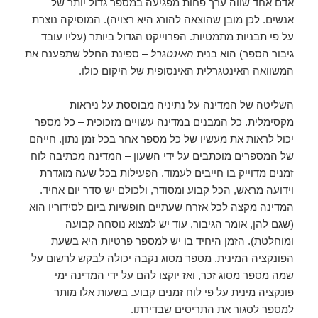
אדם אחד שווה ערך פחות מפגיעה במספר גדול יותר של
אנשים. לכן מובן שהוצאה להורג היא רצויה). המוסיקה נוצרת
על פי תבניות מתמטיות. הפרוייקט הגדול ביותר (עליו עובד
גיבור הספר) הוא בנית
האינטגרל
– ספינת החלל שתפענח את
המשוואה האינטגרלית האינסופית של היקום כולו.
השליטה של המדינה על נתיניה מבוססת על ניראות
מקסימלית. כל המבנים במדינה עשויים מזכוכית – כל מספר
יכול לראות את מעשיו של כל מספר אחר בכל זמן נתון. חייהם
של המספרים מוכתבים על ידי השעון – המדינה מכתיבה לוח
זמנים מדוייק בו חייבים לעמוד. הפעילות בכל שעה מוגדרת
וידועה מראש, הכל קבוע ומסודר, ולכולם יש סדר יום אחיד.
המדינה מקצה לכל אזרח שעתיים חופשיות ביום לסידוריו הוא
(שגם להן, אומר הגיבור, עוד יש למצוא נוסחה קבועה
ומוחלטת). הזמן היחיד בו יש למספר פרטיות היא בשעת
הפונקציה המינית. מספר מסוג נקבה יכולה לבקש לרשום על
שמה מספר מסוג זכר, ואז יוקצו להם על ידי המדינה ימי
פונקציה מינית על פי לוח זמנים קבוע. בשעות אלו מותר
למספר לסגור את התריסים שבדירתו.