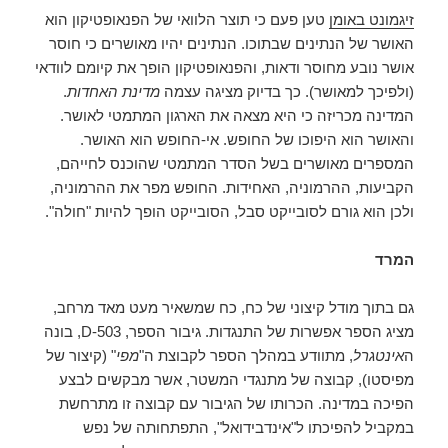
זיגמונט באומן
טען פעם כי תוצר הלוואי של הפנאופטיקון הוא
האושר של הנתינים שבתוכו. הנתינים יהיו מאושרים כי חוסר
אושר נובע מחוסר ודאות, והפנאופטיקון הופך את קיומם לוודאי
(ולפיכך למאושר). כך בדיוק מציגה עצמה
מדינת האחדות
.
המדינה מכריזה כי היא מצאה את הארגון המתמטי לאושר.
והאושר הוא היפוכו של החופש. אי-החופש הוא האושר.
המספרים מאושרים בשל הסדר המתמטי שהוכנס לחייהם,
הקביעות, ההרמוניה, האחידות. החופש מפר את ההרמוניה,
ולכן הוא גורם לסובייקט סבל, הסובייקט הופך להיות "חולה".
המרד
גם בתוך מודל קיצוני של כח, כח שמשאיר מעט מאד מרחב,
מציג הספר אפשרות של התנגדות. גיבור הספר, D-503, בונה
ה
אינטגרל
, מתוודע במהלך הספר לקבוצת ה"
מפי
" (קיצור של
מפיסטו), קבוצה של מתנגדי המשטר, אשר מבקשים לבצע
הפיכה במדינה. הכרותו של הגיבור עם קבוצה זו מתרחשת
במקביל להפיכתו ל"אינדבידואל", התפתחותה של נפש