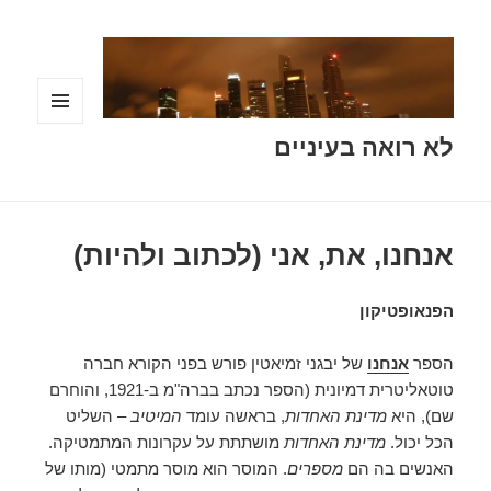
תפריטים
לא רואה בעיניים
ווידג'טים
אנחנו, את, אני (לכתוב ולהיות)
הפנאופטיקון
הספר
אנחנו
של יבגני זמיאטין פורש בפני הקורא חברה
טוטאליטרית דמיונית (הספר נכתב בברה"מ ב-1921, והוחרם
שם), היא
מדינת האחדות
, בראשה עומד
המיטיב
– השליט
הכל יכול.
מדינת האחדות
מושתתת על עקרונות המתמטיקה.
האנשים בה הם
מספרים
. המוסר הוא מוסר מתמטי (מותו של