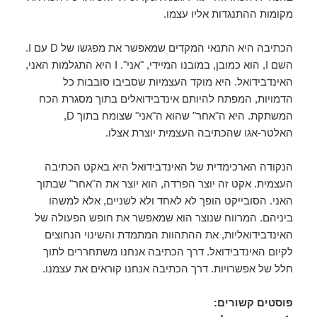
מקומות ההתנגדות אליו עצמו.
הכתיבה היא התנאי המקדים שמאפשר את מפגשו של D עם I.
השם I, הוא כמובן, במובנו המיידי, "אני". I היא התגלמות האני,
האינדבידואל. היא מוקד העצמיות שסביבו סובבות כל
הדמויות, המפתח להיותם אינדבידואלים בתוך מסגרת הכח
המשתקת. היא ה"אחר" שהוא ה"אני" שצומח בתוך D,
האלטר-אגו שהכתיבה העצמית יוצרת אצלו.
הנקודה הארכימדית של האינדבידואל היא באקט הכתיבה
העצמית. אקט זה יוצר הפרדה, הוא יוצר את ה"אחר" שבתוך
האני. הסובייקט הופך לא לאחד ולא לשניים, אלא למשהו
ביניהם. המרווח שנוצר הוא שמאפשר את חופש הפעולה של
האינדבידואליות, את ההתהוות המתמדת והשינוי הנחוצים
לקיום האינדבידואל. דרך הכתיבה אנחנו משתחררים לתוך
חלל של אפשרויות. דרך הכתיבה אנחנו קוראים את עצמנו.
פוסטים קשורים: