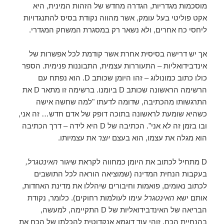
מוסכמות מגדריות, הגדרה מחדש של הזהות המינית, היא
אקט פוליטי בעל עומק, אשר מהווה נקודת בסיס להתנגדויות
ליחסי כח אחרים, ולא נשאר רק במסגרת המשחק המגדרי.
אך יש דרישה בסיסית אחרת אשר קודמת לכל אפשרות של
אינדבידואליות – התעוררות עצמית, התבוננות פנימית. הספר
כולו כתוב כמונולוג – זהו היומן שכותב D. הוא נפתח עם
הרשימה הראשונה שכותב D ביומנו. ברשימה זו מתאר D את
התרגשותו מהכתיבה, שדומה לדעתו "למה שחשה אישה
כשהיא שומעת לראשונה בתוכה דופק של אדם חדש… זה אני,
ובו בזמן זה לא אני". הכתיבה של D היא לידה – דרך הכתיבה
הוא מגלה את עצמו, הוא בעצם
יוצר
את עצמיותו.
D מתחיל לכתוב את היומן כמחווה לקראת שיגור
האינטגרל,
בעקבות הנחית המדינה (שמוציאה הוראה לכל התושבים
לכתוב נאומים, פואמות וחיבורים שיהללו את מדינת האחדות,
אותם ישא
האינטגרל
עימו לעולמות רחוקים). כלומר, נקודת
הבריאה של האינדבידואליות של D התקיימה, למעשה,
בהנחיית הכח. זוהי עוד דוגמא אנקדוטית להכלתו של הכח את