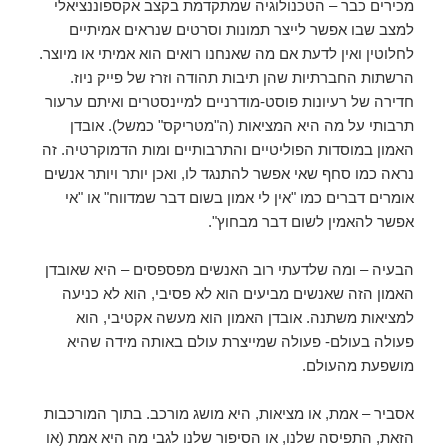
מכירים כבר – הטכנולוגיה שמתקדמת בקצב אקספוננציאלי
למצב שבו אפשר לייצר תמונות וסרטים שנראים אמיתיים
לחלוטין ואין לדעת אם מה שאנחנו רואים הוא אמיתי או מיוצר.
הרשתות החברתיות שהן תיבות תהודה וזרז של פייק ניוז.
חדירה של רעיונות פוסט-מודרניים למיינסטרים ואיתם ערעור
תרבותי על מה היא המציאות (ה"מטריקס" כמשל). אובדן
האמון במוסדות הפוליטיים
והתרבותיים ומות הדמוקרטיה. זה
נראה כמו סחף שאי אפשר להתנגד לו, ואכן יותר ויותר אנשים
אומרים דברים כמו "אין לי אמון בשום דבר שמדווח" או "אי
אפשר להאמין לשום דבר מבחוץ".
הבעיה – ומה שלדעתי רוב האנשים מפספסים – היא שאובדן
האמון הזה שאנשים מביעים הוא לא פסיבי, הוא לא כניעה
למציאות משתנה. אובדן האמון הוא מעשה אקטיבי, הוא
פעולה בעולם- פעולה שמייצרת עולם באותה מידה שהיא
מושפעת מהעולם.
אסביר – אמת, או מציאות, היא מושג מורכב. בתוך המורכבות
הזאת, התפיסה שלנו, או הסיפור שלנו לגבי מה היא אמת (או