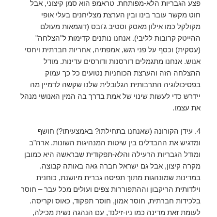
פצע הגבריות הלא-מפותחת. טראמפ הוא סמן קיצוני, אבל
חוט מקשר עובר בינו ובין הערצת מצליחנים בעלי אופי
מקולקל כמו אילון מאסק וסטיב ג'ובס (דוגמאות מעולם
ההייטק קרובות לליבי). אנחנו נותנים קדימות ל"הצלחה"
(עסקית) וכסף על פני רגש, אמפתיה, אחריות חברתית ויחסי
אנוש. אנחנו מתגמלים דורסנות ודורסים עדינות. מודל
ההצלחה הזה והערצת הכוחניות נטועים כל כך עמוק
בפסיכולוגיה התרבותית הגלובלית שלנו שקשה לדמיין מה
יידרש כדי לעשות שינוי של אמת בדרך בה המין האנושי מנהל
את עצמו.
4. עידן הקורונה (שאנחנו בתחילתו? באמצעיתו?) חושף
ומדגיש את ההבדלים בין שיטות המנהיגות השונות. ארה"ב
ומודל הגבריות הרעילה והלא-תפקודית שבראשה היא כמובן
מקרה קיצון, אבל גם ישראל חברה גאה באותה קבוצה.
במדינות שמונהגות מתוך תפיסה גברית מיושנת, כוחנית
וילדותית הריקבון וההתפוררות צפים ועולים מכל עבר – חוסר
בלכידות חברתית, חוסר אמון, חוסר תפקוד, כאוס וקריסה.
לעומת זאת מדינה כמו ניו-זילנד, עם הנהגה נשית מכילה,