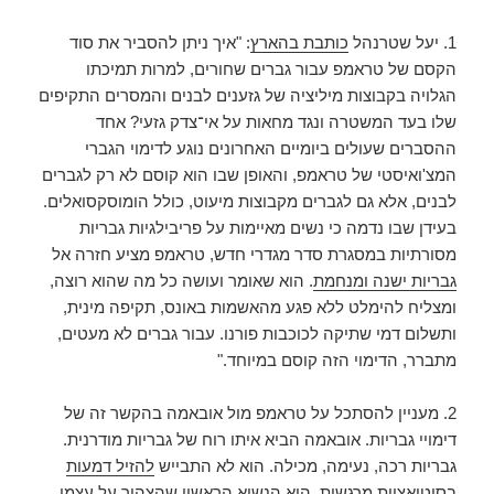
1. יעל שטרנהל
כותבת בהארץ
: "איך ניתן להסביר את סוד
הקסם של טראמפ עבור גברים שחורים, למרות תמיכתו
הגלויה בקבוצות מיליציה של גזענים לבנים והמסרים התקיפים
שלו בעד המשטרה ונגד מחאות על אי־צדק גזעי? אחד
ההסברים שעולים ביומיים האחרונים נוגע לדימוי הגברי
המצ'ואיסטי של טראמפ, והאופן שבו הוא קוסם לא רק לגברים
לבנים, אלא גם לגברים מקבוצות מיעוט, כולל הומוסקסואלים.
בעידן שבו נדמה כי נשים מאיימות על פריבילגיות גבריות
מסורתיות במסגרת סדר מגדרי חדש, טראמפ מציע חזרה אל
גבריות ישנה ומנחמת
. הוא שאומר ועושה כל מה שהוא רוצה,
ומצליח להימלט ללא פגע מהאשמות באונס, תקיפה מינית,
ותשלום דמי שתיקה לכוכבות פורנו. עבור גברים לא מעטים,
מתברר, הדימוי הזה קוסם במיוחד."
2. מעניין להסתכל על טראמפ מול אובאמה בהקשר זה של
דימויי גבריות. אובאמה הביא איתו רוח של גבריות מודרנית.
גבריות רכה, נעימה, מכילה. הוא לא התבייש
להזיל דמעות
בסיטואציות מרגשות. הוא הנשיא הראשון
שהצהיר על עצמו