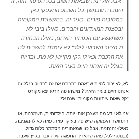
"אבל אולי מה שבאמת חשוב בכל הסיפור הזה, זו
העובדה שבמשך כל השבוע התעסקו כאן
במסיבות פורים. בעירייה, בתקשורת המקומית
ובסצנת המועדונים והברים. כאילו ביבי לא
משתעשע עם הכפתור האדום, כאילו הבחורה
מ"הציור השבועי לילד" לא עומדת להשבית לנו
את הרכבת וכאילו ג'קי מקייטן לא מת. ובדיוק
בגלל זה אנחנו חיים בעיר הזאת."
לא, לא יכול להיות שבאמת כתבתם את זה. "בדיוק בגלל זה
אנחנו חיים בעיר הזאת"? מישהו פה הרגע יצא מקורס
"קלישאות עיתונות מקומית" שנה א'?
אני לא יודע מה מעצבן אותי יותר. הילדותיות, השמרנות, או
התחושה העמוקה שיש פה בעיקר פוזה. פוזה כאילו-מגניבה,
כאילו-נהנתנית, אבל כזו שמאחוריה מסתתר כלום גדול.
(ובנוסף לכל, פוזה שתאריך התפוגה שלה עבר בקיץ שעבר.