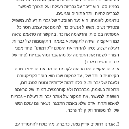
כפמיניסט
. הוא דיבר על
גבריות רעילה
ועל הצורך לאפשר
לגברים להיות יותר פתוחים ופגיעים.
טראמפ, לעומתו, הוא נער הפוסטר של גבריות רעילה. משפיל
ומטריד נשים, משפיל אנשים כדי לרומם את עצמו, חסר כל
אמפתיה בסיסית, והרשימה ארוכה. בהקשר זה טראמפ נראה
כמו ריאקציה ישירה לתקופת אובאמה. התקוממות של גבריות
רעילה ישנה, נסיון להחזיר את העולם ל"קדמותו", פחד מפני
הצורך לשנות את התפיסה על מהו גבר ומהי גבריות (פחד של
גברים ונשים כאחד).
אבל הריאקציה הזו הביאה לקדמת הבמה את הדימוי בצורה
הקיצונית ביותר שלו, עד למקום שבו הוא הופך לקריקטורה
נלעגת של גבריות. קיבלנו דמות ילדותית ונוטה לטנטרום,
מרוכזת בעצמה, מברברת ולא קוהרנטית. דמותו של טראמפ
חושפת, למעשה, את המקור של אותה גבריות רעילה – גבריות
לא-מפותחת, אדם שלא באמת התבגר ונשאר עם עולם רגשי
של ילד מפוחד וזקוק להערכה.
3. אנחנו רחוקים עדיין מאד, כחברה, מהיכולת להתמודד עם