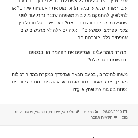
אופי צריך בשביל לעוט על אשה עם שני ילדים קטנים (ועוד
עוברי אורח שנקלעו במקרה) ולרמוס את האנושיות שלהם? או
לחילופין,
להתמקם מול בית משפחה שבנה נהרג
עוד לפני
שהגיעו מבשרי ההודעה הנוראה? האם יש בכלל הבדל בין
צלמי פפראצי לפושעים? – אלה גם אלה לא מרגישים שום
אמפתיה כלפי קורבנותיהם.
ומה זה אומר עלינו, שמזינים את הזוהמה הזו בכספנו
ובתשומת הלב שלנו?
משהו להזכר בו, בפעם הבאה שנדפדף במקרה במדור רכילות
מזדמן, נצחק מעוד סרטון מפדח של איזה מפורסם הוליוודי, או
נפתח בטעות את ynet או nrg.
פורסם
קטגוריות
תגיות
26/09/2010
תרבות
סלבריטי
,
עיתונות
,
פפראצי
,
פרסום
,
קייט
בתאריך
עבור נמצאה צורת החיים הנחותה ביותר על כדור הארץ
מוס
השאירו תגובה