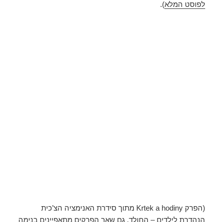
לפוסט המלא
).
(הפרק Krtek a hodiny מתוך סידרת האנימציה הצ’כית
הנהדרת לילדים –
החולד
. גם שאר הפרקים מתאפיינים בנימה