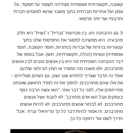
קשובה, תקשורתית ואמפתית מצליחה לשמור על תפקוד, על
אמון ועל אחריות חברתית בתוך משבר שהוא לפעמים חברתי
ותרבותי אף יותר מרפואי.
5. גם ההבחנה הזו, בין מנהיגות "גברית" ו-"נשית" היא חלק
מהבעיה. היא ממשיכה למסגר את התפיסות שלנו בתוך
קטגוריות ברורות של גבריות (כוחניות, חוסר הקשבה, חוסר
אמפתיה) ונשיות (הכלה, תקשורתיות, רגש). אבל בסופו של
דבר ההבחנה האמיתית פה היא בין אנשים טובים לבין אנשים
מחורבנים, ולא משנה מה המגדר או המין הביולוגי שלהם.
ואולי זה הדבר שצריך להדגיש שוב ושוב, גם כשהם מצליחים –
את אלו שהם מחורבנים. להפוך את זה למדד הראשון שאנחנו
מתייחסים אליו, לפני כל דבר אחר. "הוא עשה הרבה כסף
בעסקים אבל הוא אדם מחורבן". לא לעבוד אצל אנשים
מחורבנים. לא לבחור אנשים מחורבנים. לא להיות אנשים
מחורבנים. זה אמור להיות דבר כל כך טריוויאלי וברור. אבל
הדרך לשם עוד רחוקה כל-כך.