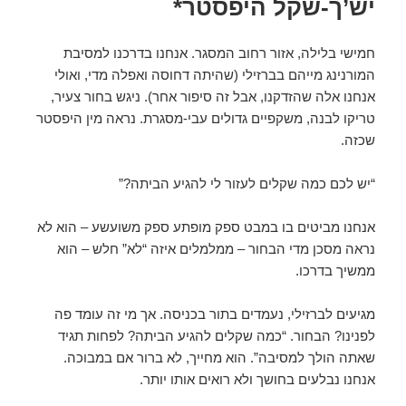
יש’ך-שקל היפסטר*
חמישי בלילה, אזור רחוב המסגר. אנחנו בדרכנו למסיבת
המורנינג מייהם בברזילי (שהיתה דחוסה ואפלה מדי, ואולי
אנחנו אלה שהזדקנו, אבל זה סיפור אחר). ניגש בחור צעיר,
טריקו לבנה, משקפיים גדולים עבי-מסגרת. נראה מין היפסטר
שכזה.
“יש לכם כמה שקלים לעזור לי להגיע הביתה?”
אנחנו מביטים בו במבט ספק מופתע ספק משועשע – הוא לא
נראה מסכן מדי הבחור – ממלמלים איזה “לא” חלש – הוא
ממשיך בדרכו.
מגיעים לברזילי, נעמדים בתור בכניסה. אך מי זה עומד פה
לפנינו? הבחור. “כמה שקלים להגיע הביתה? לפחות תגיד
שאתה הולך למסיבה”. הוא מחייך, לא ברור אם במבוכה.
אנחנו נבלעים בחושך ולא רואים אותו יותר.