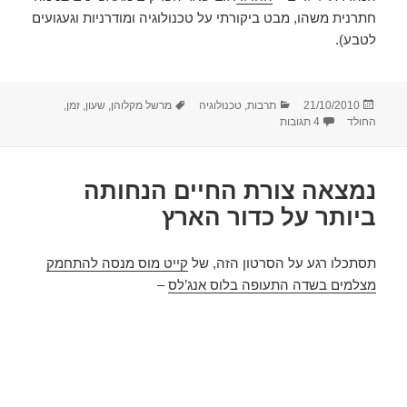
חתרנית משהו, מבט ביקורתי על טכנולוגיה ומודרניות וגעגועים
לטבע).
פורסם
קטגוריות
תגיות
21/10/2010
תרבות
,
טכנולוגיה
מרשל מקלוהן
,
שעון
,
זמן
,
בתאריך
על השעון כפי שסיפרתי לבני
החולד
4 תגובות
נמצאה צורת החיים הנחותה
ביותר על כדור הארץ
תסתכלו רגע על הסרטון הזה, של
קייט מוס מנסה להתחמק
מצלמים בשדה התעופה בלוס אנג’לס
–