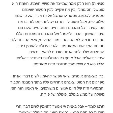
מציאות) הוא חלק ממה שמייצר את מושג האמת. האמת היא
סוג של יחס גומלין בין מה שקיים לבין הסיפור שאנחנו
מספרים לעצמנו. אפשר להסתכל על זה מכיוון של פרשנות
פילוסופית, אבל חשוב לי יותר כרגע להתייחס לזה ברמה
הפרקטית – כל המבנים החברתיים והפוליטיים שלנו הם
סיפור משותף. הכח וה"אמת" של המבנים והמוסדות הללו
טמון בהסכמה. לא הסכמה במובן הפוליטי, אלא הסכמה לגבי
תפיסת המציאות המשותפת – לגבי היכולת להאמין ביחד.
ההחלטה שלנו למה אנחנו מוכנים להאמין נראית
אינדיבידואלית, אבל אוסף כל ההחלטות האינדיבידואליות
הללו הוא מה שמאפשר מסגרת חיים משותפת.
וכך, כשאנחנו אומרים ש"אי אפשר להאמין לשום דבר", אנחנו
מפרקים את המוט שאנחנו אחראים עליו בתוך המבנה הסבוך
והמסועף הזה של חיים אנושיים משותפים. אי האמון הזה הוא
פעולה של ממש בעולם, פעולה של פירוק.
תרצו לומר – אבל באמת אי אפשר להאמין לשום דבר. הרי
פירטת בפיסקה הראשונה את הזעזועים בעולם שבאמת