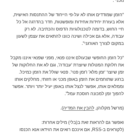
מכני”.
“הזמן שמודדים אותו לא על-פי הייחוד של ההתנסות האישית,
אלא בעזרת יחידות אחידות ומופשטות, חדר בהדרגה אל כל
חיי החוש, בדומה לטכנולוגיות הדפוס והכתיבה. לא רק
עבודה, אלא גם אכילה ושינה כוונו להתאים את עצמן לשעון
במקום לצורך האורגני”.
“כל הזמן החופשי שבעולם איננו פנאי, מפני שפנאי איננו מקבל
את חלוקת המטלות שיוצרת ‘עבודה’, וגם לא את החלוקות של
זמן שיוצר ‘זמן מלא’ ו’זמן פנוי’. פנאי שולל את הזמן כמיכל.
ברגע שתוחמים את הזמן באופן מכני או חזותי, מחלקים אותו
וממלאים אותו, אפשר לנצל אותו באופן יעיל יותר ויותר. אפשר
להפוך זמן למכונה חוסכת עמל”.
(מרשל מקלוהן,
להבין את המדיה
).
ואפשר גם להראות זאת ב(בלי) מילים אחרות:
(לקוראים ב-RSS, אם אינכם רואים את הוידאו אנא הכנסו