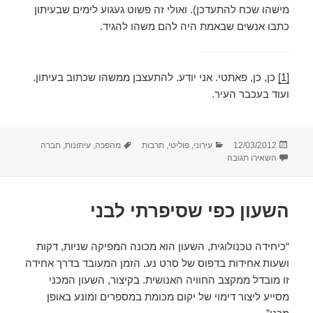
מישהו שכח להתעדכן). ואולי זה פשוט געגוע לימים שבעיתון
כתבו אנשים שבאמת היה להם משהו להגיד.
[1]
כן, כן, פאתטי. אני יודע. להתעצבן ממשהו שכתוב בעיתון.
ועוד בעכבר העיר.
פורסם
קטגוריות
תגיות
12/03/2012
עירוני
,
פוליטי
,
תרבות
מהפכה
,
עיתונות
,
חברה
בתאריך
עבור רקוויאם לעכבר
השאירו תגובה
השעון כפי שסיפרתי לבני
“כיחידה טכנולוגית, השעון הוא מכונה המפיקה שניות, דקות
ושעות אחידות בדפוס של סרט נע. הזמן המעובד בדרך אחידה
זו מובדל ממקצב החוויה האנושית. בקיצור, השעון המכני
מסייע ליצור דימוי של יקום מכומת במספרים ומונע באופן