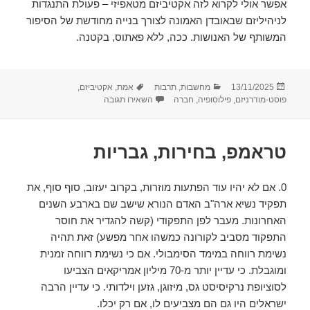
אפשר אולי לקרוא לזה אקטיביזם מטאפיזי – פעולת התנגדות
לניהיליזם שבאובדן האמונה לצורך בנייה מחודשת של הסיפור
המשותף של האנושות. ככה, ללא פאתוס, בקטנה.
פורסם
קטגוריות
תגיות
13/11/2025
מחשבות
,
תרבות
אמת
,
אקטיביזם
,
בתאריך
עבור אקטיביזם מטאפיזי בעידן 
פוסט-מודרניזם
,
פילוסופיה
,
חברה
השאירו תגובה
טראמפ, בחירות, גבריות
0. אם לא יהיו עוד הפתעות מוזרות, בקרוב יעזוב, סוף סוף, את
תפקיד נשיא ארה"ב האדם הנורא שישב שם בארבע השנים
האחרונות. מעבר לפן התפקודי (קשה להגדיר את חוסר
התפקוד מסביב לקורונה כמשהו אחר מפשע) זאת תהיה
נשימת רווחה במימד הסימבולי. אם כי נשימת רווחה זמנית
ומוגבלת. כי עדיין יותר מ-70 מיליון אמריקאים הצביעו
לסוציופת נרקיסיסט גס, מיזוגן, גזען וילדותי. כי עדיין הרבה
ישראלים היו גם הם מצביעים לו, אם רק יכלו.