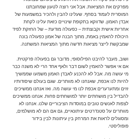
מפרקים את המציאות. אבל אני רוצה לטעון שמחובתנו
המוסרית לעמוד בסחף. שעלינו להבין ולהכיר במשמעות של
אבדן האמון. שדווקא בתקופת שינויים כזאת עלינו לקחת
אחריות אישית וקבוצתית – כפעולה מודעת – של החזקת לפיד
היכולת להאמין באמת, מתוך הבנה של אמון כפעולה בונה
שמבקשת לייצר מציאות חדשה מתוך המציאות המשתנה.
ושוב, מעבר להיבט הפילוסופי, מדובר גם בפעולה פרקטית.
אם אי אפשר להאמין לשום דבר ולאף אחד הרי לא משנה כבר
מי עושה מה. אבל לא להכנע לאבדן האמון משמעו שממשיך
להיות לנו אכפת, שאנחנו לא מוותרים. שגם בעולם שיסודותיו
זזים ומתערערים אכפת לנו מי עושה מה. ואז אנחנו ממשיכים
להבדיל בין מושחתים יותר למושחתים פחות. אנחנו ממשיכים
לצפות לאנשים טובים במוסדות הציבוריים שלנו. אנחנו לא
מוותרים על סטנדרטים עיתונאיים, גם אם הם לא מושלמים,
ומסוגלים לראות את המרחק בין עיתונות לבין בידור
פופוליסטי.