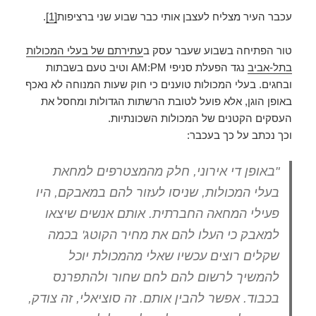
עכבר העיר מצליח לעצבן אותי כבר שבוע שני ברציפות
[1]
.
טור הפתיחה בשבוע שעבר עסק ב
עתירתם של בעלי המכולות
בתל-אביב
נגד הפעלת סניפי AM:PM וטיב טעם בשבתות
ובחגים. בעלי המכולות טוענים כי חוק שעות המנוחה לא נאכף
באופן הוגן, אלא פועל לטובת הרשתות הגדולות ומחסל את
העסקים הקטנים של המכולות השכונתיות.
וכך נכתב על כך בעכבר:
"באופן די אירוני, חלק מהמצטרפים למחאת
בעלי המכולות, שניסו לעזור להם במאבקם, היו
פעילי המחאה החברתית. אותם אנשים שיצאו
למאבק כי העלו להם את מחיר הקוטג' בכמה
שקלים רוצים עכשיו שאלי מהמכולת יוכל
להמשיך לרשום להם לחם שחור ולהתפרנס
בכבוד. אפשר להבין אותם. זה סוציאלי, זה צודק,