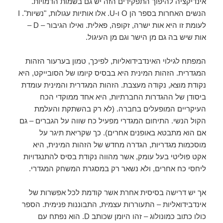
אינדיקציה להיפוך התפקידים הזה יש גם בשמות הדמויות.
הנשים האחרות בספר הן O ו-U. אלו אותיות עגולות, "נשיות". I
לעומת זו היא אות ישרה, זקופה, פאלית. ואילו הגיבור – D –
אות שיש בה גם מן הישר וגם מן העיגול.
המפתח לגילוי האינדבידואליות, לפיכך, טמון בערעור הזהות
המגדרית. הזהות המינית היא בבסיס קיומו של הסובייקט, היא
נקודת מוצא, נקודה מעצבת. הזהות המגדרית והמינית עומדת
ביסודן של ההגדרות החברתיות, היא אחד ממוקדי הכח
העיקריים המופעלים בחברה. (לא רק בהשתקת והעלמת
הקול הנשי. התיחום המגדרי מפעיל כח שווה על הגברים – גם
אם הוא מתבטא באופנים אחרים). כך שקריאת תיגר על
מוסכמות מגדריות, הגדרה מחדש של הזהות המינית, היא
אקט פוליטי בעל עומק, אשר מהווה נקודת בסיס להתנגדויות
ליחסי כח אחרים, ולא נשאר רק במסגרת המשחק המגדרי.
אך יש דרישה בסיסית אחרת אשר קודמת לכל אפשרות של
אינדבידואליות – התעוררות עצמית, התבוננות פנימית. הספר
כולו כתוב כמונולוג – זהו היומן שכותב D. הוא נפתח עם