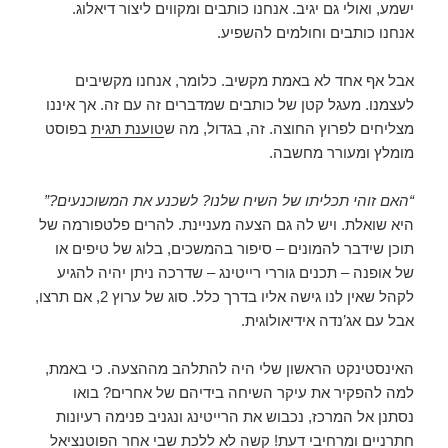
ישמע, ואולי גם יגיב. אנחנו כותבים ומקווים ליצור דיאלוג.
אנחנו כותבים וחולמים להשפיע.
אבל אף אחד לא באמת מקשיב. כלומר, אנחנו מקשיבים
לעצמנו. מעגל קטן של כותבים שמדברים זה עם זה. אך איננו
מצליחים לפרוץ החוצה. זה, בגדול, מה ש
טוענת תגית
בפוסט
מומלץ ומעורר מחשבה.
“האם זוהי תכליתו של השיח שלנו? לשכנע את המשוכנעים?”
היא שואלת. ויש לה גם הצעה מעניינת. להרים פלטפורמה של
תוכן שידבר להמונים – סיפור בהמשכים, בלוג של טיפים או
של אופנה – תכנים גוררי רייטינג – שדרכה ניתן יהיה להגיע
לקהל שאין לנו גישה אליו בדרך כלל. סוג של ערוץ 2, אם תרצו,
אבל עם אג’נדה אידיאולוגית.
האינסטינקט הראשון שלי היה להתלהב מההצעה. כי באמת,
למה להפקיר את עיקר השיחה בידיהם של אחרים? בואו
נסתנן אל המרכז, נכבוש את הרייטינג ונגניב פנימה רעיונות
חתרניים ומרחיבי דעת! קשה לא ללכת שבי אחר הפוטנציאל