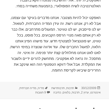
האפקטיבית יותר. אולי החשיבות טמונה דווקא בהצבת
האלטרנטיבה לשיח הפופולארי, בהמנעות משחייה בסחי.
האפקט יכול להיות מצטבר. אנחנו מדברים בעיקר עם עצמנו,
אבל לא רק. אנחנו רשת. זה עידן המדיה החברתית, לעזאזל.
יש לנו פייסבוק. יש לנו טוויטר. המעגלים מתרחבים. אלו כבר
לא רק אותם מאה מנויי הרסס הקבועים. בכל פוסט, בכל
טוויט, יש פוטנציאל למצטרף חדש. עוד מישהו הפיץ אותנו
הלאה, למעגל החברים שלו. עוד אדווה שנוצרה במימי הרשת.
לאט לאט אנחנו מחלחלים קצת יותר פנימה. זה איטי. זה
מתסכל. זה נראה לא אפקטיבי. מתחשק להרים ידיים ולשבור
את המקלדת. אבל אולי דווקא הטפטוף הזה הוא שינקב את
החרירים שיביאו לקריסת החומה.
פורסם
קטגוריות
תגיות
30/12/2009
תרבות
,
תרבותרשת
מדיה
,
מדיה חברתית
,
בתאריך
על מישהו שומע אותי?
אינטרנט
,
ערוץ 2
,
תרבות
,
בלוגים
,
כתיבה
9 תגובות