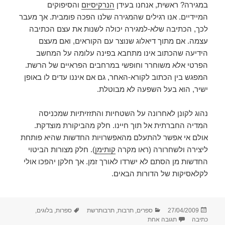
במגירה? ראשית, אנחנו בעידן
הנרקיסיזם
והסיפוקים
המיידיים. אנו רגילים שהמגירה שלנו הפכה פומבית. אך מעבר
לכך, הכתיבה שלא-למגירה יכולה לשנות את עצם הכתיבה
עצמה. אם מתוך דיאלוג שנוצר עם הקוראים, ואם מעצם
הידיעה שהכתוב אינו מתחבא בפינה עלומה על המחשב
הפרטי אלא משוחרר וחופשי במרחבים הפראיים של הרשת.
המפגש בין הכתוב לקורא-האחר, גם אם איננו עדים לו באופן
ישיר, הוא בעל השפעה לא מבוטלת.
נהוג לקונן לאחרונה על השטחיות והתזזיתיות שמכניסה
המדיה החברתית אל תוך חיינו. חלק מהביקורת מוצדקת.
אולם אי אפשר להתעלם מהאפשרויות החדשות שהיא פותחת
ליצירה ולשחרורה (ראו מקרה
קותימן
). חלק מצורות הביטוי
החדשות מן הסתם לא ישרדו לאורך זמן. אך חלקן יהפכו אולי
לקלאסיקות של הדורות הבאים.
פורסם
קטגוריות
תגיות
27/04/2009
ספרים
,
תרבות
,
תרבותרשת
ספרות
,
בלוגים
,
בתאריך
על בלוגרומן
כתיבה
תגובה אחת