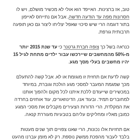
טוב, אז ברצינות. האייפד הוא אולי לא מכשיר מושלם, ויש לו
חסרונות מפה עד הודעה חדשה
, אבל אם נתייחס לאייפון
בתור דוגמה הרי שיש סיכוי שאפל יצליחו ליצור גם כאן תופעה
תרבותית גורפת.
כנראה בשל כך
צופה חברת גרטנר
כי
עד שנת 2015 יותר
מ-50% מהמחשבים שיירכשו עבור ילדים מתחת לגיל 15
יהיו מחשבים בעלי מסך מגע
.
קשה לדעת אם תחזית זו מוגזמת או לא. אבל קשה להתעלם
מכך שמגמת המעבר למסכי מגע הולכת וגוברת, במיוחד
במכשירים שייעודם ללכת איתנו לכל מקום ולהפוך אותנו
למחוברים תמיד. ובעוד אנו, הדינוזאורים, עוד אוחזים בחרדה
את המקלדת, הרי הדורות הצעירים מקבלים את מסכי המגע
כמובן מאליו ומחליקים עליהם בטבעיות מעוררת קנאה.
אם תחזיות אלו נכונות, הרי שאנו צפויים תוך שנים מעטות
בלבד לעבור מהפכת ממשק נוספת. רק לא מזמן עברנו מהעט