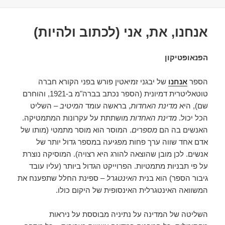
אנחנו, את, אני (לכתוב ולהיות)
הפנאופטיקון
הספר
אנחנו
של יבגני זמיאטין פורש בפני הקורא חברה
טוטאליטרית דמיונית (הספר נכתב בברה"מ ב-1921, והוחרם
שם), היא
מדינת האחדות
, בראשה עומד
המיטיב
– השליט
הכל יכול.
מדינת האחדות
מושתתת על עקרונות המתמטיקה.
האנשים בה הם
מספרים
. המוסר הוא מוסר מתמטי (מותו של
אדם אחד שווה ערך פחות מפגיעה במספר גדול יותר של
אנשים. לכן מובן שהוצאה להורג היא רצויה). המוסיקה נוצרת
על פי תבניות מתמטיות. הפרוייקט הגדול ביותר (עליו עובד
גיבור הספר) הוא בנית
האינטגרל
– ספינת החלל שתפענח את
המשוואה האינטגרלית האינסופית של היקום כולו.
השליטה של המדינה על נתיניה מבוססת על ניראות