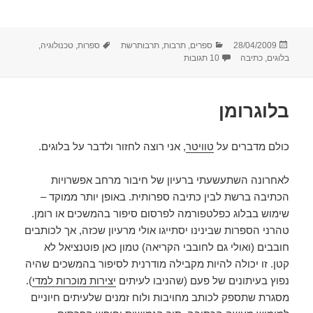
פורסם
קטגוריות
תגיות
28/04/2009
ספרים
,
תרבות
,
תרבותרשת
ספרות
,
טכנולוגיה
,
בתאריך
על בלוגרומן – המשך
בלוגים
,
כתיבה
10 תגובות
בלוגרומן
כולם מדברים על
טוויטר
, אני רוצה לחזור ולדבר על בלוגים.
לאחרונה השתעשעתי ברעיון של חיבור מרחב אפשרויות
הכתיבה ברשת לבין כתיבה ספרותית. באופן יותר ממוקד –
שימוש בבלוג כפלטפורמה לפרסום סיפור בהמשכים או רומן.
טהרני הספרות שבינינו יסתייגו אולי מרעיון שכזה, אך לכותבים
חובבים (ואולי גם לחובבי הקריאה) טמון כאן פוטנציאל לא
קטן. זו יכולה להיות מקבילה מודרנית לסיפור בהמשכים שהיה
נפוץ בעיתונים של פעם (שהניבו לעיתים
יצירות מוכרות למדי
).
מסגרת שתספק לכותב מחויבות ולוח זמנים שלעיתים חיוניים