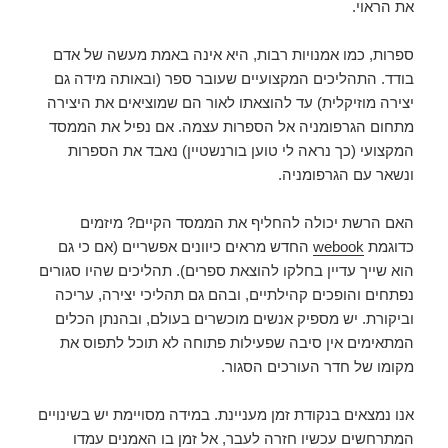
את הראוי.
ספרות, כמו אמנויות רבות, היא אינה באמת מעשה של אדם
בודד. התהליכים המקצועיים שעובר ספר (ובאותה מידה גם
יצירה מוזיקלית) עד להוצאתו לאור הם שמוציאים את היצירה
מתחום הגרפומניה אל הספרות עצמה. אם נפיל את הממסד
המקצועי (כך נראה לי טוען בורנשטיין) נאבד את הספרות
ונשאר עם הגרפומניה.
האם הרשת יכולה להחליף את הממסד הקיים? מיזמים
כדוגמת
webook
החדש מראים כיוונים אפשריים (אם כי גם
הוא שייך עדיין בחלקו להוצאת ספרים). תהליכים שהיו סגורים
נפתחים והופכים קהילתיים, ובהם גם תהליכי יצירה, עריכה
וביקורת. יש מספיק אנשים מוכשרים בעולם, ובהנתן הכלים
המתאימים אין סיבה שפעילות פתוחה לא תוכל לתפוס את
מקומו של חדר העורכים הסגור.
אנו נמצאים בנקודת זמן מעניינת. במידה מסויימת יש בשינויים
המתרחשים עכשיו חזרה לעבר, אל זמן בו האמנים עמדו