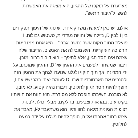
מערערת על תוקפו של ההגיון, היא מציגה את האפשרות
לרגש, ל"איבוד הראש".
אולם, יש כאן למעשה משחק אחר. יש סוג של היפוך תפקידים
בין I לבין D, נזילה של זהויות מגדריות, טשטוש גבולות. I
פועלת מתוך מקום אשר נחשב "גברי" – היא אחת ממנהיגות
ההפיכה העיקריות, היא מובילה את האנשים. הדיבור שלה
עצמה אינו חסר הגיון, אלא להיפך – הוא דיבור ברור ומובן.
דיבור שמשחזר לפעמים את ההגיון של D, ההגיון שמוכתב על
ידי המדינה, אך תוך חיקוי ולגלוג שנועדו לגחך את ההגיון הזה
ולהנכיח את האבסורדיות שבו. D לעומת זאת, במפגשיו עם I,
הופך להיות חסר הגיון לחלוטין. דיבורו נהיה קטוע, לא מובן,
לא מובנה. חשיבתו הופכת ללא מסודרת. הוא חווה את חוויותיו
בקיטועים, במראות וצבעים, בחלקים, מבלי יכולת לבנות
רציפות הגיונית מלאה לחוויותיו. הוא משתעבד ל-I, מאבד את
עצמו בתוך אהבתו אליה, הופך להיות נשלט על ידה כמעט
לחלוטין.