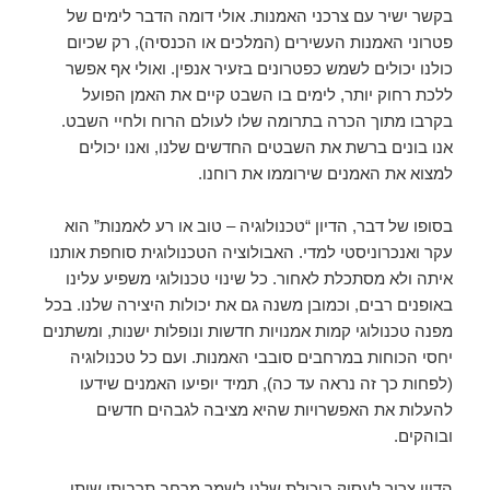
בקשר ישיר עם צרכני האמנות. אולי דומה הדבר לימים של
פטרוני האמנות העשירים (המלכים או הכנסיה), רק שכיום
כולנו יכולים לשמש כפטרונים בזעיר אנפין. ואולי אף אפשר
ללכת רחוק יותר, לימים בו השבט קיים את האמן הפועל
בקרבו מתוך הכרה בתרומה שלו לעולם הרוח ולחיי השבט.
אנו בונים ברשת את השבטים החדשים שלנו, ואנו יכולים
למצוא את האמנים שירוממו את רוחנו.
בסופו של דבר, הדיון “טכנולוגיה – טוב או רע לאמנות” הוא
עקר ואנכרוניסטי למדי. האבולוציה הטכנולוגית סוחפת אותנו
איתה ולא מסתכלת לאחור. כל שינוי טכנולוגי משפיע עלינו
באופנים רבים, וכמובן משנה גם את יכולות היצירה שלנו. בכל
מפנה טכנולוגי קמות אמנויות חדשות ונופלות ישנות, ומשתנים
יחסי הכוחות במרחבים סובבי האמנות. ועם כל טכנולוגיה
(לפחות כך זה נראה עד כה), תמיד יופיעו האמנים שידעו
להעלות את האפשרויות שהיא מציבה לגבהים חדשים
ובוהקים.
הדיון צריך לעסוק ביכולת שלנו לשמר מרחב תרבותי שיתן