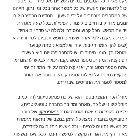
מקסימלית. כל המבנים במדינה עשויים מזכוכית – כל מספר
יכול לראות את מעשיו של כל מספר אחר בכל זמן נתון. חייהם
של המספרים מוכתבים על ידי השעון – המדינה מכתיבה לוח
זמנים מדוייק בו חייבים לעמוד. הפעילות בכל שעה מוגדרת
וידועה מראש, הכל קבוע ומסודר, ולכולם יש סדר יום אחיד.
המדינה מקצה לכל אזרח שעתיים חופשיות ביום לסידוריו הוא
(שגם להן, אומר הגיבור, עוד יש למצוא נוסחה קבועה
ומוחלטת). הזמן היחיד בו יש למספר פרטיות היא בשעת
הפונקציה המינית. מספר מסוג נקבה יכולה לבקש לרשום על
שמה מספר מסוג זכר, ואז יוקצו להם על ידי המדינה ימי
פונקציה מינית על פי לוח זמנים קבוע. בשעות אלו מותר
למספר לסגור את התריסים שבדירתו.
מודל הכח המוצג בספר הוא של כח פנאופטיקוני (זהו כמובן
מודל קיצוני של כח, מאחר ומדובר בחברה טוטאליטרית).
מדינת האחדות
מייצגת נאמנה את ה
פנאופטיקון
של פוקו.
הסובייקט בחברה נמצא כל הזמן במצב של ניראות מתמדת.
כל מעשיו נתונים לצפיה – וכל מעשיו ניתנים גם למדידה,
מאחר וקיימת הגדרה נוקשה למעשה הנכון לכל שעה משעות