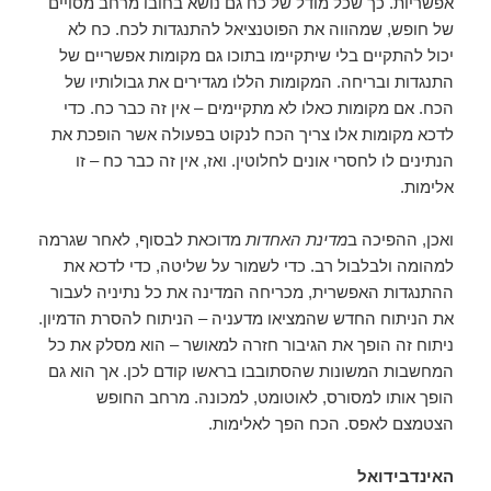
אפשריות. כך שכל מודל של כח גם נושא בחובו מרחב מסויים
של חופש, שמהווה את הפוטנציאל להתנגדות לכח. כח לא
יכול להתקיים בלי שיתקיימו בתוכו גם מקומות אפשריים של
התנגדות ובריחה. המקומות הללו מגדירים את גבולותיו של
הכח. אם מקומות כאלו לא מתקיימים – אין זה כבר כח. כדי
לדכא מקומות אלו צריך הכח לנקוט בפעולה אשר הופכת את
הנתינים לו לחסרי אונים לחלוטין. ואז, אין זה כבר כח – זו
אלימות.
ואכן, ההפיכה ב
מדינת האחדות
מדוכאת לבסוף, לאחר שגרמה
למהומה ולבלבול רב. כדי לשמור על שליטה, כדי לדכא את
ההתנגדות האפשרית, מכריחה המדינה את כל נתיניה לעבור
את הניתוח החדש שהמציאו מדעניה – הניתוח להסרת הדמיון.
ניתוח זה הופך את הגיבור חזרה למאושר – הוא מסלק את כל
המחשבות המשונות שהסתובבו בראשו קודם לכן. אך הוא גם
הופך אותו למסורס, לאוטומט, למכונה. מרחב החופש
הצטמצם לאפס. הכח הפך לאלימות.
האינדבידואל