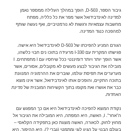
גיבור הספר, D-503, הופך במהלך העלילה ממספר נאמן
למדינה לאינדבידואל אשר מפר את כל כלליה, מפתח
מחשבות עצמאיות ורגשות לא נורמטיביים, ואף נעשה שותף
למהפכה כנגד המדינה.
הגורם המניע להפיכתו של D-503 לאינדבידואל היא אישה.
פגישתו המקרית עם I-330 מרעידה בתוכו נים חבוי כלשהו,
אשר הופך יותר ויותר דומיננטי ככל שיחסיו עם I מתפתחים. I
מובילה את הגיבור לבצע מעשים לא מקובלים, אסורים, אשר
מערערים את תפיסת עולמו, שוברים את ההרמוניה המנוונת
בתוכה התקיים, והופכים אותו לאינדבידואל, אשר אינו מוצא
כבר את אושרו ואת מקומו בתוך הקשיחות המובנית של
מדינת
האחדות
.
נקודת המוצא להפיכה לאינדבידואל היא אם כך המפגש עם
ה"אחר". I, האשה, היא המפתה, היא המובילה את הגיבור אל
מחוץ לחוק. לכאורה, האשה מוצגת כאן בתפקידה הקלאסי –
בעולם הבנוי על הגיון לוגי ומתמטי (גברי ?), היא ההיפוך, היא