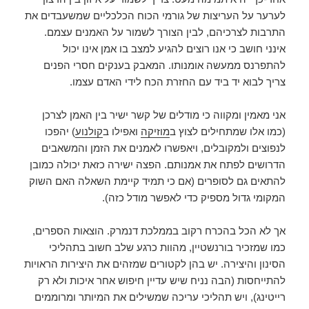
לערער על העריצות של גורמי הכוח הכלכליים שמשעבדים את
התרבות לצרכיהם, לבין הצורך לשמור על האמנים עצמם.
אינני חושב כי אנו רוצים להגיע למצב בו אמן אינו יכול
להתפרנס ממעשה אומנותו. המאבק בענקים חסרי הפנים
צריך לבוא יד ביד עם החזרת הכח לידי האדם עצמו.
אני מאמין ומקווה כי מודלים של קשר ישיר בין האמן לצרכן
(כמו אלו שמתחילים לצוץ ב
מוזיקה
ואפילו ב
קולנוע
) יהפכו
לנפוצים ולמקובלים, ויאפשרו לאמנים את הזמן והמשאבים
הדרושים לפתח את אמנותם. הפצה ישירה כזאת יכולה כמובן
להתאים גם לסופרים (אם כי תמיד קיימת השאלה האם השוק
המקומי גדול מספיק כדי לאפשר מודל כזה).
אך לא הכל בהכרח רקוב בממלכת דנמרק. הוצאות הספרים,
כמו שמזכיר בורנשטיין, מהוות כרגע שלב חשוב בתהליכי
הסינון והיצירה. יש בהן לקטורים שמזהים את היצירות הראויות
להתייחסות (הבה נניח שיש עדיין חיפוש אחר איכות ולא רק
רייטינג), ויש תהליכי עריכה שמשילים את המיותר ומרוממים