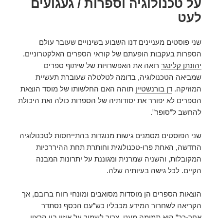
על טכנולוגיה וספרות / געגועים
לעט
שני פוסטים מעניינים דנו השבוע בשינויים שעובר עולם
הספרות בעקבות הופעתם של קוראי הספרים האלקטרוניים.
יהונתן קלינגר
רואה את האפשרויות של שיתוף ספרים
שמביאה הטכנולוגיה, בדומה לטלטלה שעוברת תעשיית
המוזיקה.
דן בורנשטיין
תוהה האם החלשותו של מוסד הוצאת
הספרים לא יפורר את יסודותיה של הספרות כולה ואת היכולת
להחשב ל”סופר”.
שני הפוסטים מסמנים גישות מנוגדות בהתייחסות לטכנולוגיה
החדשה, האחת פרו-טכנולוגית וחותרת תחת ההיררכיות
המקובלות, והשניה שמרנית ומגוננת על יתרונות המבנה
הקיים. לכל גישה בעיותיה שלה.
הוצאות הספרים הן מוסדות מסואבים ומונחי רווח ברובם, אך
הקריאה לשחרור המידע מכבליו כש”עם הכסף נסתדר
אחר-כך” היא תמימה מעט. צריך לשמור על איזון בין הרצון