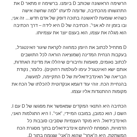
הרשימה הראשונה שכותב D ביומנו. ברשימה זו מתאר D את
התרגשותו מהכתיבה, שדומה לדעתו "למה שחשה אישה
כשהיא שומעת לראשונה בתוכה דופק של אדם חדש… זה אני,
ובו בזמן זה לא אני". הכתיבה של D היא לידה – דרך הכתיבה
הוא מגלה את עצמו, הוא בעצם
יוצר
את עצמיותו.
D מתחיל לכתוב את היומן כמחווה לקראת שיגור
האינטגרל,
בעקבות הנחית המדינה (שמוציאה הוראה לכל התושבים
לכתוב נאומים, פואמות וחיבורים שיהללו את מדינת האחדות,
אותם ישא
האינטגרל
עימו לעולמות רחוקים). כלומר, נקודת
הבריאה של האינדבידואליות של D התקיימה, למעשה,
בהנחיית הכח. זוהי עוד דוגמא אנקדוטית להכלתו של הכח את
מקומות ההתנגדות אליו עצמו.
הכתיבה היא התנאי המקדים שמאפשר את מפגשו של D עם I.
השם I, הוא כמובן, במובנו המיידי, "אני". I היא התגלמות האני,
האינדבידואל. היא מוקד העצמיות שסביבו סובבות כל
הדמויות, המפתח להיותם אינדבידואלים בתוך מסגרת הכח
המשתקת. היא ה"אחר" שהוא ה"אני" שצומח בתוך D,