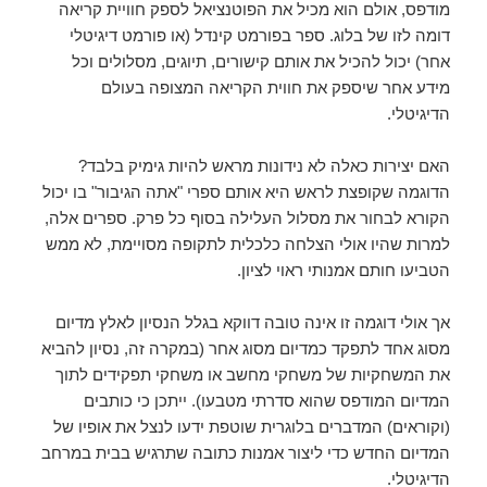
מודפס, אולם הוא מכיל את הפוטנציאל לספק חוויית קריאה
דומה לזו של בלוג. ספר בפורמט קינדל (או פורמט דיגיטלי
אחר) יכול להכיל את אותם קישורים, תיוגים, מסלולים וכל
מידע אחר שיספק את חווית הקריאה המצופה בעולם
הדיגיטלי.
האם יצירות כאלה לא נידונות מראש להיות גימיק בלבד?
הדוגמה שקופצת לראש היא אותם ספרי "אתה הגיבור" בו יכול
הקורא לבחור את מסלול העלילה בסוף כל פרק. ספרים אלה,
למרות שהיו אולי הצלחה כלכלית לתקופה מסויימת, לא ממש
הטביעו חותם אמנותי ראוי לציון.
אך אולי דוגמה זו אינה טובה דווקא בגלל הנסיון לאלץ מדיום
מסוג אחד לתפקד כמדיום מסוג אחר (במקרה זה, נסיון להביא
את המשחקיות של משחקי מחשב או משחקי תפקידים לתוך
המדיום המודפס שהוא סדרתי מטבעו). ייתכן כי כותבים
(וקוראים) המדברים בלוגרית שוטפת ידעו לנצל את אופיו של
המדיום החדש כדי ליצור אמנות כתובה שתרגיש בבית במרחב
הדיגיטלי.