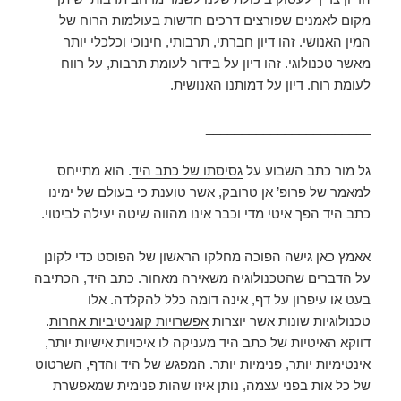
מקום לאמנים שפורצים דרכים חדשות בעולמות הרוח של
המין האנושי. זהו דיון חברתי, תרבותי, חינוכי וכלכלי יותר
מאשר טכנולוגי. זהו דיון על בידור לעומת תרבות, על רווח
לעומת רוח. דיון על דמותנו האנושית.
_______________________
גל מור כתב השבוע על
גסיסתו של כתב היד
. הוא מתייחס
למאמר של פרופ’ אן טרובק, אשר טוענת כי בעולם של ימינו
כתב היד הפך איטי מדי וכבר אינו מהווה שיטה יעילה לביטוי.
אאמץ כאן גישה הפוכה מחלקו הראשון של הפוסט כדי לקונן
על הדברים שהטכנולוגיה משאירה מאחור. כתב היד, הכתיבה
בעט או עיפרון על דף, אינה דומה כלל להקלדה. אלו
טכנולוגיות שונות אשר יוצרות
אפשרויות קוגניטיביות אחרות
.
דווקא האיטיות של כתב היד מעניקה לו איכויות אישיות יותר,
אינטימיות יותר, פנימיות יותר. המפגש של היד והדף, השרטוט
של כל אות בפני עצמה, נותן איזו שהות פנימית שמאפשרת