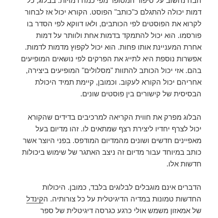
הבה נחשוב על סיפור המסופר מפי כמה דמויות. בבלוג, כל
דמות יכולה להתגלם כ"כותב" הפוסט. הקורא יכול אז לבחור
לקרוא את הפוסטים לפי הכותבים, ולאו דווקא לפי הסדר בו
פורסמו. הוא יכול להתמקד בדמות אחת ולוותר על דמות
אחרת המעניינת אותו פחות. הוא יכול לקפוץ מדמות לדמות.
אפשרות נוספת היא לתייג את הפרקים לפי נושאים המופיעים
בהם. אזי יכול הכותב להתוות "מסלולים" המופיעים ביצירה,
אחריהם יכול הקורא לעקוב. וכמובן, קיימת תמיד היכולת
הבסיסית של קישורים בין פוסטים שונים.
הבלוג מפרק את חווית הקריאה למרכיבים בדידים שהקורא
יכול לצרף יחדיו ליצירת רצף שמתאים לו. זהו מדיום בעל
מאפיינים חדשים ושונים מהמדיום המודפס. בפני היוצר אשר
כותב במיוחד עבור מדיום זה ניצב האתגר של שימוש ביכולות
חדשות אלו.
הדברים אינם מוגבלים לבלוגים בלבד, כמובן. היכולות
החדשות טמונות במדיה הדיגיטלית על כל צורותיה. ה
קינדל
של אמאזון משמש אולי כרגע כגרסה דיגיטלית של ספר