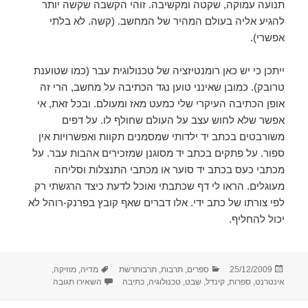
תנועה עמוקה, שקטה ומקשיבה. זוהי הקשבה שקשה יותר
להגיע אליה בעולם המהיר של המחשב. (קשה. לא בלתי
אפשרי).
ייתכן כי יש כאן רומנטיזציה של טכנולוגית עבר (כמו שטוענת
טרובק). כמובן שאינני טוען נגד הכתיבה על מחשב, הרי זה
אופן הכתיבה העיקרי שלי כמעט מאז ומעולם. ובכל זאת, אי
אפשר שלא לחוש עצב על העולם שחולף לו. על דפים
משורבטים בכתב יד ילדותי שמסמנים תקוות ואפשרויות אין
ספור. על פתקים בכתב יד מסוגנן שמזכירים אהבות עבר. על
מכתבי כעס בכתב יד סוער או מכתבי התנצלות וסליחה
מעוגלים. הראו לי דף שכתבתי ואוכל לדעת כיצד הרגשתי רק
לפי צורתו של כתב ידי. אלו דברים שאף קובץ בפרנק-רוהל לא
יכול להחליף.
פורסם
קטגוריות
תגיות
25/12/2009
ספרים
,
תרבות
,
תרבותרשת
מדיה
,
מוזיקה
,
בתאריך
עבור על טכנולוג
אינטרנט
,
ספרות
,
קינדל
,
שבט
,
טכנולוגיה
,
כתיבה
השאירו תגובה