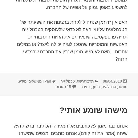
להשפיע באופן עמוק על אופיה של החברה.
האם אין זה זמן שנתחיל לקחת ברצינות את השפעתה של
הטכנולוגיה עלינו? האם לא כדאי שלעוסקים בטכנולוגיה
תהיה פרספקטיבה שתאיר גם את הזויות התרבותיות,
האנושיות והמוסריות שהטכנולוגיה יכולה לייצר? או במילים
אחרות – האם לא הגיע הזמן שנבין את ההכרח שבמדעי
הרוח?
פורסם
קטגוריות
תגיות
08/04/2010
תרבותרשת
,
טכנולוגיה
iPad
,
ממשקים
,
מידע
,
בתאריך
על במרחק נגיעה (פוסט על אייפד, כנס
טוויטר
,
טכנולוגיה
,
חינוך
,
כתיבה
15 תגובות
מישהו שומע אותי?
אנחנו כבר מזמן לא כותבים אל המגירה. הכתיבה ברשת היא
שיחה (
אמרו את זה קודם
). אנחנו כותבים ומצפים שמישהו