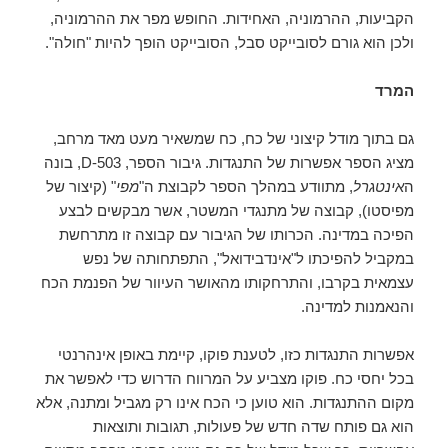
הקביעות, ההרמוניה, האחידות. החופש מפר את ההרמוניה,
ולכן הוא גורם לסובייקט סבל, הסובייקט הופך להיות "חולה".
המרד
גם בתוך מודל קיצוני של כח, כח שמשאיר מעט מאד מרחב,
מציג הספר אפשרות של התנגדות. גיבור הספר, D-503, בונה
ה
אינטגרל
, מתוודע במהלך הספר לקבוצת ה"
מפי
" (קיצור של
מפיסטו), קבוצה של מתנגדי המשטר, אשר מבקשים לבצע
הפיכה במדינה. הכרותו של הגיבור עם קבוצה זו מתרחשת
במקביל להפיכתו ל"אינדבידואל", התפתחותה של נפש
עצמאית בקרבו, והתרחקותו מהאושר העיוור של הפנמת הכח
והנאמנות למדינה.
אפשרות התנגדות כזו, לטענת פוקו, קיימת באופן אינהרנטי
בכל יחסי כח. פוקו מצביע על המרווח הדרוש כדי לאפשר את
מקום ההתנגדות. הוא טוען כי הכח אינו רק מגביל ומתנה, אלא
הוא גם פותח שדה חדש של פעולות, תגובות ותוצאות