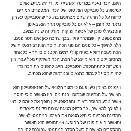
היום. הכח נאכף ב
מדינת האחדות
על ידי ה
שומרים.
אולם
למעשה, כל סובייקט הוא סוכן של הכח. המספרים אמורים
לדווח על כל חריגה שהם מבחינים בה. כך שהסובייקט לא רק
נראה כל הזמן – אלא גם כל סובייקט אחר הוא באופן
פוטנציאלי סוכן של אכיפה ופיקוח. מודל זה שונה במעט
מהפנאופטיקון שמתאר פוקו, בכך שהכח כאן אינו חסר פנים,
אלא להיפך – כל פנים הם פני הכח. חוסר האינדבידואליות של
הכח נעוצה דווקא בפירוקו לגורמים הקטנים ביותר – כל אחד
מהסובייקטים הוא מייצג של הכח. הכח משתקף מכל עבר, אין
אפשרות להתחמקות. הסובייקט חייב להפנים את הכח כדי
להיות מסוגל לעמוד בתנאים ובנורמות שהוא מכתיב.
זיגמונט באומן
טען פעם כי תוצר הלוואי של הפנאופטיקון הוא
האושר של הנתינים שבתוכו. הנתינים יהיו מאושרים כי חוסר
אושר נובע מחוסר ודאות, והפנאופטיקון הופך את קיומם לוודאי
(ולפיכך למאושר). כך בדיוק מציגה עצמה
מדינת האחדות
.
המדינה מכריזה כי היא מצאה את הארגון המתמטי לאושר.
והאושר הוא היפוכו של החופש. אי-החופש הוא האושר.
המספרים מאושרים בשל הסדר המתמטי שהוכנס לחייהם,