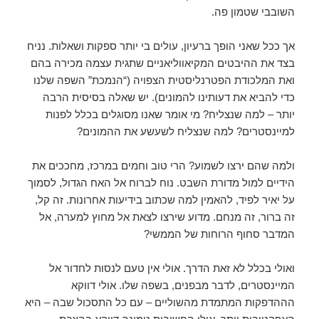
השובבי שטמון פה.
אך ככל שאני הופך ברעיון, עולים בי יותר ספקות ושאלות. נניח
בצד את ההיבטים המקיאווליאניים שתגית עצמה מכירה בהם
ואת המלכודת הפטרנליסטית הצפויה (“הנמכת” השפה שלנו
כדי להביא את דעותינו להמונים). יש שאלה בסיסית הרבה
יותר – למה שנצליח? מי אומר שאנו מסוגלים בכלל לפנות
למיינסטרים? למה שנצליח לשעשע את ההמונים?
ולמה שהם ירצו לשמוע? הרי טוב וחמים במרכז, מחככים את
הידיים למול מדורת השבט. נוח לברוח אל האח הגדול, לסמוך
על יאיר לפיד, להאמין למה שכתוב בידיעות אחרונות. זה קל,
זה ברור, זה מנחם. מדוע שירצו לצאת אל מחוץ למערה, אל
המדבר סחוף הרוחות של הממשי?
ואולי בכלל לא זאת הדרך. אולי אין טעם לנסות לחדור אל
המיינסטרים, לדבר מבפנים, בשפה שלו. אולי דווקא
הההדפקות המתמדת מהשוליים – עם כל התסכול שבה – היא