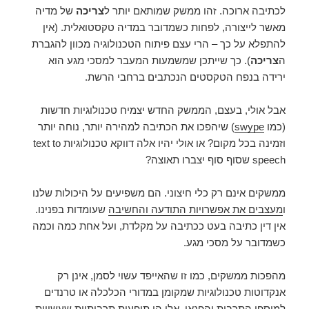
לכתיבה ארוכה. זהו ממשק שמותאם יותר ל
צריכה
של מדיה
מאשר לייצורה, לפחות כשמדובר במדיה טקסטואלית. (אין
להתפלא על כך – הרי עצם פיתוח הטכנולוגיה מכוון להגברת
ה
צריכה
). כך שייתכן שמשמעות המעבר למסכי מגע הוא
ירידה בנפח הטקסטים הנכתבים ברחבי הרשת.
אבל אולי, בעצם, הממשק החדש יצמיח טכנולוגיות חדשות
(כמו
swype
) שיהפכו את הכתיבה למהירה יותר, נוחה יותר
וזמינה בכל מקום? או אולי יהיו אלה דווקא טכנולוגיות text to
speech שסוף סוף יצברו תאוצה?
ממשקים אינם רק כלי חיצוני. הם משפיעים על היכולות שלנו
ו
מעצבים את אפשרויות התודעה והחשיבה
שעומדות בפנינו.
אין דין כתיבה בעט ככתיבה על מקלדת, ועל אחת כמה וכמה
כשמדובר על מסכי מגע.
מהפכות ממשקים, כמו זו שהאייפד עשוי לסמן, אינן רק
אנקדוטות טכנולוגיות שמקומן במדורי הכלכלה או טרנדים
למוספי התרבות והפנאי. אלו הן תופעות תרבותיות שעשויות